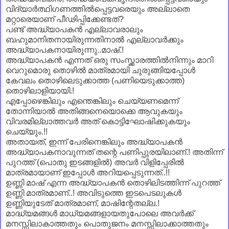
വിദ്യാർത്ഥിഗണത്തിൽപ്പെട്ടവരെയും അല്ലാതെ
മറ്റാരെയാണ്‌ പീഢിപ്പിക്കേണ്ടത്?
പണ്ട് അദ്ധ്യാപകൻ എല്ലാവരാലും
ബഹുമാനിതനായിരുന്നതിനാൽ എല്ലാവർക്കും
അദ്ധ്യാപകനായിരുന്നു..മാഷ്.!
അദ്ധ്യാപകൻ എന്നത് ഒരു സംസ്ക്കാരത്തിൽനിന്നും മാറി
വെറുമൊരു തൊഴിൽ മാത്രമായി ചുരുങ്ങിയപ്പോൾ
കേവലം തൊഴിലെടുക്കാത്ത (പണിയെടുക്കാത്ത)
തൊഴിലാളിയായി.!
എപ്പോഴെങ്കിലും എന്തെങ്കിലും ചെയ്യണമെന്ന്
തോന്നിയാൽ അതിങ്ങനെയൊക്കെ ആവുകയും
വിവരമില്ലാത്തവർ അത് കൊട്ടിഘോഷിക്കുകയും
ചെയ്യും.!!
അതായത്, ഇന്ന് പേരിനെങ്കിലും അദ്ധ്യാപകൻ
അദ്ധ്യാപകനാവുന്നത് തന്റെ പണിപ്പുരയിലാണ്‌.! അതിന്ന്
പുറത്ത് (പൊതു ഇടങ്ങളിൽ) അവർ വിളിപ്പേരിൽ
മാത്രമായാണ്‌ ഇപ്പോൾ അറിയപ്പെടുന്നത്..!!
ഉണ്ണി മാഷ് എന്ന അദ്ധ്യാപകൻ തൊഴിലിടത്തിന്ന് പുറത്ത്
ഉണ്ണി മാത്രമാണ്‌..! അവിടുത്തെ ഇടപെടലുകൾ
ഉണ്ണിയുടേത് മാത്രമാണ്‌, മാഷിന്റേതല്ല.!
മാദ്ധ്യമങ്ങൾ മാധ്യമങ്ങളായതുപോലെ അവർക്ക്
മനസ്സിലാകാത്തതും പൊതുജനം മനസ്സിലാക്കാത്തതും