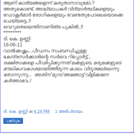
ആണ്‌ കാര്യങ്ങളെന്ന് കരുതാനാവുമോ.?
അതുകൊണ്ട്, അദ്ധ്യാപകർ വിദ്യാർത്ഥികളെയും
ഡോക്റ്റർമാർ രോഗികളെയും വേണ്ടതുപോലെയൊക്കെ
ചെയ്യട്ടെ..!!
വെറുതെയെന്തിനാണിത്ര പുകിൽ..!!
**********
ടി. കെ. ഉണ്ണി
16-06-11
വാൽക്കഷ്ണം...പീഡനം സംബന്ധിച്ചുള്ള
കേന്ദ്രസർക്കാരിന്റെ സർവെ റിപ്പോർട്ട്...
രക്ഷിതാക്കളെ പീഢിപ്പിക്കുന്നത് മക്കളുടെ, മരുമക്കളുടെ
മൗലികാവകാശമായിത്തീരുന്ന കാലം വിദൂരമല്ലെന്നു
തോന്നുന്നു... അതിന്‌ മുമ്പ് അങ്ങോട്ട് വിളിക്കണേ
കർത്താവേ..!
ടി. കെ. ഉണ്ണി
at
4:24 PM
1 അഭിപ്രായം:
പങ്കിടുക