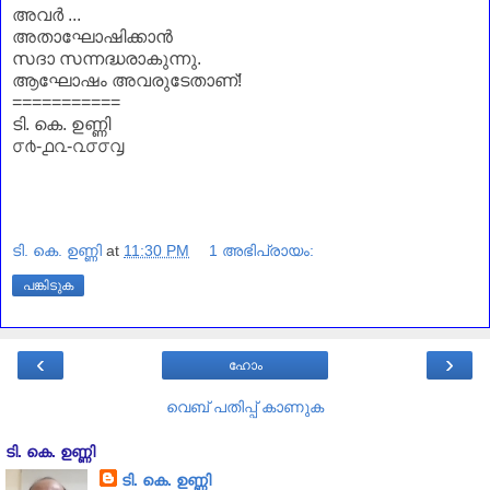
അവര്‍ ...
അതാഘോഷിക്കാന്‍
സദാ
സന്നദ്ധരാകുന്നു.
ആഘോഷം
അവരുടേതാണ്!
===========
ടി. കെ. ഉണ്ണി
൦൪-൧൨-൨൦൦൮
ടി. കെ. ഉണ്ണി
at
11:30 PM
1 അഭിപ്രായം:
പങ്കിടുക
‹
›
ഹോം
വെബ് പതിപ്പ് കാണുക
ടി. കെ. ഉണ്ണി
ടി. കെ. ഉണ്ണി