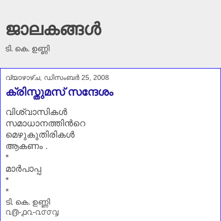
ജാലകങ്ങൾ
ടി. കെ. ഉണ്ണി
വ്യാഴാഴ്‌ച, ഡിസംബർ 25, 2008
ക്രിസ്തുമസ് സന്ദേശം
വിശ്വാസികള്‍
സമാധാനത്തിന്‍റെ
മെഴുകുതിരികള്‍
ആകണം .
*
മാര്‍പാപ്പ
*
*
ടി. കെ. ഉണ്ണി
൨൫-൧൨-൨൦൦൮