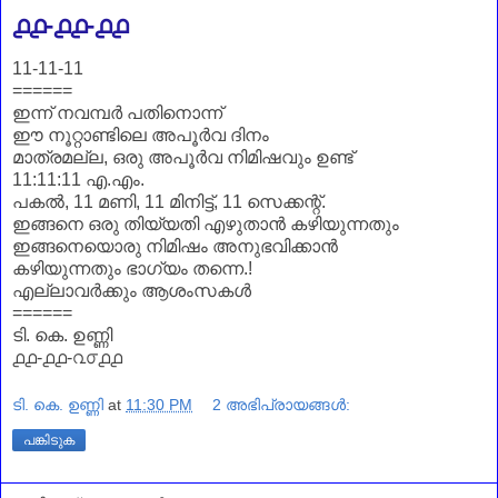
൧൧-൧൧-൧൧
11-11-11
======
ഇന്ന് നവമ്പർ പതിനൊന്ന്
ഈ നൂറ്റാണ്ടിലെ അപൂർവ ദിനം
മാത്രമല്ല, ഒരു അപൂർവ നിമിഷവും ഉണ്ട്
11:11:11 എ.എം.
പകൽ, 11 മണി, 11 മിനിട്ട്, 11 സെക്കന്റ്.
ഇങ്ങനെ ഒരു തിയ്യതി എഴുതാൻ കഴിയുന്നതും
ഇങ്ങനെയൊരു നിമിഷം അനുഭവിക്കാൻ
കഴിയുന്നതും ഭാഗ്യം തന്നെ.!
എല്ലാവർക്കും ആശംസകൾ
======
ടി. കെ. ഉണ്ണി
൧൧-൧൧-൨൦൧൧
ടി. കെ. ഉണ്ണി
at
11:30 PM
2 അഭിപ്രായങ്ങൾ:
പങ്കിടുക