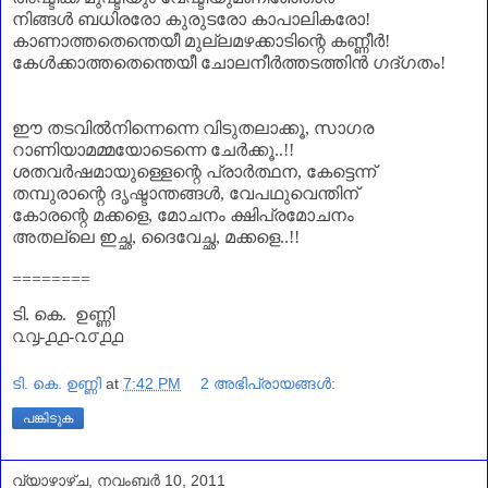
നിങ്ങൾ ബധിരരോ കുരുടരോ കാപാലികരോ
!
കാണാത്തതെന്തെയീ മുല്ലമഴക്കാടിന്റെ കണ്ണീർ
!
കേൾക്കാത്തതെന്തെയീ ചോലനീർത്തടത്തിൻ ഗദ്ഗതം
!
ഈ
തടവിൽനിന്നെന്നെ വിടുതലാക്കൂ
,
സാഗര
റാണിയാമമ്മയോടെന്നെ ചേർക്കൂ..
!!
ശതവർഷമായുള്ളെന്റെ പ്രാർത്ഥന
,
കേട്ടെന്ന്
തമ്പുരാന്റെ ദൃഷ്ടാന്തങ്ങൾ
,
വേപഥുവെന്തിന്‌
കോരന്റെ മക്കളെ
,
മോചനം ക്ഷിപ്രമോചനം
അതല്ലെ ഇച്ഛ
,
ദൈവേച്ഛ
,
മക്കളെ..!!
========
ടി. കെ.
ഉണ്ണി
൨൮-൧൧-൨൦൧൧
ടി. കെ. ഉണ്ണി
at
7:42 PM
2 അഭിപ്രായങ്ങൾ:
പങ്കിടുക
വ്യാഴാഴ്‌ച, നവംബർ 10, 2011