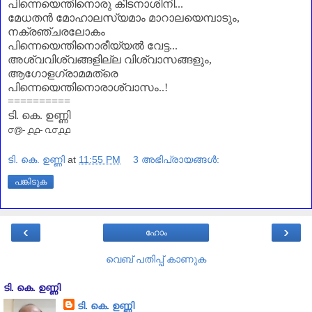
പിന്നെയെന്തിനൊരു കീടനാശിനി...
മേധതൻ മോഹാലസ്യമാം മാറാലയെമ്പാടും,
നക്രഞ്ചരലോകം
പിന്നെയെന്തിനൊരീയ്യൽ വേട്ട...
അശ്വവിശ്വങ്ങളില്ല വിശ്വാസങ്ങളും,
ആഗോളഗ്രാമമത്രെ
പിന്നെയെന്തിനൊരാശ്വാസം..!
==========
ടി. കെ. ഉണ്ണി
൦൫- ൧൧- ൨൦൧൧
ടി. കെ. ഉണ്ണി
at
11:55 PM
3 അഭിപ്രായങ്ങൾ:
പങ്കിടുക
‹
›
ഹോം
വെബ് പതിപ്പ് കാണുക
ടി. കെ. ഉണ്ണി
ടി. കെ. ഉണ്ണി