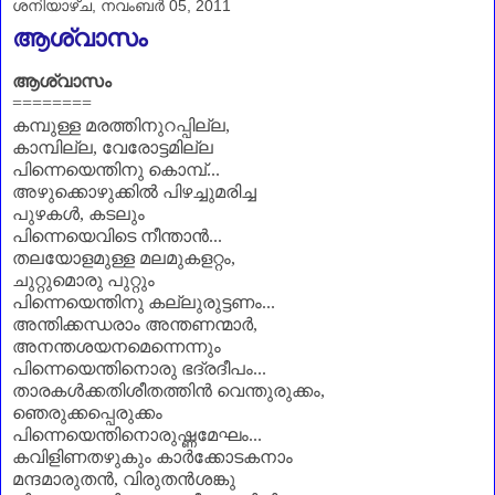
ശനിയാഴ്‌ച, നവംബർ 05, 2011
ആശ്വാസം
ആശ്വാസം
========
കമ്പുള്ള മരത്തിനുറപ്പില്ല,
കാമ്പില്ല, വേരോട്ടമില്ല
പിന്നെയെന്തിനു കൊമ്പ്...
അഴുക്കൊഴുക്കിൽ പിഴച്ചുമരിച്ച
പുഴകൾ, കടലും
പിന്നെയെവിടെ നീന്താൻ...
തലയോളമുള്ള മലമുകളറ്റം,
ചുറ്റുമൊരു പുറ്റും
പിന്നെയെന്തിനു കല്ലുരുട്ടണം...
അന്തിക്കന്ധരാം അന്തണന്മാർ,
അനന്തശയനമെന്നെന്നും
പിന്നെയെന്തിനൊരു ഭദ്രദീപം...
താരകൾക്കതിശീതത്തിൻ വെന്തുരുക്കം,
ഞെരുക്കപ്പെരുക്കം
പിന്നെയെന്തിനൊരുഷ്ണമേഘം...
കവിളിണതഴുകും കാർക്കോടകനാം
മന്ദമാരുതൻ, വിരുതൻശങ്കു