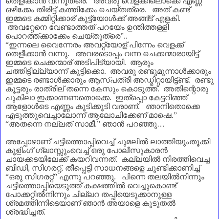
തെളീക്കാൻ വന്നൂത്രെ.
അവരു വെളക്കിലൊക്കെ എണ്ണ
ഒഴിക്കേം തിരിട്ട് കത്തിക്കേം ചെയ്തത്രെ.
അത് കണ്ട്
ഇമ്മടെ കമ്മിറ്റിക്കാര്‌ കുട്ട്യോൾക്ക് അങ്ങ്ട് എളകി.
അവറ്റേനെ വേണ്ടാത്തത് പറയേം ഉന്തിത്തള്ളി
പൊറത്ത്ക്കാക്കേം ചെയ്തൂത്രെ
”
..
“
ഇന്നലെ വൈന്നേരം അവറ്റ്യോള്‌ പിന്നേം വെളക്ക്
തെളീക്കാൻ വന്നു. അവരടൊപ്പം വന്ന ചെക്കന്മാരായിട്ട്
ഇമ്മടെ ചെക്കന്മാര്‌ അടിപിട്യായി. ആരും
ചത്തിട്ടില്ല്യാന്ന് കൂട്ടിക്കൊ. അവരു രണ്ടുമൂന്നാൾക്കാരും
ഇമ്മടെ രണ്ടാൾക്കാരും ആസ്പത്രീ അഡ്മിറ്റായിട്ട്ണ്ട്. രണ്ടു
കൂട്ടരും രാത്രീല്‌ തന്നെ കേസും കൊടുത്ത്. അതിന്റൊരു
പുകിലാ ഇക്കാണണതൊക്കെ. ഇത്പ്പൊ കേട്ടറിഞ്ഞ്
ആളോൾടെ എണ്ണം കൂടിക്കൂടി വരാണ്‌. ഞാനിതൊക്കെ
എടുത്തുവെച്ചാലോന്ന് ആലോചിക്കേണ്‌ മാഷെ.
”
“
അതന്നെ നല്ലത് സാമീ.
”
ഞാൻ പറഞ്ഞു
…
അപ്പോഴാണ്‌ ചട്ടിത്തൊപ്പിവെച്ച് ചുമലിൽ ലാത്തിയുംതൂക്കി
കൂളിംഗ് ഗ്ലാസ്സുംവെച്ച് ഒരു പോലീസുകാരൻ
ചായക്കടയിലേക്ക് കയറിവന്നത്. കല്ലയിൽ നിരത്തിവെച്ച
ബീഡി
,
സിഗരറ്റ്
,
തീപ്പെട്ടി സാധനങ്ങളെ ചൂണ്ടിക്കാണിച്ച്
“
ഒരു സിഗരറ്റ്
”
എന്നു പറഞ്ഞു
.
പിന്നെ തലയിൽനിന്നും
ചട്ടിത്തൊപ്പിയെടുത്ത് കക്ഷത്തിൽ വെച്ചുകൊണ്ട്
പോക്കറ്റിൽനിന്നും ചില്ലറ തപ്പിയെടുക്കാനുള്ള
ശ്രമത്തിന്നിടെയാണ്‌ ഞാൻ അയാളെ കൂടുതൽ
ശ്രദ്ധിച്ചത്.