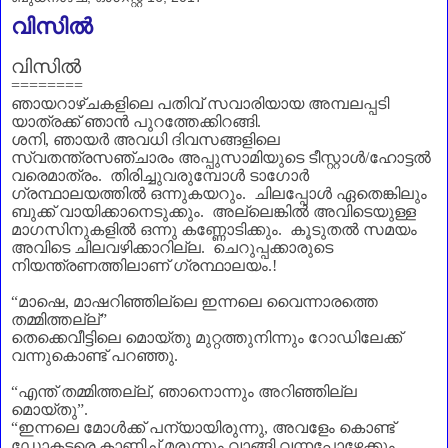
വിസില്‍
വിസിൽ
========
ഞായറാഴ്ചകളിലെ പതിവ് സവാരിയായ അമ്പലപ്പടി
യാത്രക്ക് ഞാൻ പുറത്തേക്കിറങ്ങി.
ശനി
,
ഞായർ അവധി ദിവസങ്ങളിലെ
സ്വതന്ത്രസഞ്ചാരം അപ്പുസാമിയുടെ ടീസ്റ്റാൾ/ഹോട്ടൽ
വരെമാത്രം. തിരിച്ചുവരുമ്പോൾ ടാഗോർ
ഗ്രന്ഥാലയത്തിൽ ഒന്നുകയറും. ചിലപ്പോൾ ഏതെങ്കിലും
ബുക്ക് വായിക്കാനെടുക്കും. അല്ലെങ്കിൽ അവിടെയുള്ള
മാഗസിനുകളിൽ ഒന്നു കണ്ണോടിക്കും. കൂടുതൽ സമയം
അവിടെ ചിലവഴിക്കാറില്ല. ചെറുപ്പക്കാരുടെ
നിയന്ത്രണത്തിലാണ്‌ ഗ്രന്ഥാലയം.
!
“
മാഷെ
,
മാഷറിഞ്ഞില്ലെ ഇന്നലെ വൈന്നാരത്തെ
തമ്മിത്തല്ല്
”
തെക്കെവീട്ടിലെ മൊയ്തു മുറ്റത്തുനിന്നും റോഡിലേക്ക്
വന്നുകൊണ്ട് പറഞ്ഞു.
“
എന്ത് തമ്മിത്തല്ല്
,
ഞാനൊന്നും അറിഞ്ഞില്ല
മൊയ്തു
”.
“
ഇന്നലെ മോൾക്ക് പന്യായിരുന്നു
,
അവളേം കൊണ്ട്
ഡോകടരെ കാണിച്ച് മരുന്നും വാങ്ങി വന്നപ്പോഴേക്കും