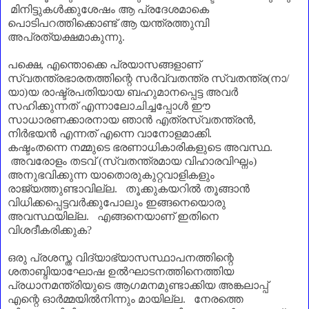
മിനിട്ടുകൾക്കുശേഷം ആ പ്രദേശമാകെ
പൊടിപറത്തിക്കൊണ്ട് ആ യന്ത്രത്തുമ്പി
അപ്രത്യക്ഷമാകുന്നു.
പക്ഷെ
,
എന്തൊക്കെ പ്രയാസങ്ങളാണ്‌
സ്വതന്ത്രഭാരതത്തിന്റെ സർവ്വതന്ത്ര സ്വതന്ത്ര(നാ/
യാ)യ രാഷ്ട്രപതിയായ ബഹുമാനപ്പെട്ട അവർ
സഹിക്കുന്നത് എന്നാലോചിച്ചപ്പോൾ ഈ
സാധാരണക്കാരനായ ഞാൻ എത്രസ്വതന്ത്രൻ
,
നിർഭയൻ എന്നത് എന്നെ വാനോളമാക്കി.
കഷ്ടംതന്നെ നമ്മുടെ ഭരണാധികാരികളുടെ അവസ്ഥ.
അവരോളം തടവ് (സ്വതന്ത്രമായ വിഹാരവിഘ്നം)
അനുഭവിക്കുന്ന യാതൊരുകുറ്റവാളികളും
രാജ്യത്തുണ്ടാവില്ല. തൂക്കുകയറിൽ തൂങ്ങാൻ
വിധിക്കപ്പെട്ടവർക്കുപോലും ഇങ്ങനെയൊരു
അവസ്ഥയില്ല. എങ്ങനെയാണ്‌ ഇതിനെ
വിശദീകരിക്കുക
?
ഒരു പ്രശസ്ത വിദ്യാഭ്യാസസ്ഥാപനത്തിന്റെ
ശതാബ്ദിയാഘോഷ ഉൽഘാടനത്തിനെത്തിയ
പ്രധാനമന്ത്രിയുടെ ആഗമനമുണ്ടാക്കിയ അങ്കലാപ്പ്
എന്റെ ഓർമ്മയിൽനിന്നും മായില്ല.
നേരത്തെ