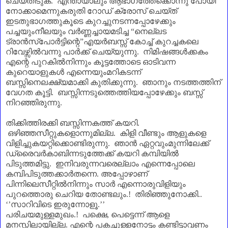
ചെയ്തിടുക. എന്തായാലും ആഭാഗത്തേക്കൊന്നു പോയി
നോക്കാമെന്നുകരുതി റോഡ് ക്രോസ് ചെയ്ത്
ഇടതുഭാഗത്തുകൂടെ കുറച്ചുനടന്നപ്പോഴേക്കും
പച്ചയുംനീലയും വർണ്ണച്ചായമടിച്ച
“
നെല്ലട
ട്രാൻസ്പോർട്ടിന്റെ
”
എയർബസ്സ് കോച്ച് കുറച്ചകലെ
റിവേഴ്സിൽവന്നു പാർക്ക് ചെയ്യുന്നു. നിമിഷങ്ങൾക്കകം
എന്റെ പുറകിൽനിന്നും കൂട്ടത്തോടെ ഓടിവന്ന
കുറെയാളുകൾ എന്നെയുംമറികടന്ന്
ബസ്സിനെലക്ഷ്യമാക്കി കുതിക്കുന്നു. ഞാനും നടത്തത്തിന്‌
വേഗത കൂട്ടി. ബസ്സിന്നടുത്തെത്തിയപ്പോഴേക്കും ബസ്സ്
നിറഞ്ഞിരുന്നു.
തിക്കിത്തിരക്കി ബസ്സിന്നകത്ത് കയറി.
ഒഴിഞ്ഞസീറ്റുകളൊന്നുമില്ല. കിളി വീണ്ടും ആളുകളെ
വിളിച്ചുകയറ്റിക്കൊണ്ടിരുന്നു. ഞാൻ ഏറ്റവുംമുന്നിലേക്ക്
ഡ്രൈവർകാബിന്നടുത്തേക്ക് കയറി കമ്പിയിൽ
പിടുത്തമിട്ടു. ഇനിവരുന്നവരെല്ലാം എന്നെപ്പോലെ
കമ്പിപിടുത്തക്കാർതന്നെ. അപ്പോഴാണ്‌
പിന്നിലെസീറ്റിൽനിന്നും സാർ എന്നൊരുവിളിയും
പുറത്തൊരു ചെറിയ തോണ്ടലും.! തിരിഞ്ഞുനോക്കി..
‘’
സാറിവിടെ ഇരുന്നോളൂ.
’’
പരിചയമുള്ളമുഖം.
!
പക്ഷെ
,
പെട്ടെന്ന് ആളെ
മനസ്സിലായില്ല
.
എന്റെ പകച്ചുള്ളനോട്ടം കണ്ടിട്ടാവണം