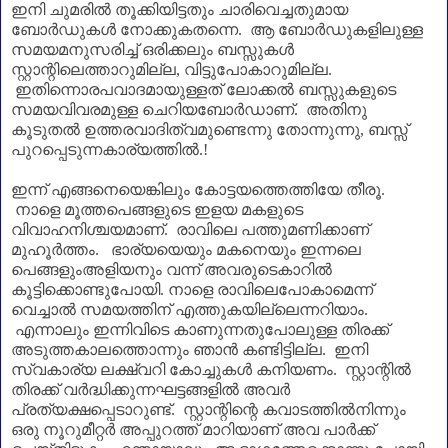
ഇനി ചുമരിൽ തൂക്കിയിട്ടതും ചാരിവെച്ചതുമായ
ബോർഡുകൾ നോക്കുകതന്നെ. ആ ബോർഡുകളിലുള്ള
സമയമനുസരിച്ച് ഒരിക്കലും ബസ്സുകൾ
സ്റ്റാന്റിലെത്താറുമില്ല
,
വിട്ടുപോകാറുമില്ല.
ഇതിന്നൊരപവാദമായുള്ളത് ലോക്കൽ ബസ്സുകളുടെ
സമയവിവരമുള്ള ചെറിയബോർഡാണ്‌. അതിനു
കൂടുതൽ ഉത്തരവാദിത്വമുണ്ടെന്നു തോന്നുന്നു
,
ബസ്സ്
പുറപ്പെടുന്നകാര്യത്തിൽ.!
ഇന്ന് എങ്ങനെയെങ്കിലും കോട്ടയത്തെത്തിയേ തീരൂ.
നാളെ മൂത്തപെങ്ങളുടെ ഇളയ മകളുടെ
വിവാഹനിശ്ചയമാണ്‌. രാവിലെ പത്തുമണിക്കാണ്‌
മുഹൂർത്തം.
ഭാര്യയെയും മകനെയും ഇന്നലെ
പെങ്ങളുംഅളിയനും വന്ന് അവരുടെകാറിൽ
കൂട്ടിക്കൊണ്ടുപോയി. നാളെ രാവിലെപോകാമെന്ന്
വെച്ചാൽ സമയത്തിന്‌ എത്തുകയില്ലെന്നറിയാം.
എന്നാലും ഇന്നിവിടെ കാണുന്നതുപോലുള്ള തിരക്ക്
അടുത്തകാലത്തൊന്നും ഞാൻ കണ്ടിട്ടില്ല. ഇനി
സ്വകാര്യ ലക്ഷ്വറി കോച്ചുകൾ കനിയണം. സ്റ്റാന്റിൽ
തിരക്ക് വർദ്ധിക്കുന്നഘട്ടങ്ങളിൽ അവർ
പ്രത്യക്ഷപ്പെടാറുണ്ട്. സ്റ്റാന്റിന്റെ കവാടത്തിൽനിന്നും
ഒരു നൂറുമീറ്റർ അപ്പുറത്ത് മാറിയാണ്‌ അവ പാർക്ക്