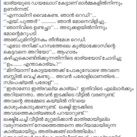
ഭാര്യയുടെ ഡയലോഗ് കേട്ടാണ്‌ ഓർമ്മകളിൽനിന്നും
ഉണർന്നത്.
‘’
എന്നാലിനി വൈകേണ്ട. ഞാൻ റെഡി
’’
...
‘’
എയ്..പുത്തർ
’’
............
ഞാൻ മോനെവിളിച്ചു..
‘’
ഞാനിവിടെ ഉണ്ടച്ഛാ
’’
…
അടുക്കളയിൽനിന്നും
മോന്റെമറുപടി
അഞ്ചുമിനിട്ടിനകം തീൻമേശ റെഡി.
‘’
എടോ തനിക്ക് പറമ്പത്തേലെ കുര്യാക്കോസിന്റെ
കെട്ടവനെ അറിയോ
’’.
.. ആഹാരം
കഴിച്ചുകൊണ്ടിരിക്കുന്നതിന്നിടെ ഭാര്യയോട് ചോദിച്ചു
‘’
ഉം........ എന്താകാര്യം.
?’’
‘’
മിനിയാന്ന് കോട്ടയത്തേക്ക് പോകുമ്പോഴെ അവനെ
ബസ്സിൽ വെച്ച് കണ്ടു
…
അവൻ പരോളിലാണത്രെ
…
സ്പെഷ്യൽ പരോള്‌
’’
…
‘’
ഇതാണോ ഇത്രവല്യ കാര്യം
?
ഇതിവിടെ എല്ലാർക്കും
അറിയണതാ.. അവൻ ഇടക്കിടെ വീട്ടിൽ വരണുണ്ട്
,
അവന്റെ അമ്മേടെ കയ്യിൽ നിറയെ
കാശുംകൊടുക്കണുണ്ട്.
ലക്ഷ്മി ഇടക്കിടെ
അവടത്തെകാര്യങ്ങൾ പറയാറുണ്ട്.
’’
ലക്ഷ്മിചേച്ചി വീട്ടിൽ മുറ്റമടിക്കാൻ മാത്രമായിട്ടല്ല
വരുന്നതെന്ന് നേരത്തെത്തന്നെ അറിയാമായിരുന്ന
കാര്യമായിട്ടും അത്രക്കങ്ങ് ഓർത്തില്ല.!