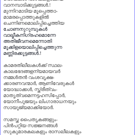
വാനമ്പാടിക്കൂട്ടങ്ങൾ.!
മുന്നിറമാടിയ മൂപ്പെത്താ-
മാമരപ്പൊത്തുകളിൽ
ചെന്നിണമൊലിപ്പിച്ചെത്തിയ
ചോണനുറുമ്പുകൾ
വാല്മീകനിഗ്രഹമൊന്നേ
അതിജീവനമെന്നോതി
മൂക്കിളയൊലിപ്പിച്ചെത്തുന്ന
മണ്ണിരക്കൂട്ടങ്ങൾ.!
കാമരതിലീലകൾക്ക് സ്ഥല-
കാലഭേദങ്ങളന്യമായവർ
നമ്മൾതൻ വംശവൃക്ഷ-
ക്കാരണവന്മാർ
,
ആണിവേരുകൾ
യോദ്ധാക്കൾ
,
സ്ത്രീത്വം-
മാതൃത്വമെന്നട്ടഹസിപ്പോർ
,
യോനീപൂജയും ലിംഗാരാധനയും
സായൂജ്യമാക്കിയോർ.
സമസ്ത പൈതൃകങ്ങളും-
പിൻപറ്റിയ സജ്ജനങ്ങൾ
സുകുമാരകലകളും രാസലീലകളും