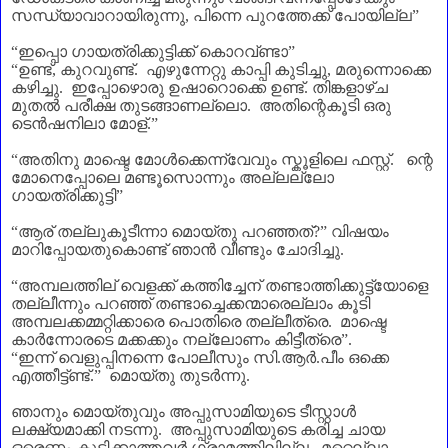
സന്ധ്യാവാറായിരുന്നു
,
പിന്നെ പുറത്തേക്ക് പോയില്ല
”
“
ഇപ്പൊ ഗായത്രിക്കുട്ടിക്ക് കൊറവ്ണ്ടാ
”
“
ഉണ്ട്
,
കുറവുണ്ട്. എഴുന്നേറ്റു കാപ്പി കുടിച്ചു
,
മരുന്നൊക്കെ
കഴിച്ചു. ഇപ്പോഴൊരു ഉഷാറൊക്കെ ഉണ്ട്. തിങ്കളാഴ്ച
മുതൽ പരീക്ഷ തുടങ്ങാണല്ലൊ. അതിന്റെകൂടി ഒരു
ടെൻഷനിലാ മോള്‌.
”
“
അതിനു മാഷ്ടെ മോൾക്കെന്ന്വേവും സ്കൂളിലെ ഫസ്റ്റ്. ന്റെ
മോനെപ്പോലെ മണ്ടൂസൊന്നും അല്ലല്ലോ
ഗായത്രിക്കുട്ടി
”
“
ആര്‌ തല്ലുകൂടീന്നാ മൊയ്തു പറഞ്ഞത്
?”
വിഷയം
മാറിപ്പോയതുകൊണ്ട് ഞാൻ വീണ്ടും ചോദിച്ചു.
“
അമ്പലത്തില്‌ വെളക്ക് കത്തിച്ചേന്‌ തണ്ടാത്തിക്കുട്ട്യോളെ
തല്ലീന്നും പറഞ്ഞ് തണ്ടാച്ചെക്കന്മാരെല്ലാം കൂടി
അമ്പലക്കമ്മറ്റിക്കാരെ പൊതിരെ തല്ലീത്രെ. മാഷ്ടെ
കാർന്നോരടെ മക്കക്കും നല്ലോണം കിട്ടീത്രെ
”.
“
ഇന്ന് വെളുപ്പിനന്നെ പോലീസും സി.ആർ.പീം ഒക്കെ
എത്തീട്ട്ണ്ട്.
”
മൊയ്തു തുടർന്നു.
ഞാനും മൊയ്തുവും അപ്പുസാമിയുടെ ടീസ്റ്റാൾ
ലക്ഷ്യമാക്കി നടന്നു. അപ്പുസാമിയുടെ കരിച്ച ചായ
ഒരെണ്ണം കുടിക്കാത്തവർ ഗ്രാമത്തിലില്ല. മറ്റെല്ലാ