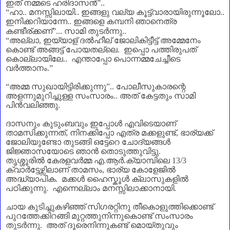
ഇത് നമ്മടെ ഹരിദാസൻ
”
..
“
ഹാ.. മനസ്സിലായി.. ഇങ്ങളു വല്യ കൂട്ട്വാരായിരുന്നൂലോ..
ഇനിക്കറിയാന്നേ.. ഇങ്ങളെ കമ്പനി ഞാനെത്ര
കണ്ടീര്‌ക്കണ്‌
”
...
സാമി തുടർന്നു..
“
അല്ലാ
,
ഇയ്യാള്‌ ദൽഹീല്‌ ജോലികിട്ടീട്ട് അമ്മേനേം
കൊണ്ട് അങ്ങട്ട് പോയതല്ലെ. ഇപ്പൊ പത്തിരുപത്
കൊല്ലായിലേ.. എന്താപ്പോ പൊന്നമ്മചേച്ചീടെ
വർത്താനം.
”
“
അമ്മ സുഖായിട്ടിരിക്കുന്നു
”
.. പോലീസുകാരന്റെ
അളന്നുമുറിച്ചുള്ള സംസാരം.. അത് കേട്ടതും സാമി
പിൻവലിഞ്ഞു.
ദാസനും കുടുംബവും ഇപ്പോൾ എവിടെയാണ്‌
താമസിക്കുന്നത്
,
നിനക്കിപ്പോ എത്ര മക്കളുണ്ട്
,
ഭാര്യക്ക്
ജോലിയുണ്ടോ തുടങ്ങി ഒട്ടേറെ ചോദ്യങ്ങൾ
ജിജ്ഞാസയോടെ ഞാൻ തൊടുത്തുവിട്ടു.
തൃശ്ശൂരിൽ കേരളവർമ്മ എ.ആർ.ക്യാമ്പിലെ
13/3
ക്വാർട്ടേഴ്സിലാണ്‌ താമസം
,
ഭാര്യ കോളേജിൽ
അദ്ധ്യാപിക. മക്കൾ ഹൈസ്കൂൾ ക്ലാസുകളിൽ
പഠിക്കുന്നു. എന്നെല്ലാം മനസ്സിലാക്കാനായി.
ചായ കുടിച്ചുകഴിഞ്ഞ് സിഗരറ്റിനു തീകൊളുത്തിക്കൊണ്ട്
പുറത്തേക്കിറങ്ങി മുറ്റത്തുനിന്നുകൊണ്ട് സംസാരം
തുടർന്നു. അത് ദൂരെനിന്നുകണ്ട് മൊയ്തുവും