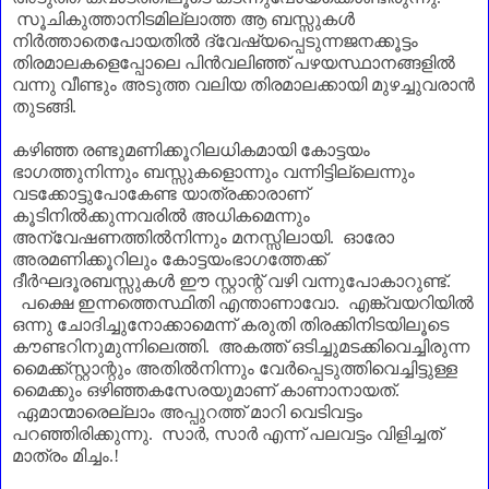
സൂചികുത്താനിടമില്ലാത്ത ആ ബസ്സുകൾ
നിർത്താതെപോയതിൽ ദ്വേഷ്യപ്പെടുന്നജനക്കൂട്ടം
തിരമാലകളെപ്പോലെ പിൻവലിഞ്ഞ് പഴയസ്ഥാനങ്ങളിൽ
വന്നു വീണ്ടും അടുത്ത വലിയ തിരമാലക്കായി മുഴച്ചുവരാൻ
തുടങ്ങി.
കഴിഞ്ഞ രണ്ടുമണിക്കൂറിലധികമായി കോട്ടയം
ഭാഗത്തുനിന്നും ബസ്സുകളൊന്നും വന്നിട്ടില്ലെന്നും
വടക്കോട്ടുപോകേണ്ട യാത്രക്കാരാണ്‌
കൂടിനിൽക്കുന്നവരിൽ അധികമെന്നും
അന്വേഷണത്തിൽനിന്നും മനസ്സിലായി. ഓരോ
അരമണിക്കൂറിലും കോട്ടയംഭാഗത്തേക്ക്
ദീർഘദൂരബസ്സുകൾ ഈ സ്റ്റാന്റ് വഴി വന്നുപോകാറുണ്ട്.
പക്ഷെ ഇന്നത്തെസ്ഥിതി എന്താണാവോ. എങ്ക്വയറിയിൽ
ഒന്നു ചോദിച്ചുനോക്കാമെന്ന് കരുതി തിരക്കിനിടയിലൂടെ
കൗണ്ടറിനുമുന്നിലെത്തി. അകത്ത് ഒടിച്ചുമടക്കിവെച്ചിരുന്ന
മൈക്ക്സ്റ്റാന്റും അതിൽനിന്നും വേർപ്പെടുത്തിവെച്ചിട്ടുള്ള
മൈക്കും ഒഴിഞ്ഞകസേരയുമാണ്‌ കാണാനായത്.
ഏമാന്മാരെല്ലാം അപ്പുറത്ത് മാറി വെടിവട്ടം
പറഞ്ഞിരിക്കുന്നു. സാർ
,
സാർ എന്ന് പലവട്ടം വിളിച്ചത്
മാത്രം മിച്ചം.!