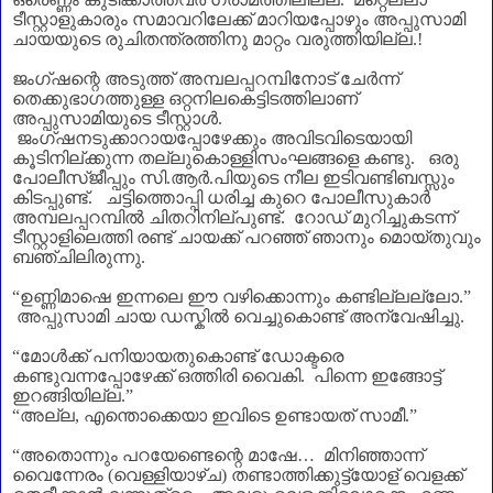
ടീസ്റ്റാളുകാരും സമാവറിലേക്ക് മാറിയപ്പോഴും അപ്പുസാമി
ചായയുടെ രുചിതന്ത്രത്തിനു മാറ്റം വരുത്തിയില്ല.!
ജംഗ്ഷന്റെ അടുത്ത് അമ്പലപ്പറമ്പിനോട് ചേർന്ന്
തെക്കുഭാഗത്തുള്ള ഒറ്റനിലകെട്ടിടത്തിലാണ്‌
അപ്പുസാമിയുടെ ടീസ്റ്റാൾ.
ജംഗ്ഷനടുക്കാറായപ്പോഴേക്കും അവിടവിടെയായി
കൂടിനില്ക്കുന്ന തല്ലുകൊള്ളിസംഘങ്ങളെ കണ്ടു. ഒരു
പോലീസ്ജീപ്പും സി.ആർ.പിയുടെ നീല ഇടിവണ്ടിബസ്സും
കിടപ്പുണ്ട്. ചട്ടിത്തൊപ്പി ധരിച്ച കുറെ പോലീസുകാർ
അമ്പലപ്പറമ്പിൽ ചിതറിനില്പുണ്ട്. റോഡ് മുറിച്ചുകടന്ന്
ടീസ്റ്റാളിലെത്തി രണ്ട് ചായക്ക് പറഞ്ഞ് ഞാനും മൊയ്തുവും
ബഞ്ചിലിരുന്നു.
“
ഉണ്ണിമാഷെ ഇന്നലെ ഈ വഴിക്കൊന്നും കണ്ടില്ലല്ലോ
.”
അപ്പുസാമി ചായ ഡസ്കിൽ വെച്ചുകൊണ്ട് അന്വേഷിച്ചു.
“
മോൾക്ക് പനിയായതുകൊണ്ട് ഡോക്ടരെ
കണ്ടുവന്നപ്പോഴേക്ക് ഒത്തിരി വൈകി. പിന്നെ ഇങ്ങോട്ട്
ഇറങ്ങിയില്ല.
”
“
അല്ല
,
എന്തൊക്കെയാ ഇവിടെ ഉണ്ടായത് സാമീ.
”
“
അതൊന്നും പറയേണ്ടെന്റെ മാഷേ
…
മിനിഞ്ഞാന്ന്
വൈന്നേരം (വെള്ളിയാഴ്ച) തണ്ടാത്തിക്കുട്ട്യോള്‌ വെളക്ക്