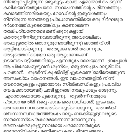
നിലയുറപ്പിച്ചിരുന്ന ഒരുകൂട്ടം കാക്കി ഏമാന്മാർ പെട്ടെന്ന്
കലികയറിയതുപോലെ സ്ഥാപനത്തിന്റെ പരിസരത്തും
കവാടത്തിന്നരികെയും റോഡിന്റെ ഇരുവശത്തും
നിന്നിരുന്ന ജനങ്ങളെ
(
പ്രധാനമന്ത്രിയെ ഒരു ദീർഘദൂര
ദർശനത്തിലൂടെയെങ്കിലും കാണാമെന്ന
താല്പര്യത്തോടെ മണിക്കൂറുകളായി
കാത്തുനിന്നിരുന്നവരായിരുന്നു അവരെല്ലാം.
അക്കൂട്ടത്തിൽ ഞാനുമുണ്ടായിരുന്നു
)
ലാത്തിവീശി
ആട്ടിയോടിക്കുന്നു. അതുകണ്ടാൽ തോന്നുക
,
അടുത്തെവിടെയോ ഒരു ആറ്റംബോംബ്
ഉടനെപൊട്ടിത്തെറിക്കും എന്നതുപോലെയാണ്‌. ഇപ്പോൾ
ആ പ്രദേശംമുഴുവൻ ശൂന്യം
,
ഒരു ഈച്ചപോലുമില്ല
,
പറക്കാൻ. തുടർന്ന് കൂക്കിവിളിച്ചുകൊണ്ട് ഓടിയെത്തുന്ന
അസംഖ്യം വാഹനങ്ങൾ
.
ഈ വാഹനങ്ങളിൽ നിന്ന്
വേറൊരുകൂട്ടം ഏമാന്മാരും സിൽബന്ധികളും (പലവിധ
വേഷക്കാരായവർ) ചാടി ഇറങ്ങി നാലുപാടും ഓടുന്നു.
എന്തൊക്കെയോപുലമ്പുന്നു. തുടർന്ന് നമ്മുടെ
പ്രധാനമന്ത്രി
(
ഒരു പാവം ഭരണാധികാരി) ഇടംവലം
അനങ്ങാനാവാതെ അടിവെച്ചടിവെക്കുന്നു. അവർക്ക്
ശ്വസനസ്വാതന്ത്ര്യംപോലും ബാക്കിയുള്ളവരുടെ
സൗമനസ്യപ്രകാരമാണെന്ന് തോന്നുന്നു.
ഭരണചക്രമുരുട്ടുന്നവരായ പരമോന്നതരുടെ
ഓരോനിമിഷവും മണിക്കൂറുകളും ദിവസങ്ങളും