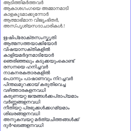
ആടിത്തിമർത്തവർ
ആകാശഗംഗയെ അമ്മാനമാടി
കാളകൂടമാക്കുന്നോർ
ആത്മാഭിമാന വിജൃംഭിതർ
,
അസ്പൃശ്യസദാചാരികൾ.!
ഋഷിപ്രോക്തസംസ്കൃതി
ആത്മസത്തയാക്കിയോർ
വിഷയാസക്തികളിൽ
കാളിയമർദ്ദനമാടിയോർ
ഞെരിഞ്ഞലും കടുക്കയുംകൊണ്ട്
രസനയെ ഹനിച്ചവർ
നാകനരകതാരകളിൽ
പൊന്നും പാഷാണവും നിറച്ചവർ
പിന്തലമുറക്കായ് കരുതിവെച്ച
വഴിത്താരകളനവധി
കരുണയറ്റ ജന്മങ്ങൾക്കപ്രാപ്യമാം
വർണ്ണങ്ങളനവധി
നീതിയറ്റ പ്രഭുക്കൾക്കഗമ്യമാം
ശിഖരങ്ങളനവധി
അനുകമ്പയറ്റ മർത്യചിത്തങ്ങൾക്ക്
ദുർഘടങ്ങളനവധി