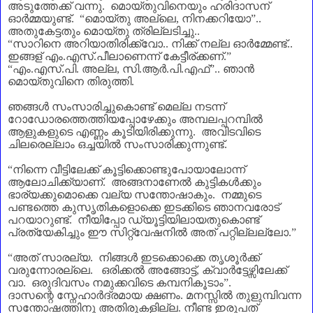
അടുത്തേക്ക് വന്നു. മൊയ്തുവിനെയും ഹരിദാസന്‌
ഓർമ്മയുണ്ട്.
“
മൊയ്തു അല്ലെ
,
നിനക്കറിയോ
”
..
അതുകേട്ടതും മൊയ്തു ത്രില്ലടിച്ചു..
“
സാറിനെ അറിയാതിരിക്ക്വോ.. നിക്ക് നല്ല ഓർമ്മേണ്ട്..
ഇങ്ങള്‌ എം.എസ്.പീലാണെന്ന് കേട്ടീര്‌ക്കണ്‌.
”
“
എം.എസ്.പി. അല്ല
,
സി.ആർ.പി.എഫ്
”
.. ഞാൻ
മൊയ്തുവിനെ തിരുത്തി.
ഞങ്ങൾ സംസാരിച്ചുകൊണ്ട് മെല്ല നടന്ന്
റോഡോരത്തെത്തിയപ്പോഴേക്കും അമ്പലപ്പറമ്പിൽ
ആളുകളുടെ എണ്ണം കൂടിയിരിക്കുന്നു. അവിടവിടെ
ചിലരെല്ലാം ഒച്ചയിൽ സംസാരിക്കുന്നുണ്ട്.
“
നിന്നെ വീട്ടിലേക്ക് കൂട്ടിക്കൊണ്ടുപോയാലോന്ന്
ആലോചിക്ക്യാണ്‌. അങ്ങനാണേൽ കുട്ടികൾക്കും
ഭാര്യക്കുമൊക്കെ വല്യ സന്തോഷാകും. നമ്മുടെ
പണ്ടത്തെ കുസൃതികളൊക്കെ ഇടക്കിടെ ഞാനവരോട്
പറയാറുണ്ട്. നീയിപ്പോ ഡ്യൂട്ടിയിലായതുകൊണ്ട്
പ്രത്യേകിച്ചും ഈ സിറ്റ്വേഷനിൽ അത് പറ്റില്ലല്ലോ.
”
“
അത് സാരല്യ. നിങ്ങൾ ഇടക്കൊക്കെ തൃശൂർക്ക്
വരുന്നോരല്ലെ. ഒരിക്കൽ അങ്ങോട്ട്
,
ക്വാർട്ടേഴ്സിലേക്ക്
വാ. ഒരുദിവസം നമുക്കവിടെ കമ്പനികൂടാം
”
.
ദാസന്റെ സ്നേഹാർദ്രമായ ക്ഷണം. മനസ്സിൽ തുളുമ്പിവന്ന
സന്തോഷത്തിനു അതിരുകളില്ല. നീണ്ട ഇരുപത്