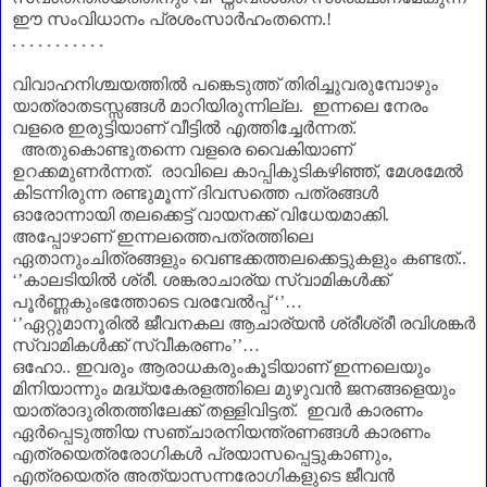
ഈ സംവിധാനം പ്രശംസാർഹംതന്നെ.!
. . . . . . . . . . .
വിവാഹനിശ്ചയത്തിൽ പങ്കെടുത്ത് തിരിച്ചുവരുമ്പോഴും
യാത്രാതടസ്സങ്ങൾ മാറിയിരുന്നില്ല.
ഇന്നലെ നേരം
വളരെ ഇരുട്ടിയാണ്‌ വീട്ടിൽ എത്തിച്ചേർന്നത്.
അതുകൊണ്ടുതന്നെ വളരെ വൈകിയാണ്‌
ഉറക്കമുണർന്നത്.
രാവിലെ കാപ്പികുടികഴിഞ്ഞ്
,
മേശമേൽ
കിടന്നിരുന്ന രണ്ടുമൂന്ന് ദിവസത്തെ പത്രങ്ങൾ
ഓരോന്നായി തലക്കെട്ട് വായനക്ക് വിധേയമാക്കി.
അപ്പോഴാണ്‌ ഇന്നലത്തെപത്രത്തിലെ
ഏതാനുംചിത്രങ്ങളും വെണ്ടക്കത്തലക്കെട്ടുകളും കണ്ടത്..
‘’
കാലടിയിൽ ശ്രീ. ശങ്കരാചാര്യ സ്വാമികൾക്ക്
പൂർണ്ണകുംഭത്തോടെ വരവേൽപ്പ്
‘’
…
‘’
ഏറ്റുമാനൂരിൽ ജീവനകല ആചാര്യൻ ശ്രീശ്രീ രവിശങ്കർ
സ്വാമികൾക്ക് സ്വീകരണം
’’
…
ഒഹോ.. ഇവരും ആരാധകരുംകൂടിയാണ്‌ ഇന്നലെയും
മിനിയാന്നും മദ്ധ്യകേരളത്തിലെ മുഴുവൻ ജനങ്ങളെയും
യാത്രാദുരിതത്തിലേക്ക് തള്ളിവിട്ടത്. ഇവർ കാരണം
ഏർപ്പെടുത്തിയ സഞ്ചാരനിയന്ത്രണങ്ങൾ കാരണം
എത്രയെത്രരോഗികൾ പ്രയാസപ്പെട്ടുകാണും
,
എത്രയെത്ര അത്യാസന്നരോഗികളുടെ ജീവൻ