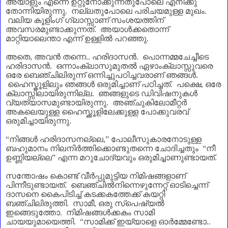
അയാളും എന്നെ ഉറ്റുനോക്കുന്നതുപോലെ എനിക്കു
തോന്നിയിരുന്നു. നല്ലതുപോലെ പരിചയമുള്ള മുഖം.
വലിയ കൂളിംഗ് ഗ്ലാസ്സാണ്‌ സംശയത്തിന്‌
അവസരമുണ്ടാക്കുന്നത്. അയാൾക്കതൊന്ന്
മാറ്റിയാലെന്താ എന്ന് ഉള്ളിൽ പറഞ്ഞു.
അതെ
,
അവൻ തന്നെ.. ഹരിദാസൻ. പൊന്നമ്മചേച്ചീടെ
ഹരിദാസൻ. ഒന്നാംക്ലാസുമുതൽ ഏഴാംക്ലാസ്സുവരെ
ഒരേ ബെഞ്ചിലിരുന്ന് ഒന്നിച്ചുപഠിച്ചവരാണ്‌ ഞങ്ങൾ.
ഹൈസ്കൂളിലും ഞങ്ങൾ ഒരുമിച്ചാണ്‌ പഠിച്ചത്. പക്ഷെ
,
ഒരേ
ക്ലാസ്സിലായിരുന്നില്ല. ഞങ്ങളുടെ ഡിവിഷനുകൾ
വ്യത്യാസമുണ്ടായിരുന്നു. അഞ്ചുകിലോമീറ്റർ
അകലെയുള്ള ഹൈസ്ക്കൂളിലേക്കുള്ള പോക്കുവരവ്
ഒരുമിച്ചായിരുന്നു.
“
നിങ്ങൾ ഹരിദാസനല്ലെ
,”
പോലീസുകാരനോടുള്ള
ബഹുമാനം നിലനിർത്തിക്കൊണ്ടുതന്നെ ചോദിച്ചതും
“
നീ
ഉണ്ണിയല്ലെ
”
എന്ന മറുചോദ്യവും ഒരുമിച്ചാണുണ്ടായത്.
സന്തോഷം കൊണ്ട് വീർപ്പുമുട്ടിയ നിമിഷങ്ങളാണ്‌
പിന്നീടുണ്ടായത്. ബെഞ്ചിൽനിന്നെഴുന്നേറ്റ് ഓടിച്ചെന്ന്
ദാസനെ കൈപിടിച്ച് കടക്കകത്തേക്ക് കയറ്റി
ബഞ്ചിലിരുത്തി. സാമീ
,
ഒരു സ്പെഷ്യൽ
ഇങ്ങെടുത്തോ. നിമിഷങ്ങൾക്കകം സാമി
ചായയുമായെത്തി.
“
സാമിക്ക് ഇയ്യാളെ ഓർമ്മേണ്ടോ..