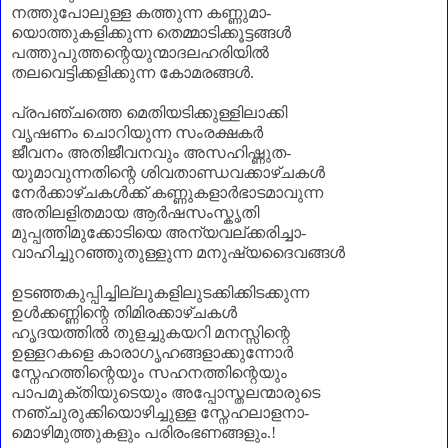
നത്തുപോലുള്ള കത്തുന്ന കണ്ണുമാ
-
യൊത്തുകളിക്കുന്ന തെമ്മാടിക്കൂട്ടങ്ങൾ
പത്തുപുത്തന്റെയുന്മാദലഹരിയിൽ
തലവെട്ടിക്കളിക്കുന്ന കോമരങ്ങൾ.
പ്രപഞ്ചത്തെ മെതിയടിക്കുള്ളിലാക്കി
വൃഷണം ചൊറിയുന്ന സംരക്ഷകർ
ജീവനം അതിജീവനവും അസഹിഷ്ണുത
-
യുമാവുന്നതിന്റെ ശിവതാണ്ഡവക്കാഴ്ചകൾ
നേർക്കാഴ്ചകൾക്ക് കണ്ണുകളാർഭാടമാവുന്ന
അതിലളിതമായ ആർഷസംസ്കൃതി
മുപ്പത്തിമുക്കോടിയെ അന്യവല്ക്കരിച്ചാ
-
വാഹിച്ചുറഞ്ഞുതുള്ളുന്ന മനുഷ്യദൈവങ്ങൾ
ഉടഞ്ഞകുപ്പിച്ചില്ലുകളിലുടക്കിക്കിടക്കുന്ന
ഉൾക്കണ്ണിന്റെ തിമിരക്കാഴ്ചകൾ
ഹൃദയത്തിൽ തുളച്ചുകയറി മനസ്സിന്റെ
ഉള്ളറകളെ കാരാഗൃഹങ്ങളാക്കുന്നോർ
സ്നേഹത്തിന്റെയും സഹനത്തിന്റെയും
പാപമുക്തിയുടെയും അപ്പോസ്തലന്മാരുടെ
നഞ്ചുരുക്കിയൊഴിച്ചുള്ള സ്നേഹലാളനാ-
മൊഴിമുത്തുകളും പരിരംഭണങ്ങളും
.
!