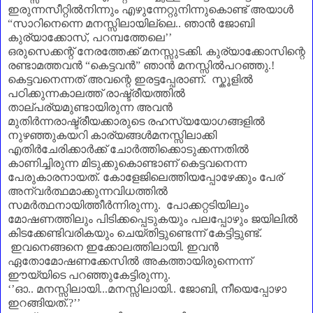
ഇരുന്നസീറ്റിൽനിന്നും എഴുന്നേറ്റുനിന്നുകൊണ്ട് അയാൾ
“
സാറിനെന്നെ മനസ്സിലായില്ലെ..
ഞാൻ ജോബി
കുര്യാക്കോസ്
,
പറമ്പത്തേലെ
’’
ഒരുസെക്കന്റ് നേരത്തേക്ക് മനസ്സുടക്കി. കുര്യാക്കോസിന്റെ
രണ്ടാമത്തവൻ
“
കെട്ടവൻ
”
ഞാൻ
മനസ്സിൽപറഞ്ഞു.
!
കെട്ടവനെന്നത് അവന്റെ ഇരട്ടപ്പേരാണ്‌. സ്കൂളിൽ
പഠിക്കുന്നകാലത്ത് രാഷ്ട്രീയത്തിൽ
താല്പര്യമുണ്ടായിരുന്ന അവൻ
മുതിർന്നരാഷ്ട്രീയക്കാരുടെ രഹസ്യയോഗങ്ങളിൽ
നുഴഞ്ഞുകയറി കാര്യങ്ങൾമനസ്സിലാക്കി
എതിർചേരിക്കാർക്ക് ചോർത്തിക്കൊടുക്കന്നതിൽ
കാണിച്ചിരുന്ന മിടുക്കുകൊണ്ടാണ്‌ കെട്ടവനെന്ന
പേരുകാരനായത്. കോളേജിലെത്തിയപ്പോഴേക്കും പേര്‌
അന്വർത്ഥമാക്കുന്നവിധത്തിൽ
സമർത്ഥനായിത്തീർന്നിരുന്നു. പോക്കറ്റടിയിലും
മോഷണത്തിലും പിടിക്കപ്പെടുകയും പലപ്പോഴും ജയിലിൽ
കിടക്കേണ്ടിവരികയും ചെയ്തിട്ടുണ്ടെന്ന് കേട്ടിട്ടുണ്ട്.
ഇവനെങ്ങനെ ഇക്കോലത്തിലായി. ഇവൻ
ഏതോമോഷണക്കേസിൽ അകത്തായിരുന്നെന്ന്
ഈയ്യിടെ പറഞ്ഞുകേട്ടിരുന്നു.
‘’
ഓ.. മനസ്സിലായി...മനസ്സിലായി..
ജോബി
,
നീയെപ്പോഴാ
ഇറങ്ങിയത്.
?’’