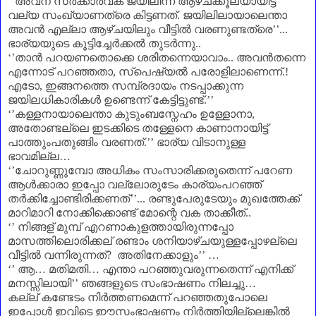
‘’
അവന്‌ സർക്കാർവക ജയിലീന്ന് ആഴ്ചക്കൂല്യായിട്ട്
വല്യ സംഖ്യാണത്രെ കിട്ടണത്
.
ജയിലിലായാലെന്താ
അവൻ എല്ലാ ആഴ്ചയിലും വീട്ടിൽ വരണുണ്ടത്രെ
’’...
ഭാര്യയുടെ കൂട്ടിച്ചേർക്കൽ തുടർന്നു..
‘’
താൻ പറയണതൊക്കെ ശരിതന്നെയാവാം.. അവൻതന്നെ
എന്നോട് പറഞ്ഞതാ
,
സ്പെഷ്യൽ പരോളിലാണെന്ന്.!
എടോ
,
ഇങ്ങനത്തെ സമ്പ്രദായം നടപ്പാക്കുന്ന
ജയിലധികാരികൾ ഉണ്ടെന്ന് കേട്ടിട്ടുണ്ട്.
’’
‘’
കള്ളനായാലെന്താ കുടുംബസ്നേഹം ഉള്ളോനാ
,
അതോണ്ടല്ലെ ഇടക്കിടെ തള്ളേനെ കാണാനായിട്ട്
പാത്തുംപതുങ്ങിം വരണത്.
’’
ഭാര്യ വിടാനുള്ള
ഭാവമില്ല
…
‘’
ചോറുണ്ണുമ്പോ അധികം സംസാരിക്കരുതെന്ന് പറേണ
ആൾക്കാരാ ഇപ്പോ വല്ലോരുടേം കാര്യംപറഞ്ഞ്
തർക്കിച്ചോണ്ടിരിക്കണത്
’’.
.. രണ്ടുപേരുടേയും മുഖത്തേക്ക്
മാറിമാറി നോക്കിക്കൊണ്ട് മോന്റെ വക താക്കീത്..
‘’
നിങ്ങള്‌ മുമ്പ് എറണാകുളത്തായിരുന്നപ്പോ
മാസത്തിലൊരിക്കല്‌ രണ്ടാം ശനിയാഴ്ചയുള്ളപ്പോഴല്ലെ
വീട്ടിൽ വന്നിരുന്നത്
?
അതിനേക്കാളും
’’
…
‘’
ആ
…
മതിമതി
…
എന്താ പറഞ്ഞുവരുന്നതെന്ന് എനിക്ക്
മനസ്സിലായി
’’
ഞങ്ങളുടെ സംഭാഷണം നിലച്ചു
…
കല്ല് കണ്ടേടം നിർത്തണമെന്ന് പറഞ്ഞതുപോലെ
ഇപ്പോൾ ഇവിടെ ഈസംഭാഷണം നിർത്തിയില്ലെങ്കിൽ