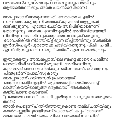
വർഷങ്ങൾക്കുശേഷവും ദാസന്റെ സ്നേഹത്തിനും
ആത്മാർത്ഥതക്കും അതേ പവൻമാറ്റ് തന്നെ.
!
അപ്പോഴാണ്‌ അതുണ്ടായത്. നേരത്തെ ഒച്ചയിൽ
സംസാരം കേട്ടിരുന്നിടത്തേക്ക് കൂടുതൽ ആളുകൾ
ഓടിക്കൂടുന്നു. എന്തോ ചെറിയ അടിപിടിയാണെന്ന്
തോന്നുന്നു. അമ്പലപ്പറമ്പിനുള്ളിൽ അവിടവിടെയായി
നിന്നിരുന്ന പോലീസുകാരും അങ്ങോട്ടേക്ക് ഓടുന്നു.
റോഡരികിൽ നിർത്തിയിട്ടിരുന്ന ജീപ്പിൽനിന്നും സർക്കിൾ
ഇൻസ്പെക്ടർ പുറത്തേക്ക് ചാടിയിറങ്ങുന്നു. പ്ഷീ...പ്ഷീ...
എന്ന് നീട്ടിയുള്ള വിസിലും
“
ചാർജ്
”
എന്നൊരലർച്ചയും..
ഇതുകേട്ടതും അമ്പലപ്പറമ്പിലെ ബഹളക്കാരെ പോലീസ്
ലാത്തിവീശി ഓടിക്കാൻ തുടങ്ങി. അവിടെനിന്നും
കുറെപേർ ഞങ്ങൾ നിൽക്കുന്നയിടത്തേക്ക് ഓടിവരുന്നു.
പിന്തുടർന്ന് പോലീസുകാരും.
അപ്പോഴാണ്‌ ഹരിദാസൻ ഉഷാറായത്.
ഒരുസെക്കന്റിനുള്ളിൽ ചട്ടിത്തൊപ്പി തലയിൽവെച്ച്
ലാത്തികയ്യിലെടുത്ത് ഒരുതല്ല്. അതെന്റെ
കയ്യിലാണ്‌ കൊണ്ടത്.
“
ഇതെന്താ ദാസാ
”
. ചോദിച്ചുതീരുന്നതിനുമുമ്പേ അടുത്ത
തല്ല്.
ഞാൻ പെട്ടെന്ന് പിന്തിരിഞ്ഞതുകൊണ്ട് തല്ല് ചന്തിയിലും
കാൽവണ്ണയിലുമായിട്ടാണ്‌ കൊണ്ടത്. ഒപ്പം
“
ഓടെടാ
”
എന്നൊരു അലർച്ചയും. പിന്നെ അയാൾ റോഡിൽ