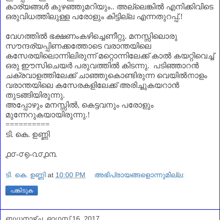
കാര്യങ്ങൾ കുഴഞ്ഞുമറിയും.. അല്ലെങ്കിൽ എനിക്കിവിടെ
ഒരുവിധത്തിലുള്ള പരോളും കിട്ടില്ല എന്നതുറപ്പ്.!
വേഗത്തിൽ ഭക്ഷണംകഴിച്ചെണീറ്റു. മനസ്സിലൊരു
സൗന്ദര്യപ്പിണക്കത്തോടെ വരാന്തയിലെ
കസേരയിലൊന്നിലിരുന്ന് മറ്റൊന്നിലേക്ക് കാൽ കയറ്റിവെച്ച്
ഒരു ഈസിചെയർ പരുവത്തിൽ കിടന്നു. പടിഞ്ഞാറൻ
ചക്രവാളത്തിലേക്ക് ചാഞ്ഞുകൊണ്ടിരുന്ന വെയിൽനാളം
വരാന്തയിലെ കസേരകളിലേക്ക് അരിച്ചുകയറാൻ
തുടങ്ങിയിരുന്നു.
അപ്പോഴും മനസ്സിൽ
,
കെട്ടവനും പരോളും
മുന്നേറുകയായിരുന്നു.!
==========
ടി. കെ. ഉണ്ണി
൧൦-൦൭-൨൦൧൩
ടി. കെ. ഉണ്ണി
at
10:00 PM
അഭിപ്രായങ്ങളൊന്നുമില്ല:
പങ്കിടുക
ബുധനാഴ്‌ച, ഓഗസ്റ്റ് 16, 2017