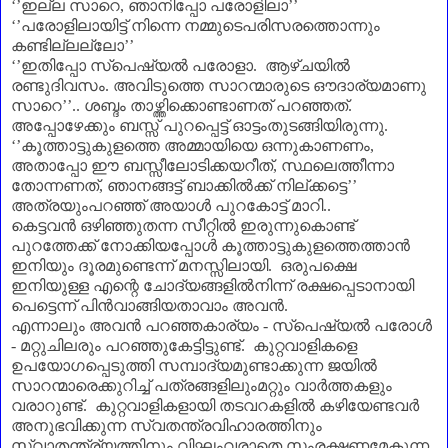
‘’
ഇല്ല സാറെ
,
ഞാനിപ്പോ പരോളിലാ
’’
‘’
പരോളിലായിട്ട് നിന്നെ നമ്മുടെപരിസരത്തൊന്നും
കണ്ടില്ലല്ലോ
’’
‘’
ഇതിപ്പോ സ്പെഷ്യൽ പരോളാ. ആഴ്ചയിൽ
രണ്ടുദിവസം. അവിടുത്തെ സാറന്മാരുടെ ഔദാര്യമാണു
സാറെ
’’
.. ശബ്ദം താഴ്ത്തിക്കൊണ്ടാണത് പറഞ്ഞത്.
അപ്പോഴേക്കും ബസ്സ് പുറപ്പെട്ട് ഓട്ടംതുടങ്ങിയിരുന്നു.
‘’
കൂത്താട്ടുകുളത്തെ അമ്മായിയെ ഒന്നുകാണണം
,
അതാപ്പോ ഈ ബസ്സീലോടിക്കയറീത്
,
സ്ഥലെത്തീന്നാ
തോന്നണത്
,
ഞാനങ്ങട്ട് ബാക്കിൽക്ക് നില്ക്കട്ടെ
’’
അത്രയുംപറഞ്ഞ് അയാൾ പുറകോട്ട് മാറി..
കെട്ടവൻ ഒഴിഞ്ഞുതന്ന സീറ്റിൽ ഇരുന്നുകൊണ്ട്
പുറത്തേക്ക് നോക്കിയപ്പോൾ കൂത്താട്ടുകുളത്തെത്താൻ
ഇനിയും ദൂരമുണ്ടെന്ന് മനസ്സിലായി. ഒരുപക്ഷെ
ഇനിയുള്ള എന്റെ ചോദ്യങ്ങളിൽനിന്ന് രക്ഷപ്പെടാനായി
പെട്ടെന്ന് പിൻവാങ്ങിയതാവാം അവൻ.
എന്നാലും അവൻ പറഞ്ഞകാര്യം - സ്പെഷ്യൽ പരോൾ
- മറ്റുചിലരും പറഞ്ഞുകേട്ടിട്ടുണ്ട്. കുറ്റവാളികളെ
ഉപയോഗപ്പെടുത്തി സമ്പാദ്യമുണ്ടാക്കുന്ന ജയിൽ
സാറന്മാരെക്കുറിച്ച് പത്രങ്ങളിലുംമറ്റും വാർത്തകളും
വരാറുണ്ട്. കുറ്റവാളികളായി തടവറകളിൽ കഴിയേണ്ടവർ
അനുഭവിക്കുന്ന സ്വതന്ത്രവിഹാരത്തിനും
സ്വാതന്ത്ര്യത്തിനും വിഘ്നംവരാതെ സംരക്ഷണമേകുന്ന