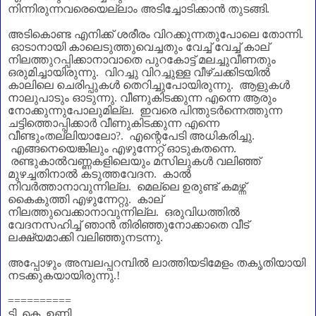
നിന്നിരുന്നവരെയെല്ലാം അടിച്ചോടിക്കാൻ തുടങ്ങി.
അടികൊണ്ട എനിക്ക് ശരീരം വിറക്കുന്നതുപോലെ തോന്നി.
ഓടാനായി കാലെടുത്തുവെച്ചതും വേച്ച് വേച്ച് കാല്‌
നിലത്തുറപ്പിക്കാനാവാതെ പുറകോട്ട് മലച്ചുവീണതും
ഒരുമിച്ചായിരുന്നു. വിറച്ചു വിറച്ചുള്ള വീഴ്ചക്കിടയിൽ
കാലിലെ ചെരിപ്പുകൾ തെറിച്ചുപോയിരുന്നു. ആളുകൾ
നാലുപാടും ഓടുന്നു. വീണുകിടക്കുന്ന എന്നെ ആരും
നോക്കുന്നുപോലുമില്ല. ഇവരെ പിന്തുടർന്നെത്തുന്ന
ചട്ടിത്തൊപ്പിക്കാർ വീണുകിടക്കുന്ന എന്നെ
വീണ്ടുംതല്ലിയാലോ
?.
എന്റെപേടി അധികരിച്ചു.
എങ്ങനെയെങ്കിലും എഴുന്നേറ്റ് ഓടുകതന്നെ.
രണ്ടുകാൽവണ്ണകളിലെയും മസിലുകൾ വലിഞ്ഞ്
മുഴച്ചതിനാൽ കടുത്തവേദന. കാൽ
നിവർത്താനാവുന്നില്ല. മെല്ലെ ഉരുണ്ട് കമഴ്ന്ന്
കൈകുത്തി എഴുന്നേറ്റു. കാല്‌
നിലത്തുവെക്കാനാവുന്നില്ല. ഒരുവിധത്തിൽ
വേദനസഹിച്ച് ഞാൻ തിരിഞ്ഞുനോക്കാതെ വീട്
ലക്ഷ്യമാക്കി വലിഞ്ഞുനടന്നു.
അപ്പോഴും അമ്പലപ്പറമ്പിൽ ലാത്തിയടിമേളം തകൃതിയായി
നടക്കുകയായിരുന്നു.!
==========
ടി. കെ. ഉണ്ണി