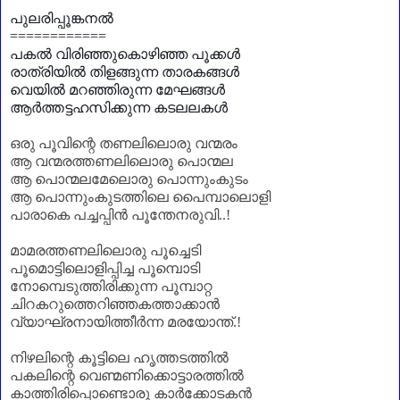
പുലരിപ്പൂങ്കനൽ
============
പകൽ വിരിഞ്ഞുകൊഴിഞ്ഞ പൂക്കൾ
രാത്രിയിൽ തിളങ്ങുന്ന താരകങ്ങൾ
വെയിൽ മറഞ്ഞിരുന്ന മേഘങ്ങൾ
ആർത്തട്ടഹസിക്കുന്ന കടലലകൾ
ഒരു പൂവിന്റെ തണലിലൊരു വന്മരം
ആ വന്മരത്തണലിലൊരു പൊന്മല
ആ പൊന്മലമേലൊരു പൊന്നുംകുടം
ആ പൊന്നുംകുടത്തിലെ പൈമ്പാലൊളി
പാരാകെ പച്ചപ്പിൻ പൂന്തേനരുവി..!
മാമരത്തണലിലൊരു പൂച്ചെടി
പൂമൊട്ടിലൊളിപ്പിച്ച പൂമ്പൊടി
നോമ്പെടുത്തിരിക്കുന്ന പൂമ്പാറ്റ
ചിറകറുത്തെറിഞ്ഞകത്താക്കാൻ
വ്യാഘ്രനായിത്തീർന്ന മരയോന്ത്.!
നിഴലിന്റെ കൂട്ടിലെ ഹൃത്തടത്തിൽ
പകലിന്റെ വെണ്മണിക്കൊട്ടാരത്തിൽ
കാത്തിരിപ്പൊണ്ടൊരു കാർക്കോടകൻ