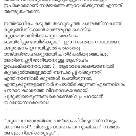
ഇപ്രകാരമാണ്‌ സമയത്തെ ആവേശിക്കുന്നത് എന്നത്
അത്ഭുതംതന്നെ.
ഇത്രയധികം കടുത്ത തടവുവൃത്ത ചക്രത്തിന്നകത്ത്
കുരുങ്ങിക്കിടക്കാൻ മാത്രമുള്ള കൊടിയ
കുറ്റമെന്തായിരിക്കാം ഇവരെല്ലാം
ചെയ്തിട്ടുണ്ടായിരിക്കുക.! ഈ സംശയം സാധാരണ
കഴുതജനം ഉന്നയിച്ചാൽ അതൊരു
രാജ്യദ്രോഹക്കുറ്റമായി ചിത്രീകരിക്കുമെങ്കിലും
അതിനെപ്പറ്റി അറിയാനുള്ള ആഗ്രഹം
ഉപേക്ഷിക്കാനാവുമോ.
?
ആരോടൊക്കെയാണിവർ
കുറ്റകൃത്യങ്ങളുമായി ബന്ധപ്പെട്ടിരിക്കുന്നത്
,
എന്തിനാണിവർ കുറ്റങ്ങൾ ചെയ്യുന്നത്
,
എന്തുകുറ്റങ്ങളാണിവർ ചെയ്തിരിക്കുന്നത് എന്നെല്ലാം
പൗരാവകാശത്തെ വിവരാവകാശമായി
ചുരുക്കിയെടുത്തതുകൊണ്ടെങ്കിലും പറയാൻ
ബാദ്ധ്യസ്ഥരല്ലെ
.!
. . . . . .
‘’
കുറെ നേരായല്ലോ പത്രോം പിടിച്ചോണ്ട് സ്വപ്നം
കാണണത്.
?
വിശപ്പും ദാഹോം ഒന്നൂംല്ലെ.
?
സമയം
രണ്ടുമണികഴിഞ്ഞൂട്ടോ
’’..