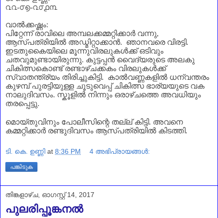
൨൨-൦൭-൨൦൧൩
വാൽക്കഷ്ണം:
പിറ്റേന്ന് രാവിലെ അമ്പലക്കമ്മറ്റിക്കാർ വന്നു
,
ആസ്പത്രിയിൽ അഡ്മിറ്റാക്കാൻ. ഞാനവരെ വിരട്ടി.
ഇടതുകൈയിലെ മൂന്നുവിരലുകൾക്ക് ഒടിവും
ചതവുമുണ്ടായിരുന്നു. കുട്ടപ്പൻ വൈദ്യരുടെ അലകു
ചികിത്സകൊണ്ട് രണ്ടാഴ്ചക്കകം വിരലുകൾക്ക്
സ്വാതന്ത്ര്യം തിരിച്ചുകിട്ടി. കാൽവണ്ണകളിൽ ധന്വന്തരം
കുഴമ്പ് പുരട്ടിയുള്ള ചൂടുവെപ്പ് ചികിത്സ ഭാര്യയുടെ വക
നാലുദിവസം. സ്കൂളിൽ നിന്നും ഒരാഴ്ചത്തെ അവധിയും
തരപ്പെട്ടു.
മൊയ്തുവിനും പോലീസിന്റെ തല്ല് കിട്ടി. അവനെ
കമ്മറ്റിക്കാർ രണ്ടുദിവസം ആസ്പത്രിയിൽ കിടത്തി.
ടി. കെ. ഉണ്ണി
at
8:36 PM
4 അഭിപ്രായങ്ങൾ:
പങ്കിടുക
തിങ്കളാഴ്‌ച, ഓഗസ്റ്റ് 14, 2017
പുലരിപ്പൂങ്കനൽ