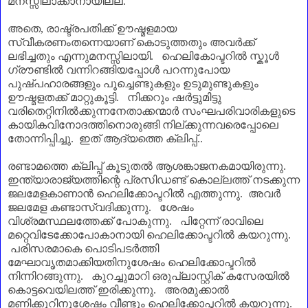
മനസ്സിലാക്കാനായില്ല.
അതെ
,
രാഷ്ട്രപതിക്ക് ഊഷ്മളമായ
സ്വീകരണംതന്നെയാണ്‌ കൊടുത്തതും അവർക്ക്
ലഭിച്ചതും എന്നുമനസ്സിലായി.
ഹെലികോപ്ടറിൽ സ്കൂൾ
ഗ്രൗണ്ടിൽ വന്നിറങ്ങിയപ്പോൾ പറന്നുപോയ
പുഷ്പഹാരങ്ങളും പൂച്ചെണ്ടുകളും ഉടുമുണ്ടുകളും
ഊഷ്മളതക്ക് മാറ്റുകൂട്ടി.
നിക്കറും ഷർട്ടുമിട്ടു
വരിതെറ്റിനിൽക്കുന്നനേതാക്കന്മാർ സംഘപരിവാരികളുടെ
കായികവിനോദത്തിനൊരുങ്ങി നില്ക്കുന്നവരെപ്പോലെ
തോന്നിപ്പിച്ചു.
ഇത് ആദ്യത്തെ ക്ലിപ്പ്..
രണ്ടാമത്തെ ക്ലിപ്പ് കൂടുതൽ ആശങ്കാജനകമായിരുന്നു.
ഇന്ത്യാരാജ്യത്തിന്റെ പ്രസിഡണ്ട് കൊല്ലത്ത് നടക്കുന്ന
ജലമേളകാണാൻ ഹെലിക്കോപ്ടറിൽ എത്തുന്നു. അവർ
ജലമേള കണ്ടാസ്വദിക്കുന്നു. ശേഷം
വിശ്രമസ്ഥലത്തേക്ക് പോകുന്നു. പിറ്റേന്ന് രാവിലെ
മറ്റെവിടേക്കോപോകാനായി ഹെലിക്കോപ്ടറിൽ കയറുന്നു.
പരിസരമാകെ പൊടിപടർത്തി
മേഘാവൃതമാക്കിയതിനുശേഷം ഹെലിക്കോപ്ടറിൽ
നിന്നിറങ്ങുന്നു. കുറച്ചുമാറി ഒരുപ്ലാസ്റ്റിക് കസേരയിൽ
കൊട്ടവെയിലത്ത് ഇരിക്കുന്നു. അരമുക്കാൽ
മണിക്കൂറിനുശേഷം വീണ്ടും ഹെലിക്കോപ്ടറിൽ കയറുന്നു.