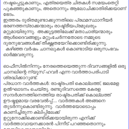
നഷ്ടപ്പെട്ടുകാണും
,
എത്രയെത്ര ചിതകൾ സമയംതെറ്റി
പുകഞ്ഞുകാണും
,
അതൊന്നും ആലോചിക്കാതിരിക്കയാണ്‌
ഭേദം.
ഇത്തരം ദുരിതമുണ്ടാക്കുന്നതിലെ പ്രഥമസ്ഥാനീയർ
ഭരണത്തമ്പ്രാക്കന്മാരും രാഷ്ട്രീയപ്രമുഖരും
മറ്റുമായിരുന്നു. അക്കൂട്ടത്തിലേക്ക് മതാചാര്യന്മാരും
ആൾദൈവങ്ങളും മറ്റുംചേർന്നതോടെ നമ്മുടെ
ദുരനുഭവങ്ങൾക്ക് തീക്ഷ്ണതയേറിക്കൊണ്ടിരിക്കുന്നു.
കഴിഞ്ഞ വർഷം ചാനലുകൾ കൊണ്ടാടിയ ഒരുസംഭവം
ഓർമ്മവരുന്നു.
ഓഫീസിൽനിന്നും നേരത്തെയെത്തുന്ന ദിവസങ്ങളിൽ ഒരു
ചാനലിന്റെ ന്യൂസ് ഹവർ എന്ന വാർത്താപരിപാടി
ശ്രദ്ധിക്കാറുണ്ട്.
പ്രധാന വാർത്തകൾ: രാഷ്ട്രപതി കൊല്ലത്ത്
,
ജലമേള
ഉൽഘാടനം ചെയ്തു. രണ്ടുദിവസത്തെ കേരള
സന്ദർശനത്തിനെത്തിയ രാഷ്ട്രപതിക്ക് കൊല്ലത്ത്
ഊഷ്മളമായ വരവേൽപ്പ്.... വാർത്തകൾ അങ്ങനെ
തുടർന്നുകൊണ്ടിരുന്നു. വാർത്തയോടൊപ്പം
കാണിച്ചിരുന്ന ക്ലിപ്പിലേക്ക്
ഉറ്റുനോക്കിക്കൊണ്ടിരിക്കയായിരുന്ന എനിക്ക്
വാർത്താവായനക്കാരൻ പിന്നീട് പറഞ്ഞതൊന്നും