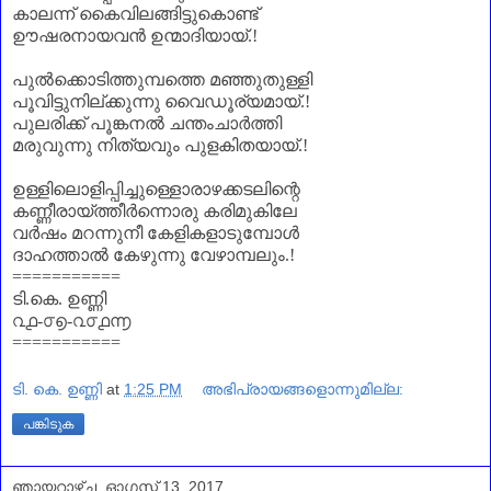
കാലന്ന് കൈവിലങ്ങിട്ടുകൊണ്ട്
ഊഷരനായവൻ ഉന്മാദിയായ്.!
പുൽക്കൊടിത്തുമ്പത്തെ മഞ്ഞുതുള്ളി
പൂവിട്ടുനില്ക്കുന്നു വൈഡൂര്യമായ്.!
പുലരിക്ക് പൂങ്കനൽ ചന്തംചാർത്തി
മരുവുന്നു നിത്യവും പുളകിതയായ്.
!
ഉള്ളിലൊളിപ്പിച്ചുള്ളൊരാഴക്കടലിന്റെ
കണ്ണീരായ്ത്തീർന്നൊരു കരിമുകിലേ
വർഷം മറന്നുനീ കേളികളാടുമ്പോൾ
ദാഹത്താൽ കേഴുന്നു വേഴാമ്പലും.!
========
===
ടി.കെ. ഉണ്ണി
൨൧-൦൭-൨൦൧൬
===========
ടി. കെ. ഉണ്ണി
at
1:25 PM
അഭിപ്രായങ്ങളൊന്നുമില്ല:
പങ്കിടുക
ഞായറാഴ്‌ച, ഓഗസ്റ്റ് 13, 2017