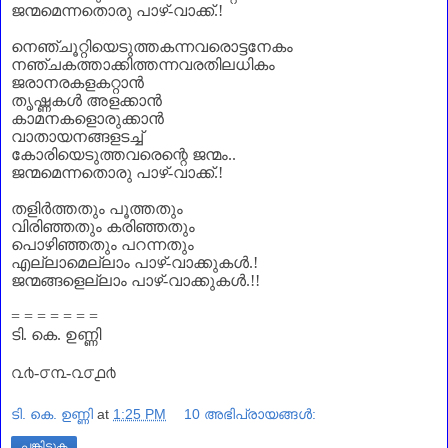
ജന്മമെന്നതൊരു പാഴ്-വാക്ക്.!
നെഞ്ചൂറ്റിയെടുത്തകന്നവരൊട്ടനേകം
നഞ്ചകത്താക്കിത്തന്നവരതിലധികം
ജരാനരകളകറ്റാൻ
തൃഷ്ണകൾ അളക്കാൻ
കാമനകളൊരുക്കാൻ
വാതായനങ്ങളടച്ച്
കോരിയെടുത്തവരെന്റെ ജന്മം..
ജന്മമെന്നതൊരു പാഴ്-വാക്ക്.!
തളിർത്തതും പൂത്തതും
വിരിഞ്ഞതും കരിഞ്ഞതും
പൊഴിഞ്ഞതും പറന്നതും
എല്ലാമെല്ലാം പാഴ്-വാക്കുകൾ.!
ജന്മങ്ങളെല്ലാം പാഴ്-വാക്കുകൾ.!!
= = = = = = =
ടി. കെ. ഉണ്ണി
൨൪-൦൩-൨൦൧൪
ടി. കെ. ഉണ്ണി
at
1:25 PM
10 അഭിപ്രായങ്ങൾ:
പങ്കിടുക