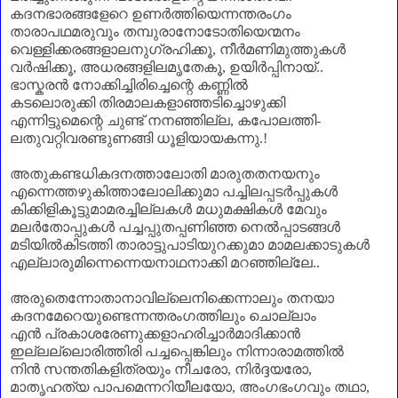
കദനഭാരങ്ങളേറെ ഉണർത്തിയെന്നന്തരംഗം
താരാപഥമരുവും തമ്പുരാനോടോതിയെന്മനം
വെള്ളിക്കരങ്ങളാലനുഗ്രഹിക്കൂ
,
നീർമണിമുത്തുകൾ
വർഷിക്കൂ
,
അധരങ്ങളിലമൃതേകൂ
,
ഉയിർപ്പിനായ്..
ഭാസ്കരൻ നോക്കിച്ചിരിച്ചെന്റെ കണ്ണിൽ
കടലൊരുക്കി തിരമാലകളാഞ്ഞടിച്ചൊഴുക്കി
എന്നിട്ടുമെന്റെ ചുണ്ട് നനഞ്ഞില്ല
,
കപോലത്തി-
ലതുവറ്റിവരണ്ടുണങ്ങി ധൂളിയായകന്നു.!
അതുകണ്ടധികദനത്താലോതി മാരുതതനയനും
എന്നെത്തഴുകിത്താലോലിക്കുമാ പച്ചിലപ്പടർപ്പുകൾ
കിക്കിളികൂട്ടുമാമരച്ചില്ലകൾ മധുമക്ഷികൾ മേവും
മലർതോപ്പുകൾ പച്ചപ്പുതപ്പണിഞ്ഞ നെൽപ്പാടങ്ങൾ
മടിയിൽകിടത്തി താരാട്ടുപാടിയുറക്കുമാ മാമലക്കാടുകൾ
എല്ലാരുമിന്നെന്നെയനാഥനാക്കി മറഞ്ഞില്ലേ..
അരുതെന്നോതാനാവില്ലെനിക്കെന്നാലും തനയാ
കദനമേറെയുണ്ടെന്നന്തരംഗത്തിലും ചൊല്ലാം
എൻ പ്രകാശരേണുക്കളാഹരിച്ചാർമാദിക്കാൻ
ഇല്ലല്ലൊരിത്തിരി പച്ചപ്പെങ്കിലും നിന്നാരാമത്തിൽ
നിൻ സന്തതികളിത്രയും നീചരോ
,
നിർദ്ദയരോ
,
മാതൃഹത്യ പാപമെന്നറിയീലയോ
,
അംഗഭംഗവും തഥാ
,