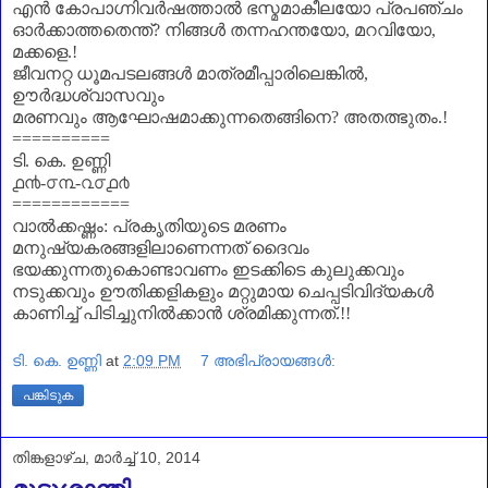
എൻ കോപാഗ്നിവർഷത്താൽ ഭസ്മമാകീലയോ പ്രപഞ്ചം
ഓർക്കാത്തതെന്ത്
?
നിങ്ങൾ തന്നഹന്തയോ
,
മറവിയോ
,
മക്കളെ.!
ജീവനറ്റ ധൂമപടലങ്ങൾ മാത്രമീപ്പാരിലെങ്കിൽ
,
ഊർദ്ധശ്വാസവും
മരണവും ആഘോഷമാക്കുന്നതെങ്ങിനെ
?
അതത്ഭുതം.!
==========
ടി. കെ. ഉണ്ണി
൧൯-൦൩-൨൦൧൪
============
വാൽക്കഷ്ണം
:
പ്രകൃതിയുടെ മരണം
മനുഷ്യകരങ്ങളിലാണെന്നത് ദൈവം
ഭയക്കുന്നതുകൊണ്ടാവണം ഇടക്കിടെ കുലുക്കവും
നടുക്കവും ഊതിക്കളികളും മറ്റുമായ ചെപ്പടിവിദ്യകൾ
കാണിച്ച് പിടിച്ചുനിൽക്കാൻ ശ്രമിക്കുന്നത്.!!
ടി. കെ. ഉണ്ണി
at
2:09 PM
7 അഭിപ്രായങ്ങൾ:
പങ്കിടുക
തിങ്കളാഴ്‌ച, മാർച്ച് 10, 2014