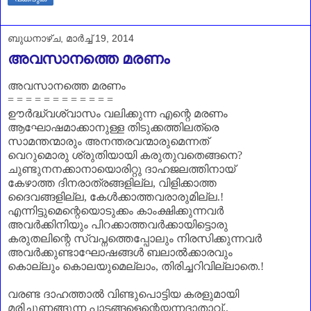
ബുധനാഴ്‌ച, മാർച്ച് 19, 2014
അവസാനത്തെ മരണം
അവസാനത്തെ മരണം
= = = = = = = = = = = =
ഊർദ്ധ്വശ്വാസം വലിക്കുന്ന എന്റെ മരണം
ആഘോഷമാക്കാനുള്ള തിടുക്കത്തിലത്രെ
സാമന്തന്മാരും അനന്തരവന്മാരുമെന്നത്
വെറുമൊരു ശ്രുതിയായി കരുതുവതെങ്ങനെ
?
ചുണ്ടുനനക്കാനായൊരിറ്റു ദാഹജലത്തിനായ്
കേഴാത്ത ദിനരാത്രങ്ങളില്ല
,
വിളിക്കാത്ത
ദൈവങ്ങളില്ല
,
കേൾക്കാത്തവരാരുമില്ല.!
എന്നിട്ടുമെന്റെയൊടുക്കം കാംക്ഷിക്കുന്നവർ
അവർക്കിനിയും പിറക്കാത്തവർക്കായിട്ടൊരു
കരുതലിന്റെ സ്വപ്നത്തെപ്പോലും നിരസിക്കുന്നവർ
അവർക്കുണ്ടാഘോഷങ്ങൾ ബലാൽക്കാരവും
കൊല്ലും കൊലയുമെല്ലാം
,
തിരിച്ചറിവില്ലാതെ.!
വരണ്ട ദാഹത്താൽ വിണ്ടുപൊട്ടിയ കരളുമായി
മരിച്ചുണങ്ങുന്ന പാടങ്ങളെന്റെയന്നദാതാവ്..