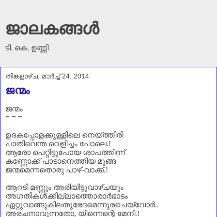
ജാലകങ്ങൾ
ടി. കെ. ഉണ്ണി
തിങ്കളാഴ്‌ച, മാർച്ച് 24, 2014
ജന്മം
ജന്മം
= = =
ഉദകപ്പോളക്കുള്ളിലെ നെയ്ത്തിരി
പാതിവെന്ത വെളിച്ചം പോലെ
.!
ആരോ പെറ്റിട്ടുപോയ ശാപത്തിന്ന്
കണ്ണോക്ക് പാടാനെത്തിയ മൂങ്ങ
ജന്മമെന്നതൊരു പാഴ്-വാക്ക്.!
ആറടി മണ്ണും അരിയിട്ടുവാഴ്ചയും
അഗതികൾക്കില്ലാത്തൊരാർഭാടം
ഏറ്റുവാങ്ങുകിലതുഭേദമെന്നുരചെയ്‌വോർ..
അരചനാവുന്നതോ
,
യിന്നെന്റെ മേനി.!