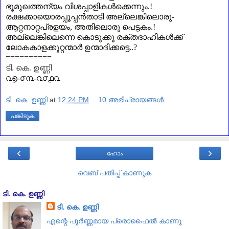
ഭൂമുഖത്തന്യം വിശപ്പാളികൾക്കെന്നും.!
രക്ഷക്കായൊരപ്പൂപ്പൻതാടി അല്ലെങ്കിലൊരു-
ആറ്റനാറ്റപ്രളയം
,
അതിലൊരു പെട്ടകം.!
അല്ലെങ്കിലെന്നെ കൊടുക്കൂ രക്തദാഹികൾക്ക്‌
ലോകകാളക്കൂറ്റന്മാർ ഉന്മാദിക്കട്ടെ..
?
==========
ടി. കെ. ഉണ്ണി
൨൭-൦൩-൨൦൧൨
ടി. കെ. ഉണ്ണി
at
12:24 PM
10 അഭിപ്രായങ്ങൾ:
പങ്കിടുക
‹
›
ഹോം
വെബ് പതിപ്പ് കാണുക
ടി. കെ. ഉണ്ണി
ടി. കെ. ഉണ്ണി
എന്റെ പൂര്‍ണ്ണമായ പ്രൊഫൈൽ കാണൂ