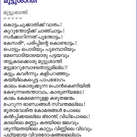
മുട്ടുശാന്തി
മുട്ടുശാന്തി
= = = = =
കൊട്ടംചുക്കാതിക്ക്‌ വാതം.
!
കുറുന്തോട്ടിക്ക്‌ ചാഞ്ചാട്ടം.
!
സർക്കാറിന്നത്‌ പൂന്തോട്ടം.
!
കേസരി
*
,
പരിപ്പിന്റെ കൊണ്ടാട്ടം.
!
പൊട്ടും പൊടിയും പൂമ്പൊടിയും
മേമ്പൊടിയായൊരു പട്ടയവും
തട്ടുകടക്കൊരു മുട്ടുശാന്തി
മട്ടുമാറുമ്പോഴതൊട്ടുമില്ല.
!!
കട്ടും കവർന്നും കളിപറഞ്ഞും
കയ്യിലകപ്പെട്ട പാപഭോഗം
കാലം കൊരുക്കുന്ന പൊൻകെണിയിൽ
കേഴുന്നതെന്താവാം
,
കാരുണ്യമോ.!
കാമം കേമമെന്നുള്ള കഴുതജന്മം
പേറുന്ന ഭാണ്ഡങ്ങൾ സ്വന്തമല്ലേ.!
ഭൂതാവേശിത കോമരങ്ങൾ പോലെ
കൽപ്പിക്കയല്ലേ ഭ്രാന്ത്‌
,
വിധിപോലെ.!
കടലിലെ മണ്ണും കരയിലെ ജലവും
ശൂന്യതയിലെ കാറ്റും വിണ്ണിലെ വിടവും
പഥ്യമായ വിവരദോഷങ്ങളെല്ലാം