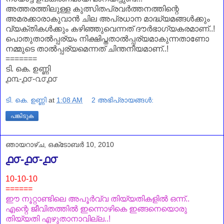
അത്തരത്തിലുള്ള കുത്സിതപ്രവർത്തനത്തിന്റെ
അമരക്കാരാകുവാൻ ചില അപ്രധാന മാദ്ധ്യമങ്ങൾക്കും
വ്യക്തികൾക്കും കഴിഞ്ഞുവെന്നത്‌ ദൗർഭാഗ്യകരമാണ്‌..!
പൊതുതാൽപ്പര്യം നിക്ഷിപ്തതാൽപ്പര്യമാകുന്നതാണോ
നമ്മുടെ താൽപ്പര്യമെന്നത്‌ ചിന്തനീയമാണ്‌..!
=======
ടി. കെ. ഉണ്ണി
൧൩-൧൦-൨൦൧൦
ടി. കെ. ഉണ്ണി
at
1:08 AM
2 അഭിപ്രായങ്ങൾ:
പങ്കിടുക
ഞായറാഴ്‌ച, ഒക്‌ടോബർ 10, 2010
൧൦-൧൦-൧൦
10-10-10
======
ഈ നൂറ്റാണ്ടിലെ അപൂർവ്വ തിയ്യതികളിൽ ഒന്ന്..
എന്റെ ജീവിതത്തിൽ ഇന്നൊഴികെ ഇങ്ങനെയൊരു
തിയ്യതി എഴുതാനാവില്ല..!