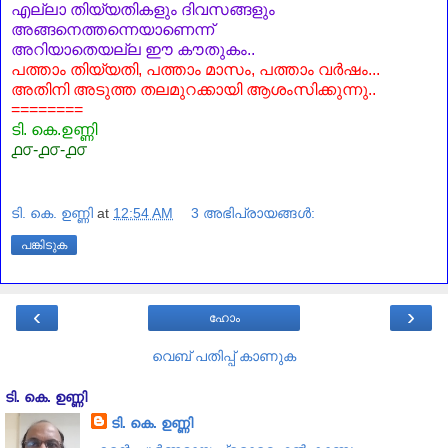
എല്ലാ തിയ്യതികളും ദിവസങ്ങളും
അങ്ങനെത്തന്നെയാണെന്ന്
അറിയാതെയല്ല ഈ കൗതുകം..
പത്താം തിയ്യതി, പത്താം മാസം, പത്താം വർഷം...
അതിനി അടുത്ത തലമുറക്കായി ആശംസിക്കുന്നു..
========
ടി. കെ.ഉണ്ണി
൧൦-൧൦-൧൦
ടി. കെ. ഉണ്ണി
at
12:54 AM
3 അഭിപ്രായങ്ങൾ:
പങ്കിടുക
‹
›
ഹോം
വെബ് പതിപ്പ് കാണുക
ടി. കെ. ഉണ്ണി
ടി. കെ. ഉണ്ണി