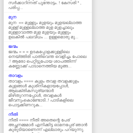
സർക്കാറിന്നത്‌ പൂന്തോട്ടം. ! കേസരി * ,
പരിപ്പ...
മുന
മുന == മുള്ളും മുളയും മുളയല്ലാത്ത
മുള്ള് മുള്ളല്ലാത്ത മുള മുളച്ചാലും
മുള്ളാവാത്ത മുള മുളയും മുള്ളും
ഉലകില്‍ പലവിധം ... ഉള്ളമൊരു മു...
ജന്മം
ജന്മം = = = ഉദകപ്പോളക്കുള്ളിലെ
നെയ്ത്തിരി പാതിവെന്ത വെളിച്ചം പോലെ
.! ആരോ പെറ്റിട്ടുപോയ ശാപത്തിന്ന്
കണ്ണോക്ക് പാടാനെത്തിയ മൂങ്ങ...
താവളം
താവളം ==== കുളം തവള തവളക്കുളം
കുളങ്ങൾ കുശിനികളായപ്പോൾ,
ആലക്തികസൂര്യന്മാർ
മിഴിതുറന്നപ്പോൾ, തവളകൾ
ജീവനുംകൊണ്ടോടി..! പാടികളിലെ
പൊട്ടക്കിണറുക...
നീതി
നീതി ==== നീതി അതെന്റെ പേര്
അച്ഛനമ്മമാർ എനിക്കിട്ട ഓമനപ്പേര് ഞാന്‍
കുരുടിയാണെന്ന് എല്ലാരും പറയുന്നു.