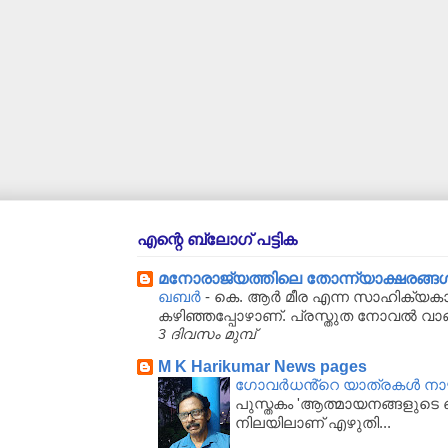
എന്റെ ബ്ലോഗ് പട്ടിക
മനോരാജ്യത്തിലെ തോന്ന്യാക്ഷരങ്ങള്‍..
ഖബർ
-
കെ. ആർ മീര എന്ന സാഹിക്യകാര
കഴിഞ്ഞപ്പോഴാണ്. പ്രസ്തുത നോവൽ വാ
3 ദിവസം മുമ്പ്
M K Harikumar News pages
ഗോവർധൻ്റെ യാത്രകൾ നാഴിക
പുസ്തകം 'ആത്മായനങ്ങളുടെ ഖ
നിലയിലാണ് എഴുതി...