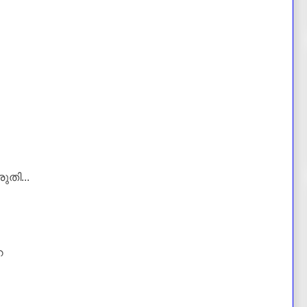
ുതി...
െ