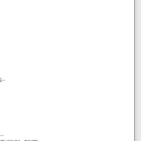
..
..