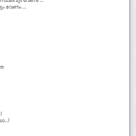
ിസ്ഥലവും വേണം ...
ം വേണം ...
തെ
!
ോ...!