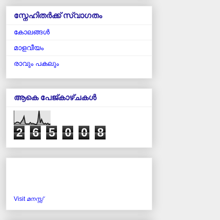
സ്നേഹിതർക്ക് സ്വാഗതം
കോലങ്ങള്‍
മാളവീയം
രാവും പകലും
ആകെ പേജ്‌കാഴ്‌ചകള്‍
2
6
5
0
0
8
Visit
മനസ്സ്