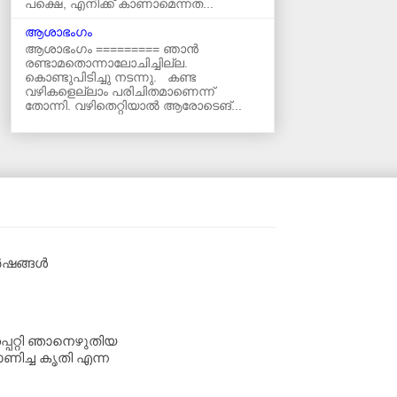
പക്ഷെ, എനിക്ക് കാണാമെന്നത...
ആശാഭംഗം
ആശാഭംഗം ========= ഞാൻ
രണ്ടാമതൊന്നാലോചിച്ചില്ല.
കൊണ്ടുപിടിച്ചു നടന്നു. കണ്ട
വഴികളെല്ലാം പരിചിതമാണെന്ന്
തോന്നി. വഴിതെറ്റിയാൽ ആരോടെങ്...
വർഷങ്ങൾ
്പറ്റി ഞാനെഴുതിയ
ണിച്ച കൃതി എന്ന