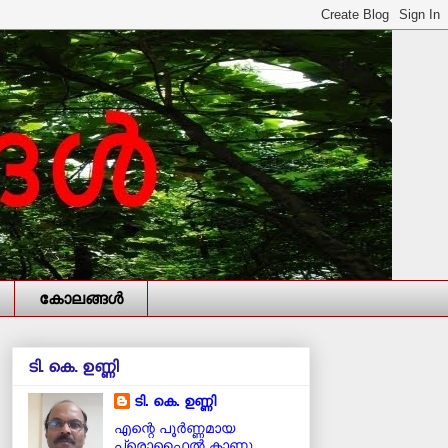
കോലങ്ങള്‍
ടി. കെ. ഉണ്ണി
ടി. കെ. ഉണ്ണി
എന്റെ പൂര്‍ണ്ണമായ
പ്രൊഫൈൽ കാണൂ