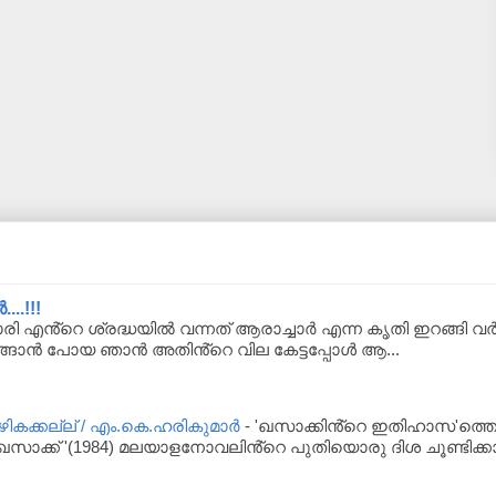
..!!!
ി എൻ്റെ ശ്രദ്ധയിൽ വന്നത് ആരാച്ചാർ എന്ന കൃതി ഇറങ്ങി 
ങ്ങാൻ പോയ ഞാൻ അതിൻ്റെ വില കേട്ടപ്പോൾ ആ...
ക്കല്ല് / എം.കെ.ഹരികുമാർ
-
'ഖസാക്കിൻ്റെ ഇതിഹാസ'ത്തെപ
സാക്ക് '(1984) മലയാളനോവലിൻ്റെ പുതിയൊരു ദിശ ചൂണ്ടിക്കാ