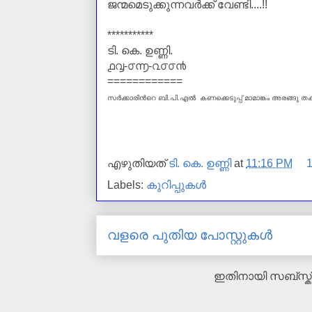
ജന്മമെടുക്കുന്നവര്‍ക്ക് വേണ്ടി....!!
***********
ടി. കെ. ഉണ്ണി.
൧൮-൦൬-൨൦൦൯
============
സര്‍ക്കാരിന്‍റെ
ബി.പി.എല്‍ കണക്കെടുപ്പ്
മാമാങ്കം അരങ്ങു തകര
എഴുതിയത്
ടി. കെ. ഉണ്ണി
at
11:16 PM
Labels:
കുറിപ്പുകള്‍
വളരെ പുതിയ പോസ്റ്റുകള്‍
ഇതിനായി സബ്‌സ്