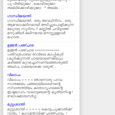
പൂ വിരിയുമോ , കൊഴിയുമോ
തല്ലിക്കൊഴിക്കുമോ.. ? അല്ല , ...
ഗാന്ധിജയന്തി
ഗാന്ധിജയന്തി.. ഒരു അവധിദിനം.. ഒരു
ആഘോഷദിനമായി അടിച്ചുപൊളിക്കുന്ന
മറ്റൊരു സുദിനം.!! മണ്ണിൽ ചവിട്ടാത്ത
മനുഷ്യർ മലിനമായ മനസ്സുള്ളവർ
മഹാത...
ഉമ്മന്‍ പഞ്ചാര
ഉമ്മൻ പഞ്ചാര ============
പതിവുപോലെ രാവിലെ കാപ്പികുടി
(കുടിക്കുന്നത് ചായയാണെങ്കിലും)
കഴിഞ്ഞ് കുറച്ചൊന്നണിഞ്ഞൊരുങ്ങി
അല്പം ഗമയൊക്കെ വരുത്...
വിലാപം
വിലാപം = = = = ഞാനൊരു പാവം
സാരമേയം ചങ്ങലയിലാണെന്റെ
സ്വാതന്ത്ര്യം കാരാഗൃഹമെന്റെ
ഇഷ്ടഗേഹം വാലാട്ടലെന്റെ കൃത്യനിഷ്ഠ.!
ഘോഷമായനർഗ്ഗ...
മുട്ടുശാന്തി
മുട്ടുശാന്തി = = = = = കൊട്ടംചുക്കാതിക്ക്‌
വാതം. ! കുറുന്തോട്ടിക്ക്‌ ചാഞ്ചാട്ടം. !