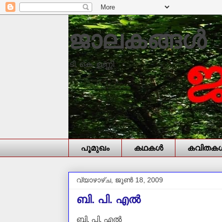
ജാലകങ്ങൾ
ടി. കെ. ഉണ്ണി
പൂമുഖം
കഥകള്‍
കവിതകള്
വ്യാഴാഴ്‌ച, ജൂൺ 18, 2009
ബി. പി. എല്‍
ബി. പി. എല്‍