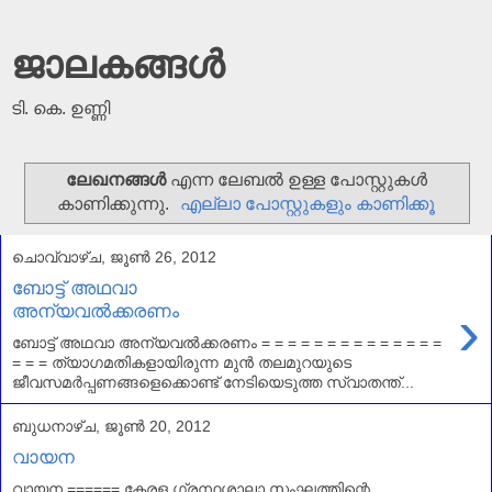
ജാലകങ്ങൾ
ടി. കെ. ഉണ്ണി
ലേഖനങ്ങള്‍
എന്ന ലേബല്‍ ഉള്ള പോസ്റ്റുകള്‍
കാണിക്കുന്നു.
എല്ലാ പോസ്റ്റുകളും കാണിക്കൂ
ചൊവ്വാഴ്ച, ജൂൺ 26, 2012
ബോട്ട് അഥവാ
›
അന്യവൽക്കരണം
ബോട്ട് അഥവാ അന്യവൽക്കരണം = = = = = = = = = = = = = =
= = = ത്യാഗമതികളായിരുന്ന മുൻ തലമുറയുടെ
ജീവസമർപ്പണങ്ങളെക്കൊണ്ട് നേടിയെടുത്ത സ്വാതന്ത്...
ബുധനാഴ്‌ച, ജൂൺ 20, 2012
വായന
വായന ====== കേരള ഗ്രന്ഥശാലാ സംഘത്തിന്റെ