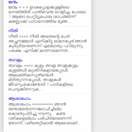
ജന്മം
ജന്മം = = = ഉദകപ്പോളക്കുള്ളിലെ
നെയ്ത്തിരി പാതിവെന്ത വെളിച്ചം പോലെ
.! ആരോ പെറ്റിട്ടുപോയ ശാപത്തിന്ന്
കണ്ണോക്ക് പാടാനെത്തിയ മൂങ്ങ...
നീതി
നീതി ==== നീതി അതെന്റെ പേര്
അച്ഛനമ്മമാർ എനിക്കിട്ട ഓമനപ്പേര് ഞാന്‍
കുരുടിയാണെന്ന് എല്ലാരും പറയുന്നു.
പക്ഷെ, എനിക്ക് കാണാമെന്നത...
താവളം
താവളം ==== കുളം തവള തവളക്കുളം
കുളങ്ങൾ കുശിനികളായപ്പോൾ,
ആലക്തികസൂര്യന്മാർ
മിഴിതുറന്നപ്പോൾ, തവളകൾ
ജീവനുംകൊണ്ടോടി..! പാടികളിലെ
പൊട്ടക്കിണറുക...
ആശാഭംഗം
ആശാഭംഗം ========= ഞാൻ
രണ്ടാമതൊന്നാലോചിച്ചില്ല.
കൊണ്ടുപിടിച്ചു നടന്നു. കണ്ട
വഴികളെല്ലാം പരിചിതമാണെന്ന്
തോന്നി. വഴിതെറ്റിയാൽ ആരോടെങ്...