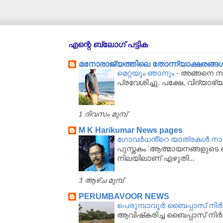
എന്റെ ബ്ലോഗ് പട്ടിക
മനോരാജ്യത്തിലെ തോന്ന്യാക്ഷരങ്ങള്‍..
മെറ്റയും ഞാനും
-
അങ്ങനെ സർക
പ്രവേശിച്ചു. പക്ഷേ, വിദ്യാഭ്
1 ദിവസം മുമ്പ്
M K Harikumar News pages
ഗോവർധൻ്റെ യാത്രകൾ നാഴിക
പുസ്തകം 'ആത്മായനങ്ങളുടെ ഖ
നിലയിലാണ് എഴുതി...
3 ആഴ്‌ച മുമ്പ്
PERUMBAVOOR NEWS
പെരുമ്പാവൂര്‍ ബൈപ്പാസ് നിര്‍മ
ആവിഷ്‌കരിച്ച ബൈപ്പാസ് നിര്‍മ