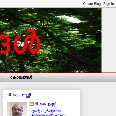
കോലങ്ങള്‍
ടി. കെ. ഉണ്ണി
ടി. കെ. ഉണ്ണി
എന്റെ പൂര്‍ണ്ണമായ
പ്രൊഫൈൽ കാണൂ