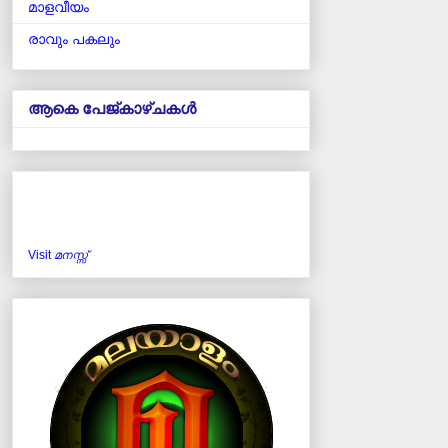
മാളവീയം
രാവും പകലും
ആകെ പേജ്‌കാഴ്‌ചകള്‍
Visit
മനസ്സ്