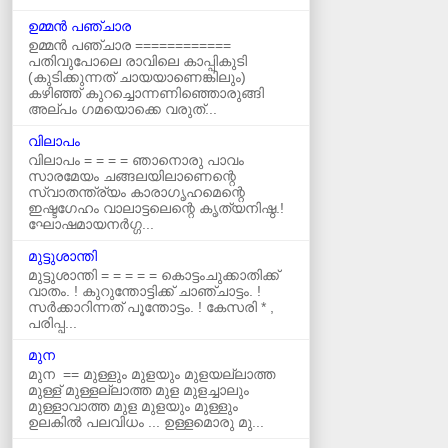
ഉമ്മന്‍ പഞ്ചാര
ഉമ്മൻ പഞ്ചാര ============
പതിവുപോലെ രാവിലെ കാപ്പികുടി
(കുടിക്കുന്നത് ചായയാണെങ്കിലും)
കഴിഞ്ഞ് കുറച്ചൊന്നണിഞ്ഞൊരുങ്ങി
അല്പം ഗമയൊക്കെ വരുത്...
വിലാപം
വിലാപം = = = = ഞാനൊരു പാവം
സാരമേയം ചങ്ങലയിലാണെന്റെ
സ്വാതന്ത്ര്യം കാരാഗൃഹമെന്റെ
ഇഷ്ടഗേഹം വാലാട്ടലെന്റെ കൃത്യനിഷ്ഠ.!
ഘോഷമായനർഗ്ഗ...
മുട്ടുശാന്തി
മുട്ടുശാന്തി = = = = = കൊട്ടംചുക്കാതിക്ക്‌
വാതം. ! കുറുന്തോട്ടിക്ക്‌ ചാഞ്ചാട്ടം. !
സർക്കാറിന്നത്‌ പൂന്തോട്ടം. ! കേസരി * ,
പരിപ്പ...
മുന
മുന == മുള്ളും മുളയും മുളയല്ലാത്ത
മുള്ള് മുള്ളല്ലാത്ത മുള മുളച്ചാലും
മുള്ളാവാത്ത മുള മുളയും മുള്ളും
ഉലകില്‍ പലവിധം ... ഉള്ളമൊരു മു...