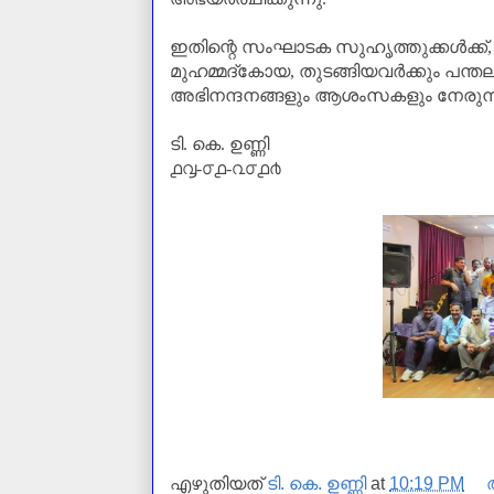
ഇതിന്റെ സംഘാടക സുഹൃത്തുക്കൾക്ക്, ഗി
മുഹമ്മദ്കോയ, തുടങ്ങിയവര്‍ക്കും പന്ത
അഭിനന്ദനങ്ങളും
ആശംസകളും നേരുന്ന
ടി. കെ. ഉണ്ണി
൧൮-൦൧-൨൦൧൪
എഴുതിയത്
ടി. കെ. ഉണ്ണി
at
10:19 PM