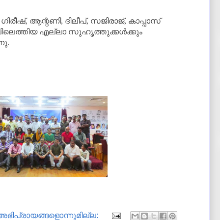
രീഷ്‌, ആന്റണി, ദിലീപ്, സജിരാജ്, കാപ്പാസ്
ലിലെത്തിയ എല്ലാ സുഹൃത്തുക്കള്‍ക്കും
ു.
അഭിപ്രായങ്ങളൊന്നുമില്ല: