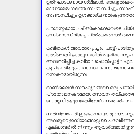
ഉൽഘാടകനായ ശ്രീമാൻ. അബ്ദുൽലത്
മാദ്ധ്യമരംഗത്തെ സംബന്ധിച്ചും സാഹ
സംബന്ധിച്ചും ഉൾക്കാഴ്ച നൽകുന്നതായി
പ്രശസ്തരായ
5
ചിത്രകാരന്മാരുടെ ചി
ഒന്നിനൊന്ന് മികച്ച ചിത്രകാരന്മാർ തന
കവിതകൾ അവതരിപ്പിച്ചും പാട്ട് പാടിയും
അടിപൊളിയാക്കുന്നതിൽ എല്ലാവരും സഹക
അവതരിപ്പിച്ച കവിത
“
ചൊൽപ്പാട്ട്
”
എല്
കുപ്ലേരിയുടെ ഗാനാലാപനം മനോഹരമായി
രസകരമായിരുന്നു.
ഓൺലൈൻ സൗഹൃദങ്ങളെ ഒരു പന്തലില
പ്രയോജനകരമായ
,
സേവന തല്പരതയിലേ
നേതൃനിരയുണ്ടാക്കിയത് വളരെ ശ്ലാഘ
സർവ്വോപരി ഇങ്ങനെയൊരു സൗഹൃദപ്പന
അവരുടെ ഇനിയങ്ങോട്ടുള്ള പ്രവർത
എല്ലാവരിൽ നിന്നും ആവശ്യമായിട്ടു
അഭ്യര്‍ത്ഥിക്കുന്നു.