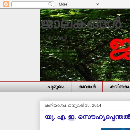
ജാലകങ്ങൾ
ടി. കെ. ഉണ്ണി
പൂമുഖം
കഥകള്‍
കവിതകള്
ശനിയാഴ്‌ച, ജനുവരി 18, 2014
യു. എ. ഇ. സൌഹൃദപ്പന്തല്