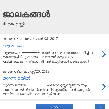
ജാലകങ്ങൾ
ടി. കെ. ഉണ്ണി
ഞായറാഴ്‌ച, സെപ്റ്റംബർ 03, 2017
ആശാഭംഗം
›
ആശാഭംഗം ========= ഞാൻ രണ്ടാമതൊന്നാലോചിച്ചില്ല.
കൊണ്ടുപിടിച്ചു നടന്നു. കണ്ട വഴികളെല്ലാം
പരിചിതമാണെന്ന് തോന്നി. വഴിതെറ്റിയാൽ ആരോടെങ്...
ഞായറാഴ്‌ച, ഓഗസ്റ്റ് 20, 2017
തുറന്ന ജയിൽ
›
തുറന്ന ജയിൽ = = = = = = = പ്രൈവറ്റ്സ്റ്റാന്റിൽനിന്നും
ഓട്ടോറിക്ഷയിൽ ട്രാൻസ്പോർട്ട് സ്റ്റാന്റിലെത്തിയപ്പോൾ
അവിടം ഏതോ പ്രധാന രാഷ്ട്രീയപാ...
›
ഹോം