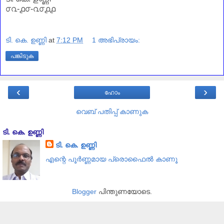
൦൨-൧൦-൨൦൧൧
ടി. കെ. ഉണ്ണി
at
7:12 PM
1 അഭിപ്രായം:
പങ്കിടുക
‹
›
ഹോം
വെബ് പതിപ്പ് കാണുക
ടി. കെ. ഉണ്ണി
ടി. കെ. ഉണ്ണി
എന്റെ പൂര്‍ണ്ണമായ പ്രൊഫൈൽ കാണൂ
Blogger
പിന്തുണയോടെ.