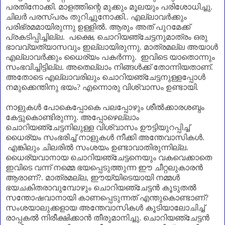
പരതിനോക്കി. മാളത്തിന്റെ മുക്കും മൂലയും പരിശോധിച്ചു.
ചിലർ പരസ്പരം തുറിച്ചുനോക്കി.. എല്ലാവർക്കും
പരിഭ്രമമായിരുന്നു ഉള്ളിൽ. ആരും അത് പുറമേക്ക്
പ്രകടിപ്പിച്ചില്ല. പക്ഷെ
,
ചൊറിയഞ്ചേട്ടനുമാത്രം ഒരു
ഭാവവ്യത്യാസവും ഇല്ലായിരുന്നു. മാത്രമല്ല അയാൾ
എല്ലാവർക്കും ധൈര്യം പകർന്നു. ഇവിടെ യാതൊന്നും
സംഭവിച്ചിട്ടില്ല. അതെല്ലാം നിങ്ങൾക്ക് തോന്നിയതാണ്‌.
അതോടെ എല്ലാവരിലും ചൊറിയഞ്ചേട്ടനുള്ളപ്പോൾ
നമുക്കെന്തിനു ഭയം
?
എന്നൊരു വിശ്വാസം ഉണ്ടായി.
നാളുകൾ പോകെപ്പോകെ പലപ്പോഴും ശീൽക്കാരശബ്ദം
കേട്ടുകൊണ്ടിരുന്നു. അപ്പോഴെല്ലാം
ചൊറിയഞ്ചേട്ടനിലുള്ള വിശ്വാസം ഊട്ടിയുറപ്പിച്ച്
ധൈര്യം സംഭരിച്ച് നാളുകൾ നീക്കി അന്തേവാസികൾ.
എങ്കിലും ചിലരിൽ സംശയം ഉണ്ടാവാതിരുന്നില്ല.
ധൈര്യവാനായ ചൊറിയഞ്ചേട്ടനെയും വകവെക്കാതെ
ഇവിടെ വന്ന് നമ്മെ ഭയപ്പെടുത്തുന്ന ഈ ചീറ്റലുകാരൻ
ആരാണ്‌
?.
മാത്രമല്ല
,
ഈയ്യിടെയായി നമ്മൾ
ഭയചകിതരാവുമ്പോഴും ചൊറിയഞ്ചേട്ടൻ കൂടുതൽ
സന്തോഷവാനായി കാണപ്പെടുന്നത് എന്തുകൊണ്ടാണ്‌
?
സംശയാലുക്കളായ അന്തേവാസികൾ കൂടിയാലോചിച്ച്
രാപ്പകൽ നിരീക്ഷിക്കാൻ തീരുമാനിച്ചു. ചൊറിയഞ്ചേട്ടൻ