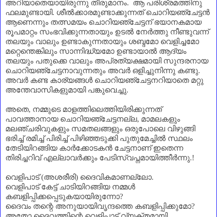
അറിയാതെയായിരുന്നു തീരുമാനം. ആ പരിശ്രമത്തിനു
ഫലമുണ്ടായി. ശീൽക്കാരമുണ്ടാക്കുന്നത് ചൊറിയഞ്ചേട്ടൻ
ആണെന്നും തത്സമയം ചൊറിയഞ്ചേട്ടന്‌ ഭയാനകമായ
രൂപമാറ്റം സംഭവിക്കുന്നതായും ഉടൽ നേർത്തു നീണ്ടുവന്ന്
തലയും വാലും ഉണ്ടാകുന്നതായും ശബ്ദമോ വെളിച്ചമോ
മറ്റെന്തെങ്കിലും സാന്നിദ്ധ്യമോ ഉണ്ടായാൽ ആദ്യം
തലയും പതുക്കെ വാലും അപ്രത്യക്ഷമായി സുന്ദരനായ
ചൊറിയഞ്ചേട്ടനാവുന്നതും അവർ ഒളിച്ചുനിന്നു കണ്ടു.
അവർ കണ്ട കാര്യങ്ങൾ ചൊറിയഞ്ചേട്ടനറിയാതെ മറ്റു
അന്തേവാസികളുമായി പങ്കുവെച്ചു.
അതെ
,
നമ്മുടെ മാളത്തിലെത്തിയിരിക്കുന്നത്
പാവത്താനായ ചൊറിയഞ്ചേട്ടനല്ല
,
മാമലകളും
മലഞ്ചരിവുകളും സമതലങ്ങളും ഒരുപോലെ വിഴുങ്ങി
ഭരിച്ച് രമിച്ച് പിരിച്ച് പിഴിഞ്ഞടുക്കി പുതുമേച്ചിൽ സ്ഥലം
തേടിയിറങ്ങിയ കാർക്കോടകൻ ചേട്ടനാണ്‌ ഇതെന്ന
തിരിച്ചറിവ് എല്ലാവർക്കും പേടിസ്വപ്നമായിത്തീർന്നു.!
വെളിപാട് (അശരീരി) ദൈവികമാണല്ലോ.
വെളിപാട് കേട്ട് ചാടിയിറങ്ങിയ നമ്മൾ
കബളിപ്പിക്കപ്പെടുകയായിരുന്നോ
?
ദൈവം തന്റെ അനുയായിവൃന്ദത്തെ കബളിപ്പിക്കുമോ
?
അതോ ദൈവത്തിന്റെ വെളിപാട് വ്യക്തമായി