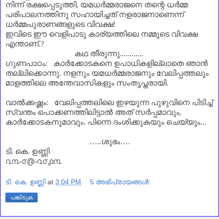
നിന്ന് രക്ഷപ്പെടുത്തി
,
യമധർമ്മരാജനെ തന്റെ ധർമ്മ
പരിപാലനത്തിനു സഹായിച്ചത് നളരാജനാണെന്ന്
ധർമ്മപുരാണങ്ങളുടെ വിവക്ഷ!
ഇവിടെ ഈ വെളിപാടു കാര്യത്തിലെ നമ്മുടെ വിവക്ഷ
എന്താണ്‌.
?
കഥ തീരുന്നു............
ഗുണപാഠം: കാർക്കോടകനെ ഉപാധികളില്ലാതെ ഞാൻ
തല്ലിക്കൊന്നു. നളനും യമധർമ്മരാജനും വേലിപ്പത്തലും
മാളത്തിലെ അന്തേവാസികളും സംതൃപ്തരായി.
വാൽക്കഷ്ണം: വേലിപ്പത്തലിലെ ഇഴയുന്ന പുഴുവിനെ പിടിച്ച്
സ്വന്തം പൊക്കണത്തിലിട്ടാൽ അത് സർപ്പമാവും
,
കാർക്കോടകനുമാവും. പിന്നെ ദംശിക്കുകയും ചെയ്യും...
…
..
ശുഭം
…
.
ടി. കെ. ഉണ്ണി
൨൩-൦൫-൨൦൧൩
ടി. കെ. ഉണ്ണി
at
3:04 PM
5 അഭിപ്രായങ്ങൾ:
പങ്കിടുക