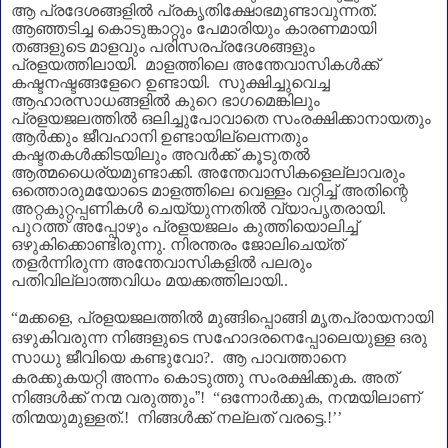
ആ പ്രദേശങ്ങളിൽ പ്രകൃതിക്ഷോഭമുണ്ടാവുന്നത്.
ആഞ്ഞടിച്ച കൊടുങ്കാറ്റും പേമാരിയും കാരണമായി
തങ്ങളുടെ മാളവും പരിസരപ്രദേശങ്ങളും
പ്രളയത്തിലായി. മാളത്തിലെ അന്തേവാസികൾക്ക്
കഷ്ടനഷ്ടങ്ങളേറെ ഉണ്ടായി. സുക്ഷിച്ചുവെച്ച
ആഹാരസാധങ്ങളിൽ കുറെ ഭാഗമെങ്കിലും
പ്രളയജലത്തിൽ ഒലിച്ചുപോവാതെ സംരക്ഷിക്കാനായതും
ആർക്കും ജീവഹാനി ഉണ്ടായില്ലെന്നതും
കഷ്ടതകൾക്കിടയിലും അവർക്ക് കൂടുതൽ
ആത്മധൈര്യമുണ്ടാക്കി. അന്തേവാസികളെല്ലാവരും
ഒത്തൊരുമയോടെ മാളത്തിലെ വെള്ളം വറ്റിച്ച് അതിന്റെ
അറ്റകുറ്റപ്പണികൾ ചെയ്യുന്നതിൽ വ്യാപൃതരായി.
പുറത്ത് അപ്പോഴും പ്രളയജലം കുത്തിയൊലിച്ച്
ഒഴുകിക്കൊണ്ടിരുന്നു. നിരന്തരം ജോലിചെയ്ത്
തളർന്നിരുന്ന അന്തേവാസികളിൽ പലരും
പതിവില്ലാത്തവിധം മയക്കത്തിലായി..
“
മക്കളെ
,
പ്രളയജലത്തിൽ മുങ്ങിപ്പൊങ്ങി മൃതപ്രായനായി
ഒഴുകിവരുന്ന നിങ്ങളുടെ സഹോദരനെപ്പോലെയുള്ള ഒരു
സാധു ജീവിയെ കണ്ടുവോ
?.
ആ പാവത്താനെ
കരക്കുകയറ്റി അന്നം കൊടുത്തു സംരക്ഷിക്കുക. അത്
നിങ്ങൾക്ക് നന്മ വരുത്തും
”
! “
ഒന്നോർക്കുക
,
നന്മയിലാണ്‌
തിന്മയുമുള്ളത്.! നിങ്ങൾക്ക് നല്ലത് വരട്ടെ.!
’’