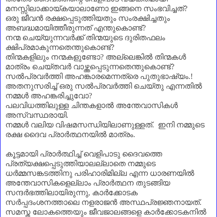
മനസ്സിലാക്കായ്കയാലാണോ ഇങ്ങനെ സംഭവിച്ചത്
?
ഒരു ജീവൻ രക്ഷപ്പെടുത്തിയതും സംരക്ഷിച്ചതും
അബദ്ധമായിത്തീരുന്നത് എന്തുകൊണ്ട്
?
നന്മ ചെയ്യുന്നവർക്ക് തിന്മയുടെ ദുരിതഫലം
ക്ഷിപ്രമാകുന്നതെന്തുകൊണ്ട്
?
തിന്മകളിലും നന്മകളുണ്ടോ
?
അല്ലെങ്കിൽ തിന്മകൾ
മാത്രം ചെയ്തവർ വാഴ്ത്തപ്പെടുന്നതെന്തുകൊണ്ട്
?
സൽപ്രവർത്തി അഹങ്കാരമെന്നത്രെ പുതുഭാഷ്യം.!
അതനുസരിച്ച് ഒരു സൽപ്രവർത്തി ചെയ്തു എന്നതിൽ
നമ്മൾ അഹങ്കരിച്ചുവോ
?
പലവിധത്തിലുള്ള ചിന്തകളാൽ അന്തേവാസികൾ
അസ്വസ്ഥരായി.
നമ്മൾ വലിയ വിഷമസന്ധിയിലാണുള്ളത്. ഇനി നമ്മുടെ
രക്ഷ ദൈവ പ്രാർത്ഥനയിൽ മാത്രം.
കൂട്ടമായി പ്രാർത്ഥിച്ച് വെളിപാടു ദൈവത്തെ
പ്രത്യക്ഷപ്പെടുത്തിയാലല്ലാതെ നമ്മുടെ
ധർമ്മസങ്കടത്തിനു പരിഹാരിമില്ല എന്ന ധാരണയിൽ
അന്തേവാസികളെല്ലാം പ്രാർത്ഥന തുടങ്ങിയ
സന്ദർഭത്തിലായിരുന്നു
,
കാർക്കോടക
സർപ്പദംശനത്താലെ നളരാജൻ അസ്ഥപ്രജ്ഞനായത്.
സമസ്ത ലോകത്തെയും ജീവജാലങ്ങളെ കാർക്കോടകനിൽ