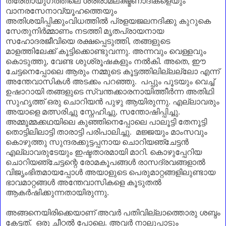
ത്രേതായുഗത്തിലെ ശ്രീരാമലക്ഷ്മണാദികളെയും
വാനരസേനാവ്യൂഹത്തെയും
അതിശയിപ്പിക്കുംവിധത്തിൽ പ്രളയജലനദിക്കു കുറുകെ
സേതുനിർമ്മാണം നടത്തി മൃതപ്രായനായ
സഹോദരജീവിയെ രക്ഷപ്പെടുത്തി
,
തങ്ങളുടെ
മാളത്തിലേക്ക് കൂട്ടിക്കൊണ്ടുവന്നു. അന്നവും വെള്ളവും
കൊടുത്തു
,
വേണ്ട ശുശ്രൂഷകളും നൽകി. അതെ
,
ഈ
ചേട്ടനെപ്പോലെ ആരും നമ്മുടെ കൂട്ടത്തിലില്ലല്ലോ എന്ന്
അന്തേവാസികൾ അടക്കം പറഞ്ഞു. പപ്പും പൂടയും വെച്ച്
ഉഷാറായി തങ്ങളുടെ സ്വന്തക്കാരനായിത്തീർന്ന അതിഥി
സുഹൃത്ത് ഒരു ചൊറിയൻ പുഴു ആയിരുന്നു. എല്ലാവരും
അയാളെ മത്സരിച്ചു സ്നേഹിച്ചു
,
സന്തോഷിപ്പിച്ചു.
അമ്മൂമ്മക്കഥയിലെ കുഞ്ഞിനെപ്പോലെ പാലൂട്ടി തേനൂട്ടി
തൊട്ടിലിലാട്ടി താരാട്ടി പരിപാലിച്ചു. മജ്ജയും മാംസവും
കൊഴുത്തു സുന്ദരക്കുട്ടപ്പനായ ചൊറിയഞ്ചേട്ടൻ
എല്ലാവരുടേയും ഇഷ്ടതാരമായി മാറി. കൊഴുപ്പേറിയ
ചൊറിയഞ്ചേട്ടന്റെ രോമകൂപങ്ങൾ രാസദ്രവങ്ങളാൽ
വിജൃംഭിതമായപ്പോൾ അയാളുടെ പെരുമാറ്റങ്ങളിലുണ്ടായ
ഭാവമാറ്റങ്ങൾ അന്തേവാസികളെ കൂടുതൽ
ആകർഷിക്കുന്നതായിരുന്നു.
അങ്ങനെയിരിക്കെയാണ്‌ അവർ പതിവില്ലാത്തൊരു ശബ്ദം
കേട്ടത്. ഒരു ചീറ്റൽ പോലെ. അവർ നാലുപാടും