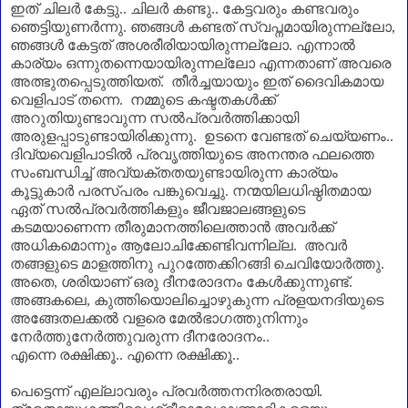
ഇത് ചിലർ കേട്ടു.. ചിലർ കണ്ടു.. കേട്ടവരും കണ്ടവരും
ഞെട്ടിയുണർന്നു. ഞങ്ങൾ കണ്ടത് സ്വപ്നമായിരുന്നല്ലോ
,
ഞങ്ങൾ കേട്ടത് അശരീരിയായിരുന്നല്ലോ. എന്നാൽ
കാര്യം ഒന്നുതന്നെയായിരുന്നല്ലോ എന്നതാണ്‌ അവരെ
അത്ഭുതപ്പെടുത്തിയത്. തീർച്ചയായും ഇത് ദൈവികമായ
വെളിപാട് തന്നെ. നമ്മുടെ കഷ്ടതകൾക്ക്
അറുതിയുണ്ടാവുന്ന സൽപ്രവർത്തിക്കായി
അരുളപ്പാടുണ്ടായിരിക്കുന്നു. ഉടനെ വേണ്ടത് ചെയ്യണം..
ദിവ്യവെളിപാടിൽ പ്രവൃത്തിയുടെ അനന്തര ഫലത്തെ
സംബന്ധിച്ച് അവ്യക്തതയുണ്ടായിരുന്ന കാര്യം
കൂട്ടുകാർ പരസ്പരം പങ്കുവെച്ചു. നന്മയിലധിഷ്ഠിതമായ
ഏത് സൽപ്രവർത്തികളും ജീവജാലങ്ങളുടെ
കടമയാണെന്ന തീരുമാനത്തിലെത്താൻ അവർക്ക്
അധികമൊന്നും ആലോചിക്കേണ്ടിവന്നില്ല. അവർ
തങ്ങളുടെ മാളത്തിനു പുറത്തേക്കിറങ്ങി ചെവിയോർത്തു.
അതെ
,
ശരിയാണ്‌ ഒരു ദീനരോദനം കേൾക്കുന്നുണ്ട്.
അങ്ങകലെ
,
കുത്തിയൊലിച്ചൊഴുകുന്ന പ്രളയനദിയുടെ
അങ്ങേതലക്കൽ വളരെ മേൽഭാഗത്തുനിന്നും
നേർത്തുനേർത്തുവരുന്ന ദീനരോദനം..
എന്നെ രക്ഷിക്കൂ.. എന്നെ രക്ഷിക്കൂ..
പെട്ടെന്ന് എല്ലാവരും പ്രവർത്തനനിരതരായി.