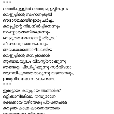
* * *
വിത്തിനുള്ളിൽ വിത്തു മുളപ്പിക്കുന്ന
വെളുപ്പിന്റെ സഹാനുഭൂതി
ഔദാര്യമായിട്ടൊരു ചർച്ച..
കറുപ്പിന്റെ നിലനിൽപ്പിനെന്നും
സംസ്കാരത്തനിമക്കെന്നും
വെളുത്ത മേലാളന്റെ തിട്ടൂരം.!
പീഢനവും മാനഭംഗവും
അവകാശത്തൊഴിലാക്കിയ
വെളുപ്പിന്റെ തമ്പുരാക്കൾ
ആബാലവൃദ്ധം വിവസ്ത്രരാക്കുന്നു
ഞങ്ങളെ
,
പീഢിപ്പിക്കുന്നു സർവ്വധാ
ആനന്ദിച്ചുന്മത്തരാകുന്നു യജമാനരും
,
ഇതുവിധിയോ നരകജന്മമോ..
* * *
ഇരുട്ടായ
,
കറുപ്പായ ഞങ്ങൾക്ക്
ഒളിക്കാനിടമില്ല തമ്പുരാനേ
രക്ഷക്കായ് വഴിയേകൂ പ്രപഞ്ചമേ
കറുത്ത കാക്ക കാരണവന്മാരെ
ദൈവങ്ങളെ
,
തിരുത്തൂ