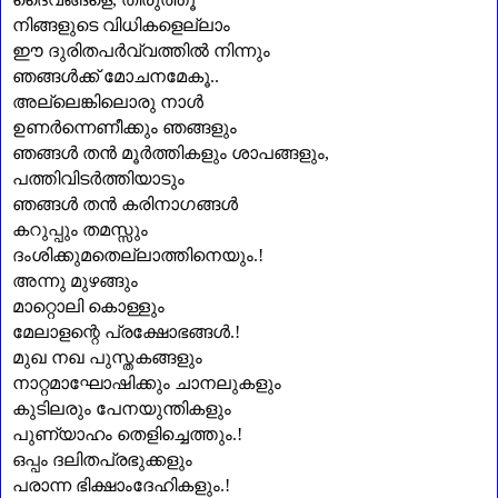
നിങ്ങളുടെ വിധികളെല്ലാം
ഈ ദുരിതപർവ്വത്തിൽ നിന്നും
ഞങ്ങൾക്ക് മോചനമേകൂ..
അല്ലെങ്കിലൊരു നാൾ
ഉണർന്നെണീക്കും ഞങ്ങളും
ഞങ്ങൾ തൻ മൂർത്തികളും ശാപങ്ങളും
,
പത്തിവിടർത്തിയാടും
ഞങ്ങൾ തൻ കരിനാഗങ്ങൾ
കറുപ്പും തമസ്സും
ദംശിക്കുമതെല്ലാത്തിനെയും.!
അന്നു മുഴങ്ങും
മാറ്റൊലി കൊള്ളും
മേലാളന്റെ പ്രക്ഷോഭങ്ങൾ.!
മുഖ നഖ പുസ്തകങ്ങളും
നാറ്റമാഘോഷിക്കും ചാനലുകളും
കുടിലരും പേനയുന്തികളും
പുണ്യാഹം തെളിച്ചെത്തും.!
ഒപ്പം ദലിതപ്രഭുക്കളും
പരാന്ന ഭിക്ഷാംദേഹികളും.!