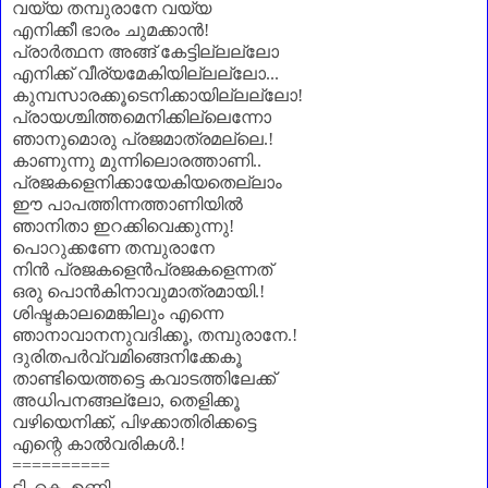
വയ്യ തമ്പുരാനേ വയ്യ
എനിക്കീ ഭാരം ചുമക്കാൻ!
പ്രാർത്ഥന അങ്ങ് കേട്ടില്ലല്ലോ
എനിക്ക് വീര്യമേകിയില്ലല്ലോ...
കുമ്പസാരക്കൂടെനിക്കായില്ലല്ലോ
!
പ്രായശ്ചിത്തമെനിക്കില്ലെന്നോ
ഞാനുമൊരു പ്രജമാത്രമല്ലെ.
!
കാണുന്നു മുന്നിലൊരത്താണി
..
പ്രജകളെനിക്കായേകിയതെല്ലാം
ഈ പാപത്തിന്നത്താണിയിൽ
ഞാനിതാ ഇറക്കിവെക്കുന്നു!
പൊറുക്കണേ തമ്പുരാനേ
നിൻ പ്രജകളെൻപ്രജകളെന്നത്
ഒരു പൊൻകിനാവുമാത്രമായി.!
ശിഷ്ടകാലമെങ്കിലും എന്നെ
ഞാനാവാനനുവദിക്കൂ
,
തമ്പുരാനേ.!
ദുരിതപർവ്വമിങ്ങെനിക്കേകൂ
താണ്ടിയെത്തട്ടെ കവാടത്തിലേക്ക്
അധിപനങ്ങല്ലോ
,
തെളിക്കൂ
വഴിയെനിക്ക്
,
പിഴക്കാതിരിക്കട്ടെ
എന്റെ കാൽവരികൾ.!
==========
ടി. കെ. ഉണ്ണി