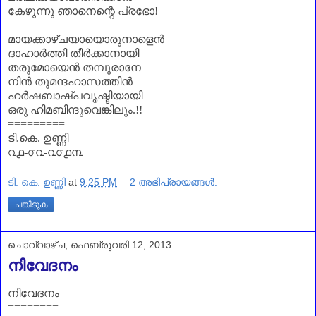
കേഴുന്നു ഞാനെന്റെ പ്രഭോ
!
മായക്കാഴ്ചയായൊരുനാളെൻ
ദാഹാർത്തി തീർക്കാനായി
തരുമോയെൻ തമ്പുരാനേ
നിൻ തൂമന്ദഹാസത്തിൻ
ഹർഷബാഷ്പവൃഷ്ടിയായി
ഒരു ഹിമബിന്ദുവെങ്കിലും.!
!
=========
ടി.കെ. ഉണ്ണി
൨൧-൦൨-൨൦൧൩
ടി. കെ. ഉണ്ണി
at
9:25 PM
2 അഭിപ്രായങ്ങൾ:
പങ്കിടുക
ചൊവ്വാഴ്ച, ഫെബ്രുവരി 12, 2013
നിവേദനം
നിവേദനം
========