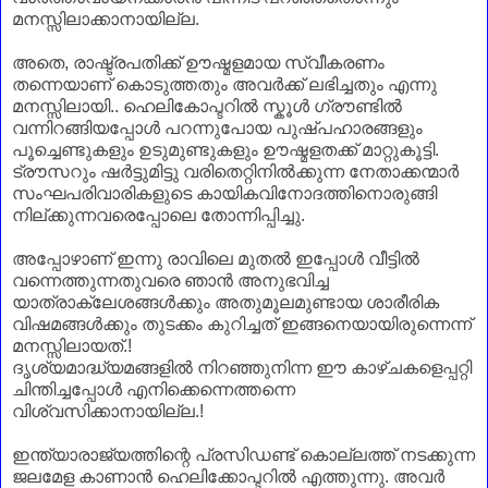
മനസ്സിലാക്കാനായില്ല.
അതെ, രാഷ്ട്രപതിക്ക് ഊഷ്മളമായ സ്വീകരണം
തന്നെയാണ്‌ കൊടുത്തതും അവർക്ക് ലഭിച്ചതും എന്നു
മനസ്സിലായി.. ഹെലികോപ്ടറിൽ സ്കൂൾ ഗ്രൗണ്ടിൽ
വന്നിറങ്ങിയപ്പോൾ പറന്നുപോയ പുഷ്പഹാരങ്ങളും
പൂച്ചെണ്ടുകളും ഉടുമുണ്ടുകളും ഊഷ്മളതക്ക് മാറ്റുകൂട്ടി.
ട്രൗസറും ഷർട്ടുമിട്ടു വരിതെറ്റിനിൽക്കുന്ന നേതാക്കന്മാർ
സംഘപരിവാരികളുടെ കായികവിനോദത്തിനൊരുങ്ങി
നില്ക്കുന്നവരെപ്പോലെ തോന്നിപ്പിച്ചു.
അപ്പോഴാണ്‌ ഇന്നു രാവിലെ മുതൽ ഇപ്പോൾ വീട്ടിൽ
വന്നെത്തുന്നതുവരെ ഞാൻ അനുഭവിച്ച
യാത്രാക്ലേശങ്ങൾക്കും അതുമൂലമുണ്ടായ ശാരീരിക
വിഷമങ്ങൾക്കും തുടക്കം കുറിച്ചത് ഇങ്ങനെയായിരുന്നെന്ന്
മനസ്സിലായത്.!
ദൃശ്യമാദ്ധ്യമങ്ങളിൽ നിറഞ്ഞുനിന്ന ഈ കാഴ്ചകളെപ്പറ്റി
ചിന്തിച്ചപ്പോൾ എനിക്കെന്നെത്തന്നെ
വിശ്വസിക്കാനായില്ല.!
ഇന്ത്യാരാജ്യത്തിന്റെ പ്രസിഡണ്ട് കൊല്ലത്ത് നടക്കുന്ന
ജലമേള കാണാൻ ഹെലിക്കോപ്ടറിൽ എത്തുന്നു. അവർ