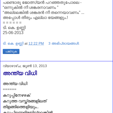
പണ്ടൊരു ജോത്സ്യൻ പറഞ്ഞതുപോലെ -
“ഒന്നുകിൽ നീ ശങ്കരനാവണം ”
“അല്ലെങ്കിൽ ശങ്കരൻ നീ തന്നെയാവണം” ...
അപ്പോൾ തീരും എല്ലാ ഭയങ്ങളും.!
= = = = = =
ടി. കെ. ഉണ്ണി
25-06-2013
ടി. കെ. ഉണ്ണി
at
12:22 PM
3 അഭിപ്രായങ്ങൾ:
പങ്കിടുക
വ്യാഴാഴ്‌ച, ജൂൺ 13, 2013
അന്ത്യ വിധി
അന്ത്യ വിധി
======
കറുപ്പിനേഴഴക്
കറുത്ത വസ്ത്രങ്ങളിലത്
തിളങ്ങിത്തെളിയും..
കറുപ്പിന്നെളിമയില്ലെങ്കിൽ