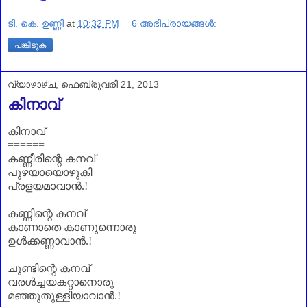
ടി. കെ. ഉണ്ണി
at
10:32 PM
6 അഭിപ്രായങ്ങൾ:
പങ്കിടുക
വ്യാഴാഴ്‌ച, ഫെബ്രുവരി 21, 2013
കിനാവ്
കിനാവ്
======
കണ്ണീരിന്റെ കനവ്
പുഴയായൊഴുകി
പ്രളയമാവാൻ.!
കണ്ണിന്റെ കനവ്
കാണാതെ കാണുന്നൊരു
ഉൾക്കണ്ണാവാൻ.!
ചുണ്ടിന്റെ കനവ്
വരൾച്ചയകറ്റാനൊരു
മഞ്ഞുതുള്ളിയാവാൻ
.!