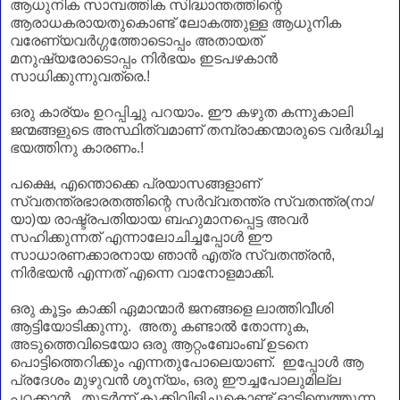
ആധുനിക സാമ്പത്തിക സിദ്ധാന്തത്തിന്റെ
ആരാധകരായതുകൊണ്ട് ലോകത്തുള്ള ആധുനിക
വരേണ്യവർഗ്ഗത്തോടൊപ്പം അതായത്
മനുഷ്യരോടൊപ്പം നിർഭയം ഇടപഴകാൻ
സാധിക്കുന്നുവത്രെ.!
ഒരു കാര്യം ഉറപ്പിച്ചു പറയാം. ഈ കഴുത കന്നുകാലി
ജന്മങ്ങളുടെ അസ്ഥിത്വമാണ്‌ തമ്പ്രാക്കന്മാരുടെ വർദ്ധിച്ച
ഭയത്തിനു കാരണം.!
പക്ഷെ, എന്തൊക്കെ പ്രയാസങ്ങളാണ്‌
സ്വതന്ത്രഭാരതത്തിന്റെ സർവ്വതന്ത്ര സ്വതന്ത്ര(നാ/
യാ)യ രാഷ്ട്രപതിയായ ബഹുമാനപ്പെട്ട അവർ
സഹിക്കുന്നത് എന്നാലോചിച്ചപ്പോൾ ഈ
സാധാരണക്കാരനായ ഞാൻ എത്ര സ്വതന്ത്രൻ,
നിർഭയൻ എന്നത് എന്നെ വാനോളമാക്കി.
ഒരു കൂട്ടം കാക്കി ഏമാന്മാർ ജനങ്ങളെ ലാത്തിവീശി
ആട്ടിയോടിക്കുന്നു. അതു കണ്ടാൽ തോന്നുക,
അടുത്തെവിടെയോ ഒരു ആറ്റംബോംബ് ഉടനെ
പൊട്ടിത്തെറിക്കും എന്നതുപോലെയാണ്‌. ഇപ്പോൾ ആ
പ്രദേശം മുഴുവൻ ശൂന്യം, ഒരു ഈച്ചപോലുമില്ല
പറക്കാൻ. തുടർന്ന് കൂക്കിവിളിച്ചുകൊണ്ട് ഓടിയെത്തുന്ന