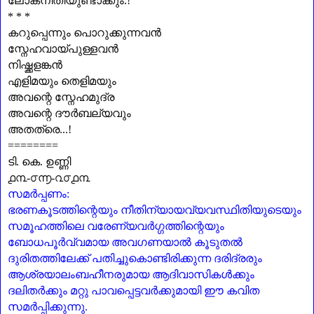
ലോകനീതിയുണ്ടാക്കും.!
* * *
കറുപ്പെന്നും പൊറുക്കുന്നവൻ
സ്നേഹവായ്പുള്ളവൻ
നിഷ്ക്കളങ്കൻ
എളിമയും തെളിമയും
അവന്റെ സ്നേഹമുദ്ര
അവന്റെ ദൗർബല്യവും
അതത്രെ...!
========
ടി. കെ. ഉണ്ണി
൧൩-൦൬-൨൦൧൩
സമർപ്പണം:
ഭരണകൂടത്തിന്റെയും നീതിന്യായവ്യവസ്ഥിതിയുടെയും
സമൂഹത്തിലെ വരേണ്യവർഗ്ഗത്തിന്റെയും
ബോധപൂർവ്വമായ അവഗണയാൽ കൂടുതൽ
ദുരിതത്തിലേക്ക് പതിച്ചുകൊണ്ടിരിക്കുന്ന ദരിദ്രരും
ആശ്രയാലംബഹീനരുമായ ആദിവാസികൾക്കും
ദലിതർക്കും മറ്റു പാവപ്പെട്ടവർക്കുമായി ഈ കവിത
സമർപ്പിക്കുന്നു.