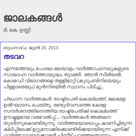
ജാലകങ്ങൾ
ടി. കെ. ഉണ്ണി
ബുധനാഴ്‌ച, ജൂൺ 26, 2013
തടവറ
എന്നത്തേയും പോലെ മലയാളം വാർത്താചാനലുകളുടെ
സായാഹ്ന വാർത്തായുദ്ധം തുടങ്ങി. ഞാൻ സീരിയൽ,
കോമഡി വിഭാഗങ്ങളെ തള്ളിമാറ്റി (കുടുംബിനിയെയും
പിള്ളാരെയും) മുൻനിരയിൽ സ്ഥാനം പിടിച്ചു..
പ്രധാന വാർത്തകൾ: രാഷ്ട്രപതി കൊല്ലത്ത്, ജലമേള
ഉൽഘാടനം ചെയ്തു. രണ്ടുദിവസത്തെ കേരള
സന്ദർശനത്തിനെത്തിയ രാഷ്ട്രപതിക്ക് കൊല്ലത്ത്
ഊഷ്മളമായ വരവേൽപ്പ്.... വാർത്തകൾ അങ്ങനെ
തുടർന്നുകൊണ്ടിരുന്നു. വാർത്തയോടൊപ്പം കാണിച്ചിരുന്ന
ക്ലിപ്പിലേക്ക് ഉറ്റുനോക്കിക്കൊണ്ടിരിക്കയായിരുന്ന എനിക്ക്
വാർത്താവായനക്കാരൻ പിന്നീട് പറഞ്ഞതൊന്നും