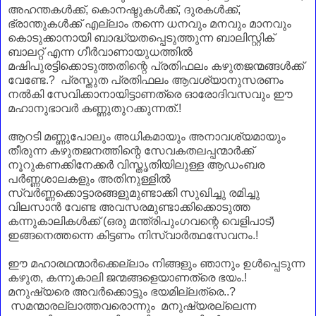
അഹന്തകൾക്ക്, കൊനഷ്ടുകൾക്ക്, ദുരകൾക്ക്,
ഭ്രാന്തുകൾക്ക് എല്ലാം തന്നെ ധനവും മനവും മാനവും
കൊടുക്കാനായി ബാദ്ധ്യതപ്പെടുത്തുന്ന ബാലിസ്റ്റിക്
ബാലറ്റ് എന്ന ഗീർവാണായുധത്തിൽ
മഷിപുരട്ടിക്കൊടുത്തതിന്റെ പ്രതിഫലം കഴുതജന്മങ്ങൾക്ക്
വേണ്ടേ.? പ്രസ്തുത പ്രതിഫലം ആവശ്യാനുസരണം
നൽകി സേവിക്കാനായിട്ടാണത്രെ ഓരോദിവസവും ഈ
മഹാനുഭാവർ കണ്ണുതുറക്കുന്നത്.!
ആറടി മണ്ണുപോലും അധികമായും അനാവശ്യമായും
തീരുന്ന കഴുതജനത്തിന്റെ സേവകതലപ്പന്മാർക്ക്
നൂറുകണക്കിനേക്കർ വിസ്തൃതിയിലുള്ള ആഡംബര
പർണ്ണശാലകളും അതിനുള്ളിൽ
സ്വർണ്ണക്കൊട്ടാരങ്ങളുമുണ്ടാക്കി സുഖിച്ചു രമിച്ചു
വിലസാൻ വേണ്ട അവസരമുണ്ടാക്കിക്കൊടുത്ത
കന്നുകാലികൾക്ക് (ഒരു മന്ത്രിപുംഗവന്റെ വെളിപാട്)
ഇങ്ങനെത്തന്നെ കിട്ടണം നിസ്വാർത്ഥസേവനം.!
ഈ മഹാരഥന്മാർക്കെല്ലാം നിങ്ങളും ഞാനും ഉൾപ്പെടുന്ന
കഴുത, കന്നുകാലി ജന്മങ്ങളെയാണത്രെ ഭയം.!
മനുഷ്യരെ അവർക്കൊട്ടും ഭയമില്ലത്രെ..?
സമന്മാരല്ലാത്തവരൊന്നും മനുഷ്യരല്ലെന്ന