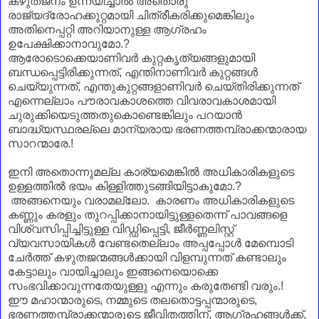
കഴുതജനം ഉന്നയിച്ചാൽ അതൊരു
രാജ്യദ്രോഹക്കുറ്റമായി ചിത്രീകരിക്കുമെങ്കിലും
അതിനെപ്പറ്റി അറിയാനുള്ള ആഗ്രഹം
ഉപേക്ഷിക്കാനാവുമോ.?
ആരോടൊക്കെയാണിവർ കുറ്റകൃത്യങ്ങളുമായി
ബന്ധപ്പെട്ടിരിക്കുന്നത്, എന്തിനാണിവർ കുറ്റങ്ങൾ
ചെയ്യുന്നത്, എന്തുകുറ്റങ്ങളാണിവർ ചെയ്തിരിക്കുന്നത്
എന്നെല്ലാം പൗരാവകാശത്തെ വിവരാവകാശമായി
ചുരുക്കിയെടുത്തതുകൊണ്ടെങ്കിലും പറയാൻ
ബാദ്ധ്യസ്ഥരല്ലെ മാന്യരായ ഭരണത്തമ്പ്രാക്കന്മാരായ
സാറന്മാരേ.!
ഇനി അതൊന്നുമല്ല കാര്യമെങ്കിൽ അധികാരികളുടെ
ഉള്ളത്തിൽ ഭയം കിള്ളിത്തുടങ്ങിയിട്ടാകുമോ.?
അങ്ങനെയും വരാമല്ലോ. കാരണം അധികാരികളുടെ
കണ്ണും കരളും തുറപ്പിക്കാനായിട്ടുള്ളതെന്ന് പാവങ്ങളെ
വിശ്വസിപ്പിച്ചിട്ടുള്ള വിഡ്ഡിപ്പെട്ടി, ജീർണ്ണലിസ്റ്റ്
വ്യവസായികൾ വേണ്ടതെല്ലാം അപ്പപ്പോൾ മേമ്പൊടി
ചേർത്ത് കഴുതജന്മങ്ങൾക്കായി വിളമ്പുന്നത് കണ്ടാലും
കേട്ടാലും വായിച്ചാലും ഇങ്ങനെയൊക്കെ
സംഭവിക്കാവുന്നതേയുള്ളു എന്നും കരുതേണ്ടി വരും.!
ഈ മഹാന്മാരുടെ, നമ്മുടെ തലതൊട്ടപ്പന്മാരുടെ,
ഭരണത്തമ്പ്രാക്കന്മാരുടെ ജീവിതത്തിന്‌, ആഗ്രഹങ്ങൾക്ക്,