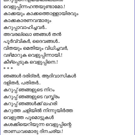
വെളുപ്പിന്നഹന്തയുണ്ടാമോ.!
കാക്കയും കാക്കത്തൊള്ളായിരവും
കാക്കകാരണവന്മാരും
കറുപ്പാവാഹിച്ചവർ..
അവരല്ലൊ ഞങ്ങൾ തൻ
പൂർവ്വികർ
,
ദൈവങ്ങൾ..
വിതയും മെതിയും വിധിച്ചവർ
,
വഴിമാറുക വെളുപ്പിന്നായി.!
കീഴ്പ്പെടുക വെളുപ്പിനെ.!
* * *
ഞങ്ങൾ ദരിദ്രർ
,
ആദിവാസികൾ
ദളിതർ
,
പതിതർ..
കറുപ്പ് ഞങ്ങളുടെ നിറം
കറുപ്പ് ഞങ്ങളുടെ വസ്ത്രം
കറുപ്പ് ഞങ്ങൾക്ക് ലഹരി
കറുത്ത ചളിയിൽ നിന്നുയിർത്ത
വെളുത്ത പൂമൊട്ടുകൾ
കശക്കിയെറിയുന്ന വെളുപ്പിന്റെ
താണ്ഡവമൊരു ദിനചര്യ.!