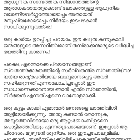
ആധുനിക സാമ്പത്തിക സിദ്ധാന്തത്തിന്റെ
ആരാധകരായതുകൊണ്ട് ലോകത്തുള്ള ആധുനിക
വരേണ്യവർഗ്ഗത്തോടൊപ്പം അതായത്
മനുഷ്യരോടൊപ്പം നിർഭയം ഇടപഴകാൻ
സാധിക്കുന്നുവത്രെ.!
ഒരു കാര്യം ഉറപ്പിച്ചു പറയാം. ഈ കഴുത കന്നുകാലി
ജന്മങ്ങളുടെ അസ്ഥിത്വമാണ്‌ തമ്പ്രാക്കന്മാരുടെ വർദ്ധിച്ച
ഭയത്തിനു കാരണം.!
പക്ഷെ, എന്തൊക്കെ പ്രയാസങ്ങളാണ്‌
സ്വതന്ത്രഭാരതത്തിന്റെ സർവ്വതന്ത്ര സ്വതന്ത്ര(നാ/
യാ)യ രാഷ്ട്രപതിയായ ബഹുമാനപ്പെട്ട അവർ
സഹിക്കുന്നത് എന്നാലോചിച്ചപ്പോൾ ഈ
സാധാരണക്കാരനായ ഞാൻ എത്ര സ്വതന്ത്രൻ,
നിർഭയൻ എന്നത് എന്നെ വാനോളമാക്കി.
ഒരു കൂട്ടം കാക്കി ഏമാന്മാർ ജനങ്ങളെ ലാത്തിവീശി
ആട്ടിയോടിക്കുന്നു. അതു കണ്ടാൽ തോന്നുക,
അടുത്തെവിടെയോ ഒരു ആറ്റംബോംബ് ഉടനെ
പൊട്ടിത്തെറിക്കും എന്നതുപോലെയാണ്‌. ഇപ്പോൾ ആ
പ്രദേശം മുഴുവൻ ശൂന്യം, ഒരു ഈച്ചപോലുമില്ല
പറക്കാൻ. തുടർന്ന് കൂക്കിവിളിച്ചുകൊണ്ട് ഓടിയെത്തുന്ന