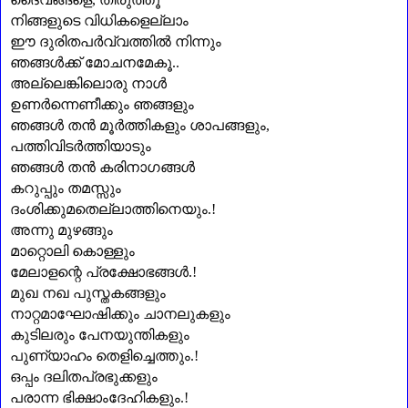
നിങ്ങളുടെ വിധികളെല്ലാം
ഈ ദുരിതപർവ്വത്തിൽ നിന്നും
ഞങ്ങൾക്ക് മോചനമേകൂ..
അല്ലെങ്കിലൊരു നാൾ
ഉണർന്നെണീക്കും ഞങ്ങളും
ഞങ്ങൾ തൻ മൂർത്തികളും ശാപങ്ങളും
,
പത്തിവിടർത്തിയാടും
ഞങ്ങൾ തൻ കരിനാഗങ്ങൾ
കറുപ്പും തമസ്സും
ദംശിക്കുമതെല്ലാത്തിനെയും.!
അന്നു മുഴങ്ങും
മാറ്റൊലി കൊള്ളും
മേലാളന്റെ പ്രക്ഷോഭങ്ങൾ.!
മുഖ നഖ പുസ്തകങ്ങളും
നാറ്റമാഘോഷിക്കും ചാനലുകളും
കുടിലരും പേനയുന്തികളും
പുണ്യാഹം തെളിച്ചെത്തും.!
ഒപ്പം ദലിതപ്രഭുക്കളും
പരാന്ന ഭിക്ഷാംദേഹികളും.!