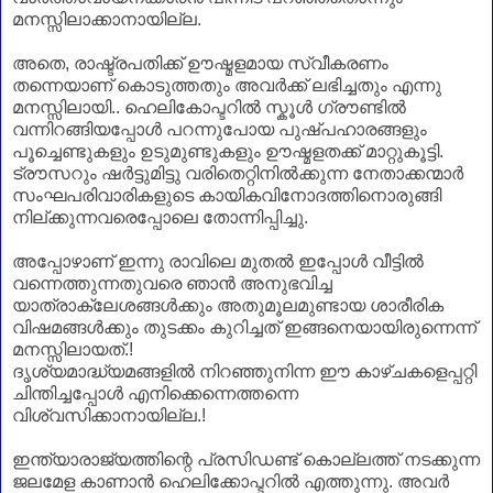
മനസ്സിലാക്കാനായില്ല.
അതെ, രാഷ്ട്രപതിക്ക് ഊഷ്മളമായ സ്വീകരണം
തന്നെയാണ്‌ കൊടുത്തതും അവർക്ക് ലഭിച്ചതും എന്നു
മനസ്സിലായി.. ഹെലികോപ്ടറിൽ സ്കൂൾ ഗ്രൗണ്ടിൽ
വന്നിറങ്ങിയപ്പോൾ പറന്നുപോയ പുഷ്പഹാരങ്ങളും
പൂച്ചെണ്ടുകളും ഉടുമുണ്ടുകളും ഊഷ്മളതക്ക് മാറ്റുകൂട്ടി.
ട്രൗസറും ഷർട്ടുമിട്ടു വരിതെറ്റിനിൽക്കുന്ന നേതാക്കന്മാർ
സംഘപരിവാരികളുടെ കായികവിനോദത്തിനൊരുങ്ങി
നില്ക്കുന്നവരെപ്പോലെ തോന്നിപ്പിച്ചു.
അപ്പോഴാണ്‌ ഇന്നു രാവിലെ മുതൽ ഇപ്പോൾ വീട്ടിൽ
വന്നെത്തുന്നതുവരെ ഞാൻ അനുഭവിച്ച
യാത്രാക്ലേശങ്ങൾക്കും അതുമൂലമുണ്ടായ ശാരീരിക
വിഷമങ്ങൾക്കും തുടക്കം കുറിച്ചത് ഇങ്ങനെയായിരുന്നെന്ന്
മനസ്സിലായത്.!
ദൃശ്യമാദ്ധ്യമങ്ങളിൽ നിറഞ്ഞുനിന്ന ഈ കാഴ്ചകളെപ്പറ്റി
ചിന്തിച്ചപ്പോൾ എനിക്കെന്നെത്തന്നെ
വിശ്വസിക്കാനായില്ല.!
ഇന്ത്യാരാജ്യത്തിന്റെ പ്രസിഡണ്ട് കൊല്ലത്ത് നടക്കുന്ന
ജലമേള കാണാൻ ഹെലിക്കോപ്ടറിൽ എത്തുന്നു. അവർ