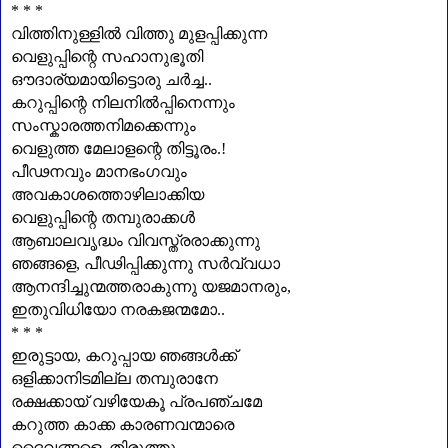
* * *
വിത്തിനുള്ളിൽ വിത്തു മുളപ്പിക്കുന്ന
വെളുപ്പിന്റെ സഹാനുഭൂതി
ഔദാര്യമായിട്ടൊരു ചർച്ച..
കറുപ്പിന്റെ നിലനിൽപ്പിനെന്നും
സംസ്കാരത്തനിമക്കെന്നും
വെളുത്ത മേലാളന്റെ തിട്ടൂരം.!
പീഢനവും മാനഭംഗവും
അവകാശത്തൊഴിലാക്കിയ
വെളുപ്പിന്റെ തമ്പുരാക്കൾ
ആബാലവൃദ്ധം വിവസ്ത്രരാക്കുന്നു
ഞങ്ങളെ
,
പീഢിപ്പിക്കുന്നു സർവ്വധാ
ആനന്ദിച്ചുന്മത്തരാകുന്നു യജമാനരും
,
ഇതുവിധിയോ നരകജന്മമോ..
* * *
ഇരുട്ടായ
,
കറുപ്പായ ഞങ്ങൾക്ക്
ഒളിക്കാനിടമില്ല തമ്പുരാനേ
രക്ഷക്കായ് വഴിയേകൂ പ്രപഞ്ചമേ
കറുത്ത കാക്ക കാരണവന്മാരെ
ദൈവങ്ങളെ
,
തിരുത്തൂ