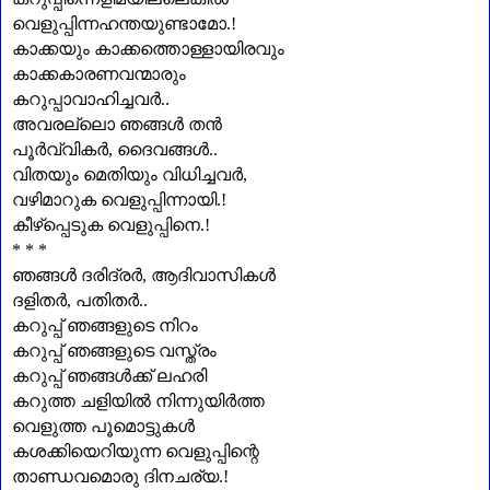
വെളുപ്പിന്നഹന്തയുണ്ടാമോ.!
കാക്കയും കാക്കത്തൊള്ളായിരവും
കാക്കകാരണവന്മാരും
കറുപ്പാവാഹിച്ചവർ..
അവരല്ലൊ ഞങ്ങൾ തൻ
പൂർവ്വികർ
,
ദൈവങ്ങൾ..
വിതയും മെതിയും വിധിച്ചവർ
,
വഴിമാറുക വെളുപ്പിന്നായി.!
കീഴ്പ്പെടുക വെളുപ്പിനെ.!
* * *
ഞങ്ങൾ ദരിദ്രർ
,
ആദിവാസികൾ
ദളിതർ
,
പതിതർ..
കറുപ്പ് ഞങ്ങളുടെ നിറം
കറുപ്പ് ഞങ്ങളുടെ വസ്ത്രം
കറുപ്പ് ഞങ്ങൾക്ക് ലഹരി
കറുത്ത ചളിയിൽ നിന്നുയിർത്ത
വെളുത്ത പൂമൊട്ടുകൾ
കശക്കിയെറിയുന്ന വെളുപ്പിന്റെ
താണ്ഡവമൊരു ദിനചര്യ.!