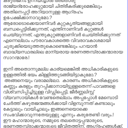
കഴുതജനം ഉന്നയിച്ചാൽ അതൊരു
രാജ്യദ്രോഹക്കുറ്റമായി ചിത്രീകരിക്കുമെങ്കിലും
അതിനെപ്പറ്റി അറിയാനുള്ള ആഗ്രഹം
ഉപേക്ഷിക്കാനാവുമോ.?
ആരോടൊക്കെയാണിവർ കുറ്റകൃത്യങ്ങളുമായി
ബന്ധപ്പെട്ടിരിക്കുന്നത്, എന്തിനാണിവർ കുറ്റങ്ങൾ
ചെയ്യുന്നത്, എന്തുകുറ്റങ്ങളാണിവർ ചെയ്തിരിക്കുന്നത്
എന്നെല്ലാം പൗരാവകാശത്തെ വിവരാവകാശമായി
ചുരുക്കിയെടുത്തതുകൊണ്ടെങ്കിലും പറയാൻ
ബാദ്ധ്യസ്ഥരല്ലെ മാന്യരായ ഭരണത്തമ്പ്രാക്കന്മാരായ
സാറന്മാരേ.!
ഇനി അതൊന്നുമല്ല കാര്യമെങ്കിൽ അധികാരികളുടെ
ഉള്ളത്തിൽ ഭയം കിള്ളിത്തുടങ്ങിയിട്ടാകുമോ.?
അങ്ങനെയും വരാമല്ലോ. കാരണം അധികാരികളുടെ
കണ്ണും കരളും തുറപ്പിക്കാനായിട്ടുള്ളതെന്ന് പാവങ്ങളെ
വിശ്വസിപ്പിച്ചിട്ടുള്ള വിഡ്ഡിപ്പെട്ടി, ജീർണ്ണലിസ്റ്റ്
വ്യവസായികൾ വേണ്ടതെല്ലാം അപ്പപ്പോൾ മേമ്പൊടി
ചേർത്ത് കഴുതജന്മങ്ങൾക്കായി വിളമ്പുന്നത് കണ്ടാലും
കേട്ടാലും വായിച്ചാലും ഇങ്ങനെയൊക്കെ
സംഭവിക്കാവുന്നതേയുള്ളു എന്നും കരുതേണ്ടി വരും.!
ഈ മഹാന്മാരുടെ, നമ്മുടെ തലതൊട്ടപ്പന്മാരുടെ,
ഭരണത്തമ്പ്രാക്കന്മാരുടെ ജീവിതത്തിന്‌, ആഗ്രഹങ്ങൾക്ക്,