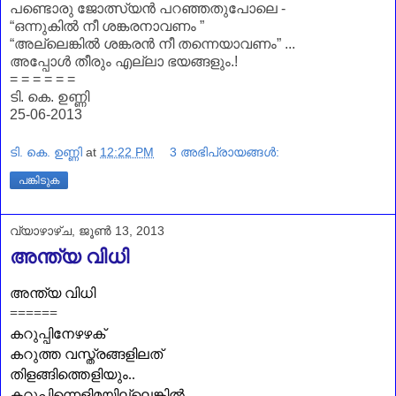
പണ്ടൊരു ജോത്സ്യൻ പറഞ്ഞതുപോലെ -
“ഒന്നുകിൽ നീ ശങ്കരനാവണം ”
“അല്ലെങ്കിൽ ശങ്കരൻ നീ തന്നെയാവണം” ...
അപ്പോൾ തീരും എല്ലാ ഭയങ്ങളും.!
= = = = = =
ടി. കെ. ഉണ്ണി
25-06-2013
ടി. കെ. ഉണ്ണി
at
12:22 PM
3 അഭിപ്രായങ്ങൾ:
പങ്കിടുക
വ്യാഴാഴ്‌ച, ജൂൺ 13, 2013
അന്ത്യ വിധി
അന്ത്യ വിധി
======
കറുപ്പിനേഴഴക്
കറുത്ത വസ്ത്രങ്ങളിലത്
തിളങ്ങിത്തെളിയും..
കറുപ്പിന്നെളിമയില്ലെങ്കിൽ