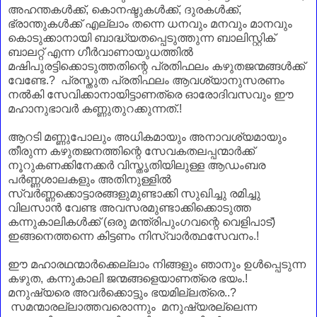
അഹന്തകൾക്ക്, കൊനഷ്ടുകൾക്ക്, ദുരകൾക്ക്,
ഭ്രാന്തുകൾക്ക് എല്ലാം തന്നെ ധനവും മനവും മാനവും
കൊടുക്കാനായി ബാദ്ധ്യതപ്പെടുത്തുന്ന ബാലിസ്റ്റിക്
ബാലറ്റ് എന്ന ഗീർവാണായുധത്തിൽ
മഷിപുരട്ടിക്കൊടുത്തതിന്റെ പ്രതിഫലം കഴുതജന്മങ്ങൾക്ക്
വേണ്ടേ.? പ്രസ്തുത പ്രതിഫലം ആവശ്യാനുസരണം
നൽകി സേവിക്കാനായിട്ടാണത്രെ ഓരോദിവസവും ഈ
മഹാനുഭാവർ കണ്ണുതുറക്കുന്നത്.!
ആറടി മണ്ണുപോലും അധികമായും അനാവശ്യമായും
തീരുന്ന കഴുതജനത്തിന്റെ സേവകതലപ്പന്മാർക്ക്
നൂറുകണക്കിനേക്കർ വിസ്തൃതിയിലുള്ള ആഡംബര
പർണ്ണശാലകളും അതിനുള്ളിൽ
സ്വർണ്ണക്കൊട്ടാരങ്ങളുമുണ്ടാക്കി സുഖിച്ചു രമിച്ചു
വിലസാൻ വേണ്ട അവസരമുണ്ടാക്കിക്കൊടുത്ത
കന്നുകാലികൾക്ക് (ഒരു മന്ത്രിപുംഗവന്റെ വെളിപാട്)
ഇങ്ങനെത്തന്നെ കിട്ടണം നിസ്വാർത്ഥസേവനം.!
ഈ മഹാരഥന്മാർക്കെല്ലാം നിങ്ങളും ഞാനും ഉൾപ്പെടുന്ന
കഴുത, കന്നുകാലി ജന്മങ്ങളെയാണത്രെ ഭയം.!
മനുഷ്യരെ അവർക്കൊട്ടും ഭയമില്ലത്രെ..?
സമന്മാരല്ലാത്തവരൊന്നും മനുഷ്യരല്ലെന്ന