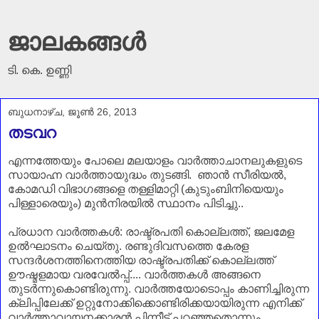
ജാലകങ്ങൾ
ടി. കെ. ഉണ്ണി
ബുധനാഴ്‌ച, ജൂൺ 26, 2013
തടവറ
എന്നത്തേയും പോലെ മലയാളം വാർത്താചാനലുകളുടെ
സായാഹ്ന വാർത്തായുദ്ധം തുടങ്ങി. ഞാൻ സീരിയൽ,
കോമഡി വിഭാഗങ്ങളെ തള്ളിമാറ്റി (കുടുംബിനിയെയും
പിള്ളാരെയും) മുൻനിരയിൽ സ്ഥാനം പിടിച്ചു..
പ്രധാന വാർത്തകൾ: രാഷ്ട്രപതി കൊല്ലത്ത്, ജലമേള
ഉൽഘാടനം ചെയ്തു. രണ്ടുദിവസത്തെ കേരള
സന്ദർശനത്തിനെത്തിയ രാഷ്ട്രപതിക്ക് കൊല്ലത്ത്
ഊഷ്മളമായ വരവേൽപ്പ്.... വാർത്തകൾ അങ്ങനെ
തുടർന്നുകൊണ്ടിരുന്നു. വാർത്തയോടൊപ്പം കാണിച്ചിരുന്ന
ക്ലിപ്പിലേക്ക് ഉറ്റുനോക്കിക്കൊണ്ടിരിക്കയായിരുന്ന എനിക്ക്
വാർത്താവായനക്കാരൻ പിന്നീട് പറഞ്ഞതൊന്നും