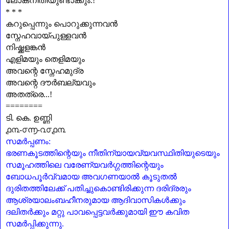
ലോകനീതിയുണ്ടാക്കും.!
* * *
കറുപ്പെന്നും പൊറുക്കുന്നവൻ
സ്നേഹവായ്പുള്ളവൻ
നിഷ്ക്കളങ്കൻ
എളിമയും തെളിമയും
അവന്റെ സ്നേഹമുദ്ര
അവന്റെ ദൗർബല്യവും
അതത്രെ...!
========
ടി. കെ. ഉണ്ണി
൧൩-൦൬-൨൦൧൩
സമർപ്പണം:
ഭരണകൂടത്തിന്റെയും നീതിന്യായവ്യവസ്ഥിതിയുടെയും
സമൂഹത്തിലെ വരേണ്യവർഗ്ഗത്തിന്റെയും
ബോധപൂർവ്വമായ അവഗണയാൽ കൂടുതൽ
ദുരിതത്തിലേക്ക് പതിച്ചുകൊണ്ടിരിക്കുന്ന ദരിദ്രരും
ആശ്രയാലംബഹീനരുമായ ആദിവാസികൾക്കും
ദലിതർക്കും മറ്റു പാവപ്പെട്ടവർക്കുമായി ഈ കവിത
സമർപ്പിക്കുന്നു.