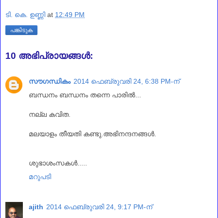
ടി. കെ. ഉണ്ണി
at
12:49 PM
പങ്കിടുക
10 അഭിപ്രായങ്ങൾ:
സൗഗന്ധികം
2014 ഫെബ്രുവരി 24, 6:38 PM-ന്
ബന്ധനം ബന്ധനം തന്നെ പാരിൽ...
നല്ല കവിത.
മലയാളം തീയതി കണ്ടു.അഭിനന്ദനങ്ങൾ.
ശുഭാശംസകൾ.....
മറുപടി
ajith
2014 ഫെബ്രുവരി 24, 9:17 PM-ന്