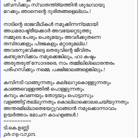
ശ്വസിക്കും സ്വാതന്ത്ര്യത്തിൻ ശുദ്ധവായു
മറക്കും ഞാനെന്റെ ദുരിതങ്ങളെല്ലാം.!
നാടിന്റെ രാജവീഥികൾ നമുക്കിന്നന്യമായി
അധമരാഷ്ട്രീയക്കാർ അവയേറ്റെടുത്തു
നമ്മുടെ പേരും പെരുമയും അവർക്കുതന്നെ
തമ്പ്രാക്കളും പ്രജകളും മറ്റാരുമല്ല.!
അവരനുഭവിക്കട്ടെ തെരുവിന്റെ ജീവിതം
കണ്ടുരസിക്കാം നമുക്കെങ്കിലും
,
ഹാ കഷ്ടം
അരുതരുത് സോദരരെ
,
നാം തമ്മിലില്ലൊരന്തരം
പരിഹസിക്കും നമ്മെ
,
പക്ഷിജാലങ്ങളെങ്കിലും.!
കമ്പിനടി വാങ്ങുന്നതും കല്ലേറുകൊള്ളുന്നതും
കാഞ്ഞവെള്ളത്തിൽ പൊള്ളുന്നതും
കമ്പും കവണയും തോട്ടയും പൊട്ടാസും
വളഞ്ഞിട്ട് തല്ലുന്നതും കൊല്ലാക്കൊലചെയ്യുന്നതും
അന്തരമില്ലാതെയേറ്റുവാങ്ങാൻ നമുക്കൊന്നാവാം
ഉയർത്താം മോചന കാഹളങ്ങൾ.!
==========
ടി.കെ.ഉണ്ണി
൧൪-൦൭-൨൦൧൩