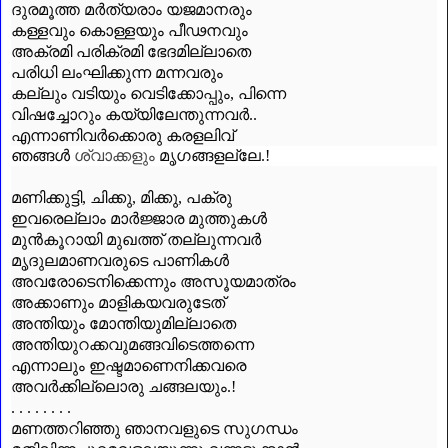
ദുരമൂത്ത മർത്യരാം യജമാനരും
കള്ളവും കൊള്ളയും പീഢനവും
അക്രമി പരിക്രമി ഭേദമില്ലാതെ
പരിധി ലംഘിക്കുന്ന മന്നവരും
കല്ലും വടിയും വെടിക്കോപ്പും
,
പിന്നെ
വിഷച്ചോറും കയ്യിലേന്തുന്നവർ..
എന്നാണിവർക്കൊരു കരളലിവ്
ഞങ്ങൾ
ശ്വാക്കളും
മൃഗങ്ങളല്ലേ.!
മണിക്കുട്ടി
,
ചിക്കു
,
മിക്കു
,
പക്രു
ഇവരെല്ലാം മാർജ്ജാര മുത്തുകൾ
മുൻകൂറായി മുഖത്ത് തല്ലുന്നവർ
മൃദുലമാണവരുടെ പാണികൾ
അവരോടെനിക്കെന്നും അസൂയമാത്രം
അക്കാണും മാളികയവരുടേത്
അന്തിയും മോന്തിയുമില്ലാതെ
അന്തിയുറക്കവുമങ്ങവിടെത്തന്നെ
എന്നാലും ഇഷ്ടമാണെനിക്കവരെ
അവർക്കില്ലൊരു ചങ്ങലയും.!
. . . . . . . .
മണത്തറിഞ്ഞു ഞാനവളുടെ സുഗന്ധം