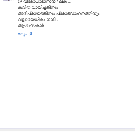
@ വിരോധാഭാസന്‍ / ലക് ...
കവിത വായിച്ചതിനും
അഭിപ്രായത്തിനും പ്രോത്സാഹനത്തിനും
വളരെയധികം നന്ദി..
ആശംസകള്‍
മറുപടി