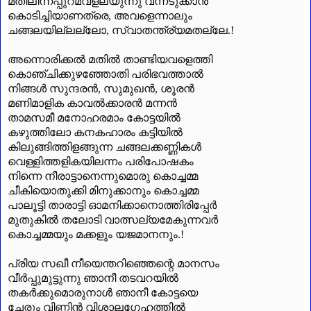
മതിലിന്നപ്പുറമവളലയുന്നു വന്നടുക്കാൻ
കൊടിച്ചിയാണത്രെ
,
അവളെന്നാലും
ചങ്ങലയില്ലല്ലോ
,
സ്വാതന്ത്ര്യമതല്ലേ.!
അന്നൊരിക്കൽ മതിൽ താണ്ടിയവളെത്തി
കൊഞ്ചിക്കുഴഞ്ഞോതി പരിഭവത്താൽ
നിങ്ങൾ സുന്ദരൻ
,
സുമുഖൻ
,
ശൂരൻ
മണിമാളിക കാവൽക്കാരൻ മന്നൻ
താമസമീ മനോഹരമാം കോട്ടയിൽ
കഴുത്തിലോ കനകഹാരം കട്ടിയിൽ
കിലുങ്ങിത്തിളങ്ങുന്ന ചങ്ങലക്കണ്ണികൾ
വെള്ളിത്തളികയിലന്നം പരിപോഷകം
നിന്നെ നീരാട്ടാനെന്നുമൊരു കൊച്ചമ്മ
ചീകിയൊതുക്കി മിനുക്കാനും കൊച്ചമ്മ
പാലൂട്ടി താരാട്ടി ഓമനിക്കാനൊത്തിരിപ്പേർ
മുതുകിൽ തലോടി വാത്സല്യമേകുന്നവർ
കൊച്ചമ്മയും മക്കളും യജമാനനും.!
പ്രിയ സഖീ നീയെന്തറിഞ്ഞെന്റെ മാനസം
വീർപ്പുമുട്ടുന്നു ഞാനീ തടവറയിൽ
തകർക്കുമൊരുനാൾ ഞാനീ കോട്ടയെ
ചേരും വിണ്ണിൻ വിശാലഗേഹത്തിൽ