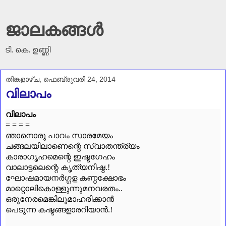
ജാലകങ്ങൾ
ടി. കെ. ഉണ്ണി
തിങ്കളാഴ്‌ച, ഫെബ്രുവരി 24, 2014
വിലാപം
വിലാപം
= = = =
ഞാനൊരു പാവം സാരമേയം
ചങ്ങലയിലാണെന്റെ സ്വാതന്ത്ര്യം
കാരാഗൃഹമെന്റെ ഇഷ്ടഗേഹം
വാലാട്ടലെന്റെ കൃത്യനിഷ്ഠ.!
ഘോഷമായനർഗ്ഗള കണ്ഠക്ഷോഭം
മാറ്റൊലികൊള്ളുന്നുമനവരതം..
ഒരുനേരമെങ്കിലുമാഹരിക്കാൻ
പെടുന്ന കഷ്ടങ്ങളാരറിയാൻ.!