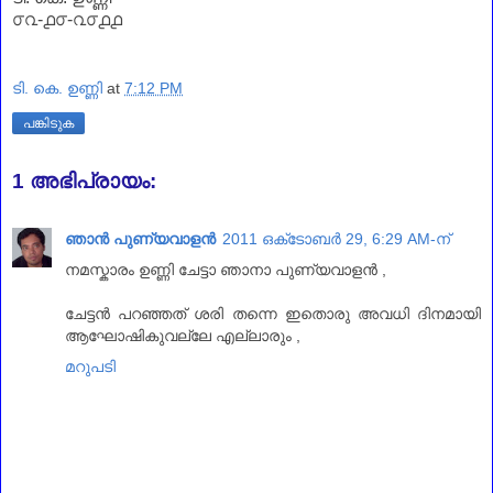
൦൨-൧൦-൨൦൧൧
ടി. കെ. ഉണ്ണി
at
7:12 PM
പങ്കിടുക
1 അഭിപ്രായം:
ഞാന്‍ പുണ്യവാളന്‍
2011 ഒക്‌ടോബർ 29, 6:29 AM-ന്
നമസ്കാരം ഉണ്ണി ചേട്ടാ ഞാനാ പുണ്യവാളന്‍ ,
ചേട്ടന്‍ പറഞ്ഞത് ശരി തന്നെ ഇതൊരു അവധി ദിനമായി
ആഘോഷികുവല്ലേ എല്ലാരും ,
മറുപടി