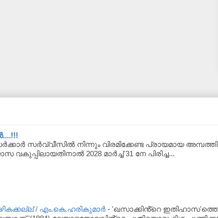
..!!!
്കാർ സർവ്വീസിൽ നിന്നും വിരമിക്കേണ്ട പ്രായമായ അമ്പത്തിയാ
യാസ വകുപ്പിലായതിനാൽ 2028 മാർച്ച് 31 നേ പിരിച്ച...
ക്കല്ല് / എം.കെ.ഹരികുമാർ
-
'ഖസാക്കിൻ്റെ ഇതിഹാസ'ത്തെപ