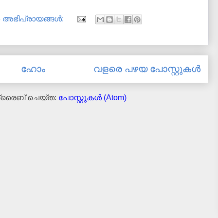
3 അഭിപ്രായങ്ങൾ:
ഹോം
വളരെ പഴയ പോസ്റ്റുകള്‍
ക്രൈബ് ചെയ്ത:
പോസ്റ്റുകള്‍ (Atom)