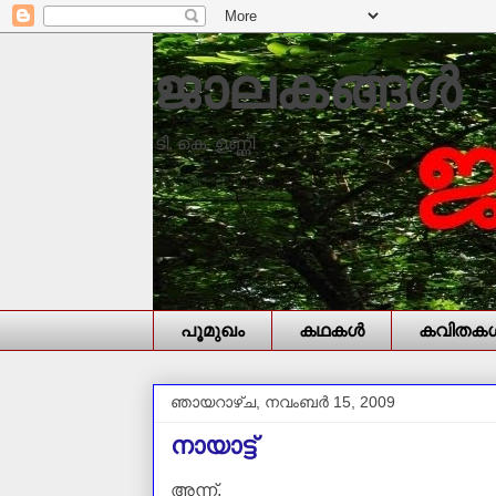
ജാലകങ്ങൾ
ടി. കെ. ഉണ്ണി
പൂമുഖം
കഥകള്‍
കവിതകള്
ഞായറാഴ്‌ച, നവംബർ 15, 2009
നായാട്ട്‌
അന്ന്,