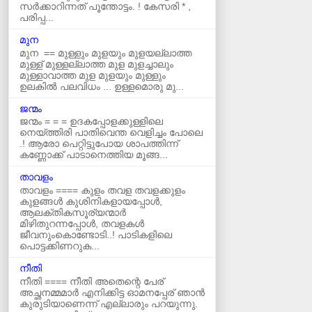
സർക്കാറിന്നത്‌ പൂന്തോട്ടം. ! കേസരി * ,
പരിപ്പ...
മുന
മുന == മുള്ളും മുളയും മുളയല്ലാത്ത
മുള്ള് മുള്ളല്ലാത്ത മുള മുളച്ചാലും
മുള്ളാവാത്ത മുള മുളയും മുള്ളും
ഉലകില്‍ പലവിധം ... ഉള്ളമൊരു മു...
ജന്മം
ജന്മം = = = ഉദകപ്പോളക്കുള്ളിലെ
നെയ്ത്തിരി പാതിവെന്ത വെളിച്ചം പോലെ
.! ആരോ പെറ്റിട്ടുപോയ ശാപത്തിന്ന്
കണ്ണോക്ക് പാടാനെത്തിയ മൂങ്ങ...
താവളം
താവളം ==== കുളം തവള തവളക്കുളം
കുളങ്ങൾ കുശിനികളായപ്പോൾ,
ആലക്തികസൂര്യന്മാർ
മിഴിതുറന്നപ്പോൾ, തവളകൾ
ജീവനുംകൊണ്ടോടി..! പാടികളിലെ
പൊട്ടക്കിണറുക...
നീതി
നീതി ==== നീതി അതെന്റെ പേര്
അച്ഛനമ്മമാർ എനിക്കിട്ട ഓമനപ്പേര് ഞാന്‍
കുരുടിയാണെന്ന് എല്ലാരും പറയുന്നു.