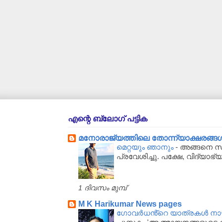
എന്റെ ബ്ലോഗ് പട്ടിക
മനോരാജ്യത്തിലെ തോന്ന്യാക്ഷരങ്ങള്‍..
മെറ്റയും ഞാനും
-
അങ്ങനെ സർക
പ്രവേശിച്ചു. പക്ഷേ, വിദ്യാഭ്
1 ദിവസം മുമ്പ്
M K Harikumar News pages
ഗോവർധൻ്റെ യാത്രകൾ നാഴിക