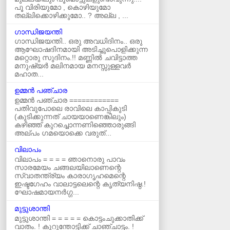
പൂ വിരിയുമോ , കൊഴിയുമോ
തല്ലിക്കൊഴിക്കുമോ.. ? അല്ല , ...
ഗാന്ധിജയന്തി
ഗാന്ധിജയന്തി.. ഒരു അവധിദിനം.. ഒരു
ആഘോഷദിനമായി അടിച്ചുപൊളിക്കുന്ന
മറ്റൊരു സുദിനം.!! മണ്ണിൽ ചവിട്ടാത്ത
മനുഷ്യർ മലിനമായ മനസ്സുള്ളവർ
മഹാത...
ഉമ്മന്‍ പഞ്ചാര
ഉമ്മൻ പഞ്ചാര ============
പതിവുപോലെ രാവിലെ കാപ്പികുടി
(കുടിക്കുന്നത് ചായയാണെങ്കിലും)
കഴിഞ്ഞ് കുറച്ചൊന്നണിഞ്ഞൊരുങ്ങി
അല്പം ഗമയൊക്കെ വരുത്...
വിലാപം
വിലാപം = = = = ഞാനൊരു പാവം
സാരമേയം ചങ്ങലയിലാണെന്റെ
സ്വാതന്ത്ര്യം കാരാഗൃഹമെന്റെ
ഇഷ്ടഗേഹം വാലാട്ടലെന്റെ കൃത്യനിഷ്ഠ.!
ഘോഷമായനർഗ്ഗ...
മുട്ടുശാന്തി
മുട്ടുശാന്തി = = = = = കൊട്ടംചുക്കാതിക്ക്‌
വാതം. ! കുറുന്തോട്ടിക്ക്‌ ചാഞ്ചാട്ടം. !