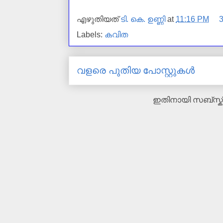
എഴുതിയത്
ടി. കെ. ഉണ്ണി
at
11:16 PM
Labels:
കവിത
വളരെ പുതിയ പോസ്റ്റുകള്‍
ഇതിനായി സബ്‌സ്