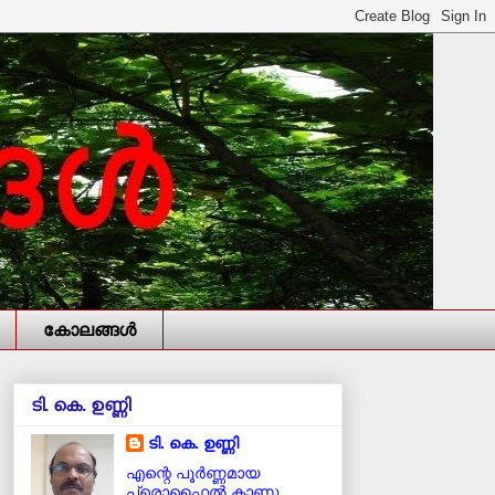
കോലങ്ങള്‍
ടി. കെ. ഉണ്ണി
ടി. കെ. ഉണ്ണി
എന്റെ പൂര്‍ണ്ണമായ
പ്രൊഫൈൽ കാണൂ