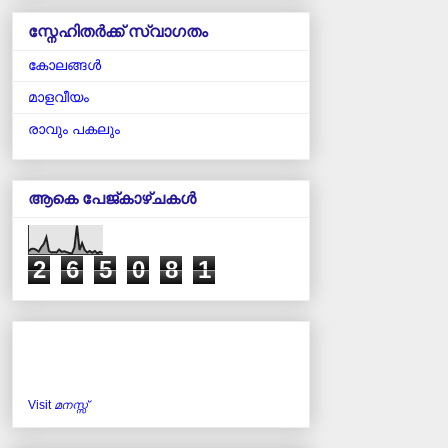
സ്നേഹിതർക്ക് സ്വാഗതം
കോലങ്ങള്‍
മാളവീയം
രാവും പകലും
ആകെ പേജ്‌കാഴ്‌ചകള്‍
2
6
5
0
8
1
Visit
മനസ്സ്