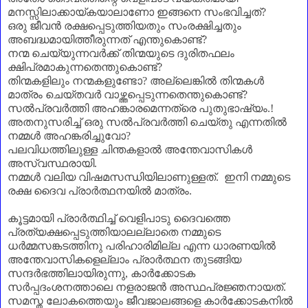
മനസ്സിലാക്കായ്കയാലാണോ ഇങ്ങനെ സംഭവിച്ചത്
?
ഒരു ജീവൻ രക്ഷപ്പെടുത്തിയതും സംരക്ഷിച്ചതും
അബദ്ധമായിത്തീരുന്നത് എന്തുകൊണ്ട്
?
നന്മ ചെയ്യുന്നവർക്ക് തിന്മയുടെ ദുരിതഫലം
ക്ഷിപ്രമാകുന്നതെന്തുകൊണ്ട്
?
തിന്മകളിലും നന്മകളുണ്ടോ
?
അല്ലെങ്കിൽ തിന്മകൾ
മാത്രം ചെയ്തവർ വാഴ്ത്തപ്പെടുന്നതെന്തുകൊണ്ട്
?
സൽപ്രവർത്തി അഹങ്കാരമെന്നത്രെ പുതുഭാഷ്യം.!
അതനുസരിച്ച് ഒരു സൽപ്രവർത്തി ചെയ്തു എന്നതിൽ
നമ്മൾ അഹങ്കരിച്ചുവോ
?
പലവിധത്തിലുള്ള ചിന്തകളാൽ അന്തേവാസികൾ
അസ്വസ്ഥരായി.
നമ്മൾ വലിയ വിഷമസന്ധിയിലാണുള്ളത്. ഇനി നമ്മുടെ
രക്ഷ ദൈവ പ്രാർത്ഥനയിൽ മാത്രം.
കൂട്ടമായി പ്രാർത്ഥിച്ച് വെളിപാടു ദൈവത്തെ
പ്രത്യക്ഷപ്പെടുത്തിയാലല്ലാതെ നമ്മുടെ
ധർമ്മസങ്കടത്തിനു പരിഹാരിമില്ല എന്ന ധാരണയിൽ
അന്തേവാസികളെല്ലാം പ്രാർത്ഥന തുടങ്ങിയ
സന്ദർഭത്തിലായിരുന്നു
,
കാർക്കോടക
സർപ്പദംശനത്താലെ നളരാജൻ അസ്ഥപ്രജ്ഞനായത്.
സമസ്ത ലോകത്തെയും ജീവജാലങ്ങളെ കാർക്കോടകനിൽ