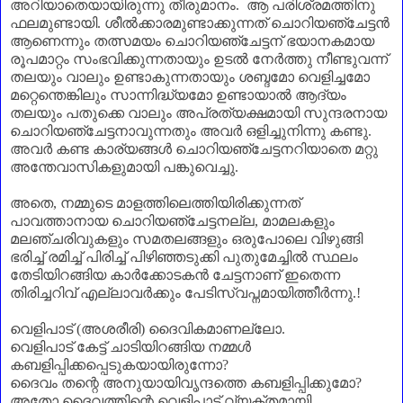
അറിയാതെയായിരുന്നു തീരുമാനം. ആ പരിശ്രമത്തിനു
ഫലമുണ്ടായി. ശീൽക്കാരമുണ്ടാക്കുന്നത് ചൊറിയഞ്ചേട്ടൻ
ആണെന്നും തത്സമയം ചൊറിയഞ്ചേട്ടന്‌ ഭയാനകമായ
രൂപമാറ്റം സംഭവിക്കുന്നതായും ഉടൽ നേർത്തു നീണ്ടുവന്ന്
തലയും വാലും ഉണ്ടാകുന്നതായും ശബ്ദമോ വെളിച്ചമോ
മറ്റെന്തെങ്കിലും സാന്നിദ്ധ്യമോ ഉണ്ടായാൽ ആദ്യം
തലയും പതുക്കെ വാലും അപ്രത്യക്ഷമായി സുന്ദരനായ
ചൊറിയഞ്ചേട്ടനാവുന്നതും അവർ ഒളിച്ചുനിന്നു കണ്ടു.
അവർ കണ്ട കാര്യങ്ങൾ ചൊറിയഞ്ചേട്ടനറിയാതെ മറ്റു
അന്തേവാസികളുമായി പങ്കുവെച്ചു.
അതെ
,
നമ്മുടെ മാളത്തിലെത്തിയിരിക്കുന്നത്
പാവത്താനായ ചൊറിയഞ്ചേട്ടനല്ല
,
മാമലകളും
മലഞ്ചരിവുകളും സമതലങ്ങളും ഒരുപോലെ വിഴുങ്ങി
ഭരിച്ച് രമിച്ച് പിരിച്ച് പിഴിഞ്ഞടുക്കി പുതുമേച്ചിൽ സ്ഥലം
തേടിയിറങ്ങിയ കാർക്കോടകൻ ചേട്ടനാണ്‌ ഇതെന്ന
തിരിച്ചറിവ് എല്ലാവർക്കും പേടിസ്വപ്നമായിത്തീർന്നു.!
വെളിപാട് (അശരീരി) ദൈവികമാണല്ലോ.
വെളിപാട് കേട്ട് ചാടിയിറങ്ങിയ നമ്മൾ
കബളിപ്പിക്കപ്പെടുകയായിരുന്നോ
?
ദൈവം തന്റെ അനുയായിവൃന്ദത്തെ കബളിപ്പിക്കുമോ
?
അതോ ദൈവത്തിന്റെ വെളിപാട് വ്യക്തമായി