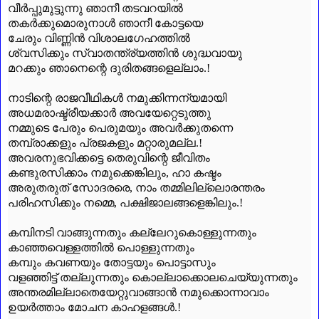
വീർപ്പുമുട്ടുന്നു ഞാനീ തടവറയിൽ
തകർക്കുമൊരുനാൾ ഞാനീ കോട്ടയെ
ചേരും വിണ്ണിൻ വിശാലഗേഹത്തിൽ
ശ്വസിക്കും സ്വാതന്ത്ര്യത്തിൻ ശുദ്ധവായു
മറക്കും ഞാനെന്റെ ദുരിതങ്ങളെല്ലാം.!
നാടിന്റെ രാജവീഥികൾ നമുക്കിന്നന്യമായി
അധമരാഷ്ട്രീയക്കാർ അവയേറ്റെടുത്തു
നമ്മുടെ പേരും പെരുമയും അവർക്കുതന്നെ
തമ്പ്രാക്കളും പ്രജകളും മറ്റാരുമല്ല.!
അവരനുഭവിക്കട്ടെ തെരുവിന്റെ ജീവിതം
കണ്ടുരസിക്കാം നമുക്കെങ്കിലും
,
ഹാ കഷ്ടം
അരുതരുത് സോദരരെ
,
നാം തമ്മിലില്ലൊരന്തരം
പരിഹസിക്കും നമ്മെ
,
പക്ഷിജാലങ്ങളെങ്കിലും.!
കമ്പിനടി വാങ്ങുന്നതും കല്ലേറുകൊള്ളുന്നതും
കാഞ്ഞവെള്ളത്തിൽ പൊള്ളുന്നതും
കമ്പും കവണയും തോട്ടയും പൊട്ടാസും
വളഞ്ഞിട്ട് തല്ലുന്നതും കൊല്ലാക്കൊലചെയ്യുന്നതും
അന്തരമില്ലാതെയേറ്റുവാങ്ങാൻ നമുക്കൊന്നാവാം
ഉയർത്താം മോചന കാഹളങ്ങൾ.!