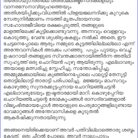
ത്രേതായുഗത്തിലെ ശ്രീരാമലക്ഷ്മണാദികളെയും
വാനരസേനാവ്യൂഹത്തെയും
അതിശയിപ്പിക്കുംവിധത്തിൽ പ്രളയജലനദിക്കു കുറുകെ
സേതുനിർമ്മാണം നടത്തി മൃതപ്രായനായ
സഹോദരജീവിയെ രക്ഷപ്പെടുത്തി
,
തങ്ങളുടെ
മാളത്തിലേക്ക് കൂട്ടിക്കൊണ്ടുവന്നു. അന്നവും വെള്ളവും
കൊടുത്തു
,
വേണ്ട ശുശ്രൂഷകളും നൽകി. അതെ
,
ഈ
ചേട്ടനെപ്പോലെ ആരും നമ്മുടെ കൂട്ടത്തിലില്ലല്ലോ എന്ന്
അന്തേവാസികൾ അടക്കം പറഞ്ഞു. പപ്പും പൂടയും വെച്ച്
ഉഷാറായി തങ്ങളുടെ സ്വന്തക്കാരനായിത്തീർന്ന അതിഥി
സുഹൃത്ത് ഒരു ചൊറിയൻ പുഴു ആയിരുന്നു. എല്ലാവരും
അയാളെ മത്സരിച്ചു സ്നേഹിച്ചു
,
സന്തോഷിപ്പിച്ചു.
അമ്മൂമ്മക്കഥയിലെ കുഞ്ഞിനെപ്പോലെ പാലൂട്ടി തേനൂട്ടി
തൊട്ടിലിലാട്ടി താരാട്ടി പരിപാലിച്ചു. മജ്ജയും മാംസവും
കൊഴുത്തു സുന്ദരക്കുട്ടപ്പനായ ചൊറിയഞ്ചേട്ടൻ
എല്ലാവരുടേയും ഇഷ്ടതാരമായി മാറി. കൊഴുപ്പേറിയ
ചൊറിയഞ്ചേട്ടന്റെ രോമകൂപങ്ങൾ രാസദ്രവങ്ങളാൽ
വിജൃംഭിതമായപ്പോൾ അയാളുടെ പെരുമാറ്റങ്ങളിലുണ്ടായ
ഭാവമാറ്റങ്ങൾ അന്തേവാസികളെ കൂടുതൽ
ആകർഷിക്കുന്നതായിരുന്നു.
അങ്ങനെയിരിക്കെയാണ്‌ അവർ പതിവില്ലാത്തൊരു ശബ്ദം
കേട്ടത്. ഒരു ചീറ്റൽ പോലെ. അവർ നാലുപാടും