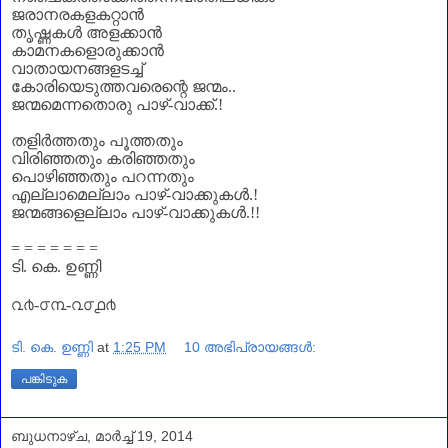
ജരാനരകളകറ്റാൻ
തൃഷ്ണകൾ അളക്കാൻ
കാമനകളൊരുക്കാൻ
വാതായനങ്ങളടച്ച്
കോരിയെടുത്തവരെന്റെ ജന്മം..
ജന്മമെന്നതൊരു പാഴ്-വാക്ക്.!
തളിർത്തതും പൂത്തതും
വിരിഞ്ഞതും കരിഞ്ഞതും
പൊഴിഞ്ഞതും പറന്നതും
എല്ലാമെല്ലാം പാഴ്-വാക്കുകൾ.!
ജന്മങ്ങളെല്ലാം പാഴ്-വാക്കുകൾ.!!
= = = = = = =
ടി. കെ. ഉണ്ണി
൨൪-൦൩-൨൦൧൪
ടി. കെ. ഉണ്ണി
at
1:25 PM
10 അഭിപ്രായങ്ങൾ:
പങ്കിടുക
ബുധനാഴ്‌ച, മാർച്ച് 19, 2014