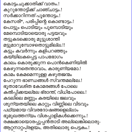
കൊട്ടംചുക്കാതിക്ക്‌ വാതം.
!
കുറുന്തോട്ടിക്ക്‌ ചാഞ്ചാട്ടം.
!
സർക്കാറിന്നത്‌ പൂന്തോട്ടം.
!
കേസരി
*
,
പരിപ്പിന്റെ കൊണ്ടാട്ടം.
!
പൊട്ടും പൊടിയും പൂമ്പൊടിയും
മേമ്പൊടിയായൊരു പട്ടയവും
തട്ടുകടക്കൊരു മുട്ടുശാന്തി
മട്ടുമാറുമ്പോഴതൊട്ടുമില്ല.
!!
കട്ടും കവർന്നും കളിപറഞ്ഞും
കയ്യിലകപ്പെട്ട പാപഭോഗം
കാലം കൊരുക്കുന്ന പൊൻകെണിയിൽ
കേഴുന്നതെന്താവാം
,
കാരുണ്യമോ.!
കാമം കേമമെന്നുള്ള കഴുതജന്മം
പേറുന്ന ഭാണ്ഡങ്ങൾ സ്വന്തമല്ലേ.!
ഭൂതാവേശിത കോമരങ്ങൾ പോലെ
കൽപ്പിക്കയല്ലേ ഭ്രാന്ത്‌
,
വിധിപോലെ.!
കടലിലെ മണ്ണും കരയിലെ ജലവും
ശൂന്യതയിലെ കാറ്റും വിണ്ണിലെ വിടവും
പഥ്യമായ വിവരദോഷങ്ങളെല്ലാം
ഭൂമുഖത്തന്യം വിശപ്പാളികൾക്കെന്നും.!
രക്ഷക്കായൊരപ്പൂപ്പൻതാടി അല്ലെങ്കിലൊരു-
ആറ്റനാറ്റപ്രളയം
,
അതിലൊരു പെട്ടകം.!