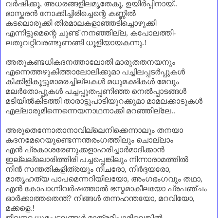
വർഷിക്കൂ
,
അധരങ്ങളിലമൃതേകൂ
,
ഉയിർപ്പിനായ്..
ഭാസ്കരൻ നോക്കിച്ചിരിച്ചെന്റെ കണ്ണിൽ
കടലൊരുക്കി തിരമാലകളാഞ്ഞടിച്ചൊഴുക്കി
എന്നിട്ടുമെന്റെ ചുണ്ട് നനഞ്ഞില്ല
,
കപോലത്തി-
ലതുവറ്റിവരണ്ടുണങ്ങി ധൂളിയായകന്നു.!
അതുകണ്ടധികദനത്താലോതി മാരുതതനയനും
എന്നെത്തഴുകിത്താലോലിക്കുമാ പച്ചിലപ്പടർപ്പുകൾ
കിക്കിളികൂട്ടുമാമരച്ചില്ലകൾ മധുമക്ഷികൾ മേവും
മലർതോപ്പുകൾ പച്ചപ്പുതപ്പണിഞ്ഞ നെൽപ്പാടങ്ങൾ
മടിയിൽകിടത്തി താരാട്ടുപാടിയുറക്കുമാ മാമലക്കാടുകൾ
എല്ലാരുമിന്നെന്നെയനാഥനാക്കി മറഞ്ഞില്ലേ..
അരുതെന്നോതാനാവില്ലെനിക്കെന്നാലും തനയാ
കദനമേറെയുണ്ടെന്നന്തരംഗത്തിലും ചൊല്ലാം
എൻ പ്രകാശരേണുക്കളാഹരിച്ചാർമാദിക്കാൻ
ഇല്ലല്ലൊരിത്തിരി പച്ചപ്പെങ്കിലും നിന്നാരാമത്തിൽ
നിൻ സന്തതികളിത്രയും നീചരോ
,
നിർദ്ദയരോ
,
മാതൃഹത്യ പാപമെന്നറിയീലയോ
,
അംഗഭംഗവും തഥാ
,
എൻ കോപാഗ്നിവർഷത്താൽ ഭസ്മമാകീലയോ പ്രപഞ്ചം
ഓർക്കാത്തതെന്ത്
?
നിങ്ങൾ തന്നഹന്തയോ
,
മറവിയോ
,
മക്കളെ.!
ജീവനറ്റ ധൂമപടലങ്ങൾ മാത്രമീപ്പാരിലെങ്കിൽ
,