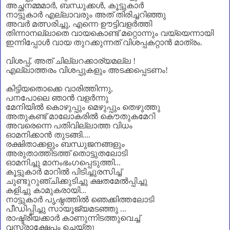
അച്ഛനമ്മമാർ, ബന്ധുക്കൾ, കൂട്ടുകാർ
നാട്ടുകാർ എല്ലാവരും അത് തിരിച്ചറിഞ്ഞു
അവർ മത്സരിച്ചു, എന്നെ ഊട്ടിവളര്‍ത്തി
തിന്നാനല്ലാതെ വായകൊണ്ട് മറ്റൊന്നും വയ്യെന്നായി
ഇന്നിപ്പോൾ വായ തുറക്കുന്നത് വിശപ്പകറ്റാൻ മാത്രം.
വിശപ്പ്‌, അത് ചില്ലറക്കാര്യമല്ല !
എല്ലാത്തരം വിശപ്പുകളും അടക്കപ്പെടണം!
കിട്ടിയതൊക്കെ വാരിത്തിന്നു,
പനപോലെ ഞാൻ വളര്‍ന്നു
മേനിയിൽ കൊഴുപ്പും മെഴുപ്പും തെഴുത്തു
അതുകണ്ട് മാലോകരിൽ കൌതുകമേറി
അവരെന്നെ പതിവില്ലാത്ത വിധം
ഓമനിക്കാന്‍ തുടങ്ങി....
രക്ഷിതാക്കളും ബന്ധുജനങ്ങളും
അരുതാത്തിടത്ത് തൊട്ടുതലോടി
ഓമനിച്ചു മാനംഭംഗപ്പെടുത്തി...
കൂട്ടുകാർ മാറിൽ പിടിച്ചുരസിച്ച്
ചുണ്ടുറുഞ്ചിക്കുടിച്ചു ക്ഷതമേല്‍പ്പിച്ചു
കളിച്ചു കാമുകരായി...
നാട്ടുകാർ പൃഷ്ഠത്തിൽ ഞെക്കിത്തലോടി
പീഡിപ്പിച്ചു സായൂജ്യമടഞ്ഞു ...
രാഷ്ട്രീയക്കാർ കാണുന്നിടത്തുവെച്ച്
വസ്ത്രാക്ഷേപം ചെയ്തു