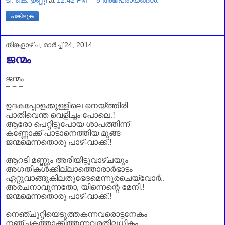
ടി. കെ. ഉണ്ണി
at
12:42 PM
5 അഭിപ്രായങ്ങൾ:
പങ്കിടുക
തിങ്കളാഴ്‌ച, മാർച്ച് 24, 2014
ജന്മം
ജന്മം
= = =
ഉദകപ്പോളക്കുള്ളിലെ നെയ്ത്തിരി
പാതിവെന്ത വെളിച്ചം പോലെ
.!
ആരോ പെറ്റിട്ടുപോയ ശാപത്തിന്ന്
കണ്ണോക്ക് പാടാനെത്തിയ മൂങ്ങ
ജന്മമെന്നതൊരു പാഴ്-വാക്ക്.!
ആറടി മണ്ണും അരിയിട്ടുവാഴ്ചയും
അഗതികൾക്കില്ലാത്തൊരാർഭാടം
ഏറ്റുവാങ്ങുകിലതുഭേദമെന്നുരചെയ്‌വോർ..
അരചനാവുന്നതോ
,
യിന്നെന്റെ മേനി.!
ജന്മമെന്നതൊരു പാഴ്-വാക്ക്.!
നെഞ്ചൂറ്റിയെടുത്തകന്നവരൊട്ടനേകം
നഞ്ചകത്താക്കിത്തന്നവരതിലധികം