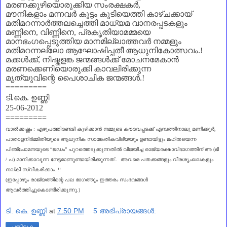
മരണക്കുഴിയൊരുക്കിയ സംരക്ഷകർ
,
മൗനികളാം മന്നവർ കൂട്ടം കൂടിയെത്തി കാഴ്ചക്കായ്
മതിമറന്നാർത്തലച്ചെത്തി മാധ്യമ വാനരപ്പടകളും
മണ്ണിനെ
,
വിണ്ണിനെ
,
പ്രകൃതിയാമമ്മയെ
മാനഭംഗപ്പെടുത്തിയ മാനമില്ലാത്തവർ നമ്മളും
മതിമറന്നല്ലോ ആഘോഷിപ്പതീ ആധുനികോത്സവം.!
മക്കൾക്ക്
,
നിഷ്കളങ്ക ജന്മങ്ങൾക്ക് മോചനമേകാൻ
മരണക്കെണിയൊരുക്കി കാവലിരിക്കുന്ന
മൃത്യുവിന്റെ പൈശാചിക ജന്മങ്ങൾ.!
=========
ടി.കെ. ഉണ്ണി
25-06-2012
=========
വാല്‍ക്കഷ്ണം :
എഴുപത്തിരണ്ടടി കുഴിക്കാൻ നമ്മുടെ കൗരവപ്പടക്ക്
എമ്പത്തിനാലു മണിക്കൂർ
,
പാതാളനിർമ്മിതിയുടെ ആധുനിക
സാങ്കേതികവിദ്യയും ഉണ്ടായിട്ടും മഹിതയെന്ന
പിഞ്ചോമനയുടെ
“
ജഡം
”
പുറത്തെടുക്കുന്നതിൽ വിജയിച്ച രാജ്യരക്ഷാവിഭാഗത്തിന്‌
അ (ഭി
/ പ) മാനിക്കാവുന്ന നേട്ടമാണുണ്ടായിരിക്കുന്നത്..
അവരെ പതക്കങ്ങളും വീരശൃംഖലകളും
നല്കി സ്വീകരിക്കാം..!!
(ഇപ്പോഴും
രാജ്യത്തിന്റെ പല ഭാഗത്തും ഇത്തരം സംഭവങ്ങൾ
ആവർത്തിച്ചുകൊണ്ടിരിക്കുന്നു.)
ടി. കെ. ഉണ്ണി
at
7:50 PM
5 അഭിപ്രായങ്ങൾ:
പങ്കിടുക