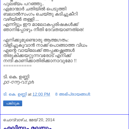
പുലഭ്യം പറഞ്ഞു..
ഏമാന്മാർ ചതിയിൽ പെടുത്തി
ബലാല്‍സംഗം ചെയ്തു കടിച്ചുകീറി
വഴിയിൽ തള്ളി ...
എന്നിട്ടും ഈ മാലോകപ്പരിഷകള്‍ക്ക്
ഞാനിപ്പോഴും നീതി ദേവതയാണത്രെ!
എനിക്കുമുണ്ടൊരു ആത്മഗതം:
വിളിച്ചുകൂവാന്‍ നാക്ക് പൊങ്ങാത്ത വിധം
എന്റെ വായിലേക്ക് അപ്പക്കഷ്ണങ്ങൾ
തിരുകിക്കയറ്റുന്നവരോട് എനിക്ക്
നന്ദി കാണിക്കാതിരിക്കാനാവുമോ !!
===========
ടി. കെ. ഉണ്ണി
൧൦-൦൬-൨൦൧൪
ടി. കെ. ഉണ്ണി
at
12:00 PM
8 അഭിപ്രായങ്ങൾ:
പങ്കിടുക
ചൊവ്വാഴ്ച, മേയ് 20, 2014
എലിയും മലയും