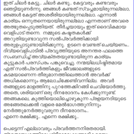
ഇത് ചിലർ കേട്ടു.. ചിലർ കണ്ടു.. കേട്ടവരും കണ്ടവരും
ഞെട്ടിയുണർന്നു. ഞങ്ങൾ കണ്ടത് സ്വപ്നമായിരുന്നല്ലോ
,
ഞങ്ങൾ കേട്ടത് അശരീരിയായിരുന്നല്ലോ. എന്നാൽ
കാര്യം ഒന്നുതന്നെയായിരുന്നല്ലോ എന്നതാണ്‌ അവരെ
അത്ഭുതപ്പെടുത്തിയത്. തീർച്ചയായും ഇത് ദൈവികമായ
വെളിപാട് തന്നെ. നമ്മുടെ കഷ്ടതകൾക്ക്
അറുതിയുണ്ടാവുന്ന സൽപ്രവർത്തിക്കായി
അരുളപ്പാടുണ്ടായിരിക്കുന്നു. ഉടനെ വേണ്ടത് ചെയ്യണം..
ദിവ്യവെളിപാടിൽ പ്രവൃത്തിയുടെ അനന്തര ഫലത്തെ
സംബന്ധിച്ച് അവ്യക്തതയുണ്ടായിരുന്ന കാര്യം
കൂട്ടുകാർ പരസ്പരം പങ്കുവെച്ചു. നന്മയിലധിഷ്ഠിതമായ
ഏത് സൽപ്രവർത്തികളും ജീവജാലങ്ങളുടെ
കടമയാണെന്ന തീരുമാനത്തിലെത്താൻ അവർക്ക്
അധികമൊന്നും ആലോചിക്കേണ്ടിവന്നില്ല. അവർ
തങ്ങളുടെ മാളത്തിനു പുറത്തേക്കിറങ്ങി ചെവിയോർത്തു.
അതെ
,
ശരിയാണ്‌ ഒരു ദീനരോദനം കേൾക്കുന്നുണ്ട്.
അങ്ങകലെ
,
കുത്തിയൊലിച്ചൊഴുകുന്ന പ്രളയനദിയുടെ
അങ്ങേതലക്കൽ വളരെ മേൽഭാഗത്തുനിന്നും
നേർത്തുനേർത്തുവരുന്ന ദീനരോദനം..
എന്നെ രക്ഷിക്കൂ.. എന്നെ രക്ഷിക്കൂ..
പെട്ടെന്ന് എല്ലാവരും പ്രവർത്തനനിരതരായി.