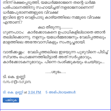
നിന്ന് രക്ഷപ്പെടുത്തി
,
യമധർമ്മരാജനെ തന്റെ ധർമ്മ
പരിപാലനത്തിനു സഹായിച്ചത് നളരാജനാണെന്ന്
ധർമ്മപുരാണങ്ങളുടെ വിവക്ഷ!
ഇവിടെ ഈ വെളിപാടു കാര്യത്തിലെ നമ്മുടെ വിവക്ഷ
എന്താണ്‌.
?
കഥ തീരുന്നു............
ഗുണപാഠം: കാർക്കോടകനെ ഉപാധികളില്ലാതെ ഞാൻ
തല്ലിക്കൊന്നു. നളനും യമധർമ്മരാജനും വേലിപ്പത്തലും
മാളത്തിലെ അന്തേവാസികളും സംതൃപ്തരായി.
വാൽക്കഷ്ണം: വേലിപ്പത്തലിലെ ഇഴയുന്ന പുഴുവിനെ പിടിച്ച്
സ്വന്തം പൊക്കണത്തിലിട്ടാൽ അത് സർപ്പമാവും
,
കാർക്കോടകനുമാവും. പിന്നെ ദംശിക്കുകയും ചെയ്യും...
…
..
ശുഭം
…
.
ടി. കെ. ഉണ്ണി
൨൩-൦൫-൨൦൧൩
ടി. കെ. ഉണ്ണി
at
3:04 PM
5 അഭിപ്രായങ്ങൾ:
പങ്കിടുക