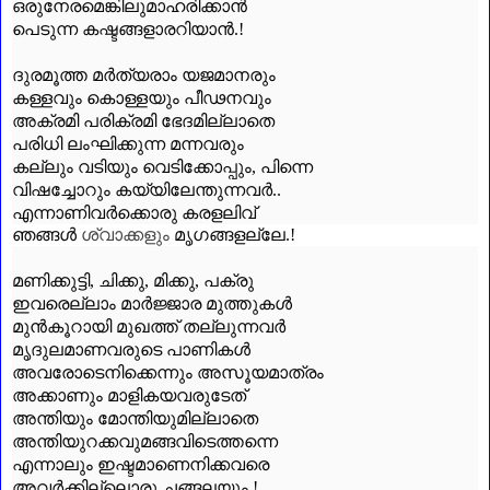
ഒരുനേരമെങ്കിലുമാഹരിക്കാൻ
പെടുന്ന കഷ്ടങ്ങളാരറിയാൻ.!
ദുരമൂത്ത മർത്യരാം യജമാനരും
കള്ളവും കൊള്ളയും പീഢനവും
അക്രമി പരിക്രമി ഭേദമില്ലാതെ
പരിധി ലംഘിക്കുന്ന മന്നവരും
കല്ലും വടിയും വെടിക്കോപ്പും
,
പിന്നെ
വിഷച്ചോറും കയ്യിലേന്തുന്നവർ..
എന്നാണിവർക്കൊരു കരളലിവ്
ഞങ്ങൾ
ശ്വാക്കളും
മൃഗങ്ങളല്ലേ.!
മണിക്കുട്ടി
,
ചിക്കു
,
മിക്കു
,
പക്രു
ഇവരെല്ലാം മാർജ്ജാര മുത്തുകൾ
മുൻകൂറായി മുഖത്ത് തല്ലുന്നവർ
മൃദുലമാണവരുടെ പാണികൾ
അവരോടെനിക്കെന്നും അസൂയമാത്രം
അക്കാണും മാളികയവരുടേത്
അന്തിയും മോന്തിയുമില്ലാതെ
അന്തിയുറക്കവുമങ്ങവിടെത്തന്നെ
എന്നാലും ഇഷ്ടമാണെനിക്കവരെ
അവർക്കില്ലൊരു ചങ്ങലയും.!