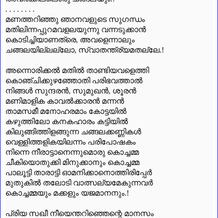
. . . . . . . .
മണത്തറിഞ്ഞു ഞാനവളുടെ സുഗന്ധം
മതിലിന്നപ്പുറമവളലയുന്നു വന്നടുക്കാൻ
കൊടിച്ചിയാണത്രെ
,
അവളെന്നാലും
ചങ്ങലയില്ലല്ലോ
,
സ്വാതന്ത്ര്യമതല്ലേ.!
അന്നൊരിക്കൽ മതിൽ താണ്ടിയവളെത്തി
കൊഞ്ചിക്കുഴഞ്ഞോതി പരിഭവത്താൽ
നിങ്ങൾ സുന്ദരൻ
,
സുമുഖൻ
,
ശൂരൻ
മണിമാളിക കാവൽക്കാരൻ മന്നൻ
താമസമീ മനോഹരമാം കോട്ടയിൽ
കഴുത്തിലോ കനകഹാരം കട്ടിയിൽ
കിലുങ്ങിത്തിളങ്ങുന്ന ചങ്ങലക്കണ്ണികൾ
വെള്ളിത്തളികയിലന്നം പരിപോഷകം
നിന്നെ നീരാട്ടാനെന്നുമൊരു കൊച്ചമ്മ
ചീകിയൊതുക്കി മിനുക്കാനും കൊച്ചമ്മ
പാലൂട്ടി താരാട്ടി ഓമനിക്കാനൊത്തിരിപ്പേർ
മുതുകിൽ തലോടി വാത്സല്യമേകുന്നവർ
കൊച്ചമ്മയും മക്കളും യജമാനനും.!
പ്രിയ സഖീ നീയെന്തറിഞ്ഞെന്റെ മാനസം