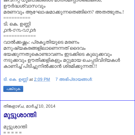
ഊർദ്ധശ്വാസവും
മരണവും ആഘോഷമാക്കുന്നതെങ്ങിനെ
?
അതത്ഭുതം.!
==========
ടി. കെ. ഉണ്ണി
൧൯-൦൩-൨൦൧൪
============
വാൽക്കഷ്ണം
:
പ്രകൃതിയുടെ മരണം
മനുഷ്യകരങ്ങളിലാണെന്നത് ദൈവം
ഭയക്കുന്നതുകൊണ്ടാവണം ഇടക്കിടെ കുലുക്കവും
നടുക്കവും ഊതിക്കളികളും മറ്റുമായ ചെപ്പടിവിദ്യകൾ
കാണിച്ച് പിടിച്ചുനിൽക്കാൻ ശ്രമിക്കുന്നത്.!!
ടി. കെ. ഉണ്ണി
at
2:09 PM
7 അഭിപ്രായങ്ങൾ:
പങ്കിടുക
തിങ്കളാഴ്‌ച, മാർച്ച് 10, 2014
മുട്ടുശാന്തി
മുട്ടുശാന്തി
= = = = =