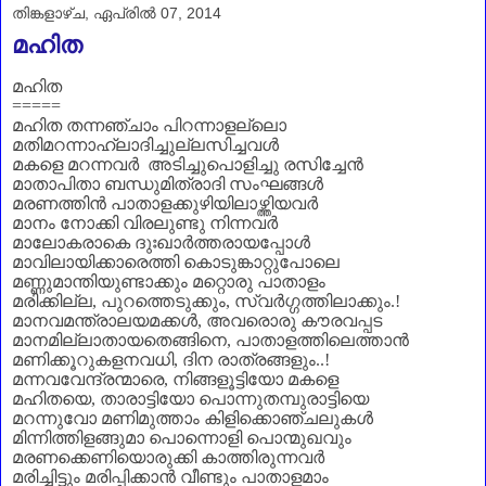
തിങ്കളാഴ്‌ച, ഏപ്രിൽ 07, 2014
മഹിത
മഹിത
=====
മഹിത തന്നഞ്ചാം പിറന്നാളല്ലൊ
മതിമറന്നാഹ്ലാദിച്ചുല്ലസിച്ചവൾ
മകളെ മറന്നവർ അടിച്ചുപൊളിച്ചു രസിച്ചേൻ
മാതാപിതാ ബന്ധുമിത്രാദി സംഘങ്ങൾ
മരണത്തിൻ പാതാളക്കുഴിയിലാഴ്ത്തിയവർ
മാനം നോക്കി വിരലുണ്ടു നിന്നവർ
മാലോകരാകെ ദുഃഖാർത്തരായപ്പോൾ
മാവിലായിക്കാരെത്തി കൊടുങ്കാറ്റുപോലെ
മണ്ണുമാന്തിയുണ്ടാക്കും മറ്റൊരു പാതാളം
മരിക്കില്ല
,
പുറത്തെടുക്കും
,
സ്വർഗ്ഗത്തിലാക്കും
.!
മാനവമന്ത്രാലയമക്കൾ
,
അവരൊരു കൗരവപ്പട
മാനമില്ലാതായതെങ്ങിനെ
,
പാതാളത്തിലെത്താൻ
മണിക്കൂറുകളനവധി
,
ദിന രാത്രങ്ങളും..!
മന്നവവേന്ദ്രന്മാരെ
,
നിങ്ങളൂട്ടിയോ മകളെ
മഹിതയെ
,
താരാട്ടിയോ പൊന്നുതമ്പുരാട്ടിയെ
മറന്നുവോ മണിമുത്താം കിളിക്കൊഞ്ചലുകൾ
മിന്നിത്തിളങ്ങുമാ പൊന്നൊളി പൊന്മുഖവും
മരണക്കെണിയൊരുക്കി കാത്തിരുന്നവർ
മരിച്ചിട്ടും മരിപ്പിക്കാൻ വീണ്ടും പാതാളമാം