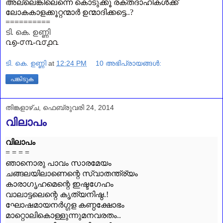
അല്ലെങ്കിലെന്നെ കൊടുക്കൂ രക്തദാഹികൾക്ക്‌
ലോകകാളക്കൂറ്റന്മാർ ഉന്മാദിക്കട്ടെ..
?
==========
ടി. കെ. ഉണ്ണി
൨൭-൦൩-൨൦൧൨
ടി. കെ. ഉണ്ണി
at
12:24 PM
10 അഭിപ്രായങ്ങൾ:
പങ്കിടുക
തിങ്കളാഴ്‌ച, ഫെബ്രുവരി 24, 2014
വിലാപം
വിലാപം
= = = =
ഞാനൊരു പാവം സാരമേയം
ചങ്ങലയിലാണെന്റെ സ്വാതന്ത്ര്യം
കാരാഗൃഹമെന്റെ ഇഷ്ടഗേഹം
വാലാട്ടലെന്റെ കൃത്യനിഷ്ഠ.!
ഘോഷമായനർഗ്ഗള കണ്ഠക്ഷോഭം
മാറ്റൊലികൊള്ളുന്നുമനവരതം..