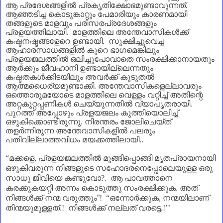
ആ പ്രദേശങ്ങളിൽ പ്രകൃതിക്ഷോഭമുണ്ടാവുന്നത്.
ആഞ്ഞടിച്ച കൊടുങ്കാറ്റും പേമാരിയും കാരണമായി
തങ്ങളുടെ മാളവും പരിസരപ്രദേശങ്ങളും
പ്രളയത്തിലായി. മാളത്തിലെ അന്തേവാസികൾക്ക്
കഷ്ടനഷ്ടങ്ങളേറെ ഉണ്ടായി. സുക്ഷിച്ചുവെച്ച
ആഹാരസാധങ്ങളിൽ കുറെ ഭാഗമെങ്കിലും
പ്രളയജലത്തിൽ ഒലിച്ചുപോവാതെ സംരക്ഷിക്കാനായതും
ആർക്കും ജീവഹാനി ഉണ്ടായില്ലെന്നതും
കഷ്ടതകൾക്കിടയിലും അവർക്ക് കൂടുതൽ
ആത്മധൈര്യമുണ്ടാക്കി. അന്തേവാസികളെല്ലാവരും
ഒത്തൊരുമയോടെ മാളത്തിലെ വെള്ളം വറ്റിച്ച് അതിന്റെ
അറ്റകുറ്റപ്പണികൾ ചെയ്യുന്നതിൽ വ്യാപൃതരായി.
പുറത്ത് അപ്പോഴും പ്രളയജലം കുത്തിയൊലിച്ച്
ഒഴുകിക്കൊണ്ടിരുന്നു. നിരന്തരം ജോലിചെയ്ത്
തളർന്നിരുന്ന അന്തേവാസികളിൽ പലരും
പതിവില്ലാത്തവിധം മയക്കത്തിലായി..
“
മക്കളെ
,
പ്രളയജലത്തിൽ മുങ്ങിപ്പൊങ്ങി മൃതപ്രായനായി
ഒഴുകിവരുന്ന നിങ്ങളുടെ സഹോദരനെപ്പോലെയുള്ള ഒരു
സാധു ജീവിയെ കണ്ടുവോ
?.
ആ പാവത്താനെ
കരക്കുകയറ്റി അന്നം കൊടുത്തു സംരക്ഷിക്കുക. അത്
നിങ്ങൾക്ക് നന്മ വരുത്തും
”
! “
ഒന്നോർക്കുക
,
നന്മയിലാണ്‌
തിന്മയുമുള്ളത്.! നിങ്ങൾക്ക് നല്ലത് വരട്ടെ.!
’’