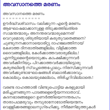
അവസാനത്തെ മരണം
അവസാനത്തെ മരണം
= = = = = = = = = = = =
ഊർദ്ധ്വശ്വാസം വലിക്കുന്ന എന്റെ മരണം
ആഘോഷമാക്കാനുള്ള തിടുക്കത്തിലത്രെ
സാമന്തന്മാരും അനന്തരവന്മാരുമെന്നത്
വെറുമൊരു ശ്രുതിയായി കരുതുവതെങ്ങനെ
?
ചുണ്ടുനനക്കാനായൊരിറ്റു ദാഹജലത്തിനായ്
കേഴാത്ത ദിനരാത്രങ്ങളില്ല
,
വിളിക്കാത്ത
ദൈവങ്ങളില്ല
,
കേൾക്കാത്തവരാരുമില്ല.!
എന്നിട്ടുമെന്റെയൊടുക്കം കാംക്ഷിക്കുന്നവർ
അവർക്കിനിയും പിറക്കാത്തവർക്കായിട്ടൊരു
കരുതലിന്റെ സ്വപ്നത്തെപ്പോലും നിരസിക്കുന്നവർ
അവർക്കുണ്ടാഘോഷങ്ങൾ ബലാൽക്കാരവും
കൊല്ലും കൊലയുമെല്ലാം
,
തിരിച്ചറിവില്ലാതെ.!
വരണ്ട ദാഹത്താൽ വിണ്ടുപൊട്ടിയ കരളുമായി
മരിച്ചുണങ്ങുന്ന പാടങ്ങളെന്റെയന്നദാതാവ്..
കദനഭാരങ്ങളേറെ ഉണർത്തിയെന്നന്തരംഗം
താരാപഥമരുവും തമ്പുരാനോടോതിയെന്മനം
വെള്ളിക്കരങ്ങളാലനുഗ്രഹിക്കൂ
,
നീർമണിമുത്തുകൾ