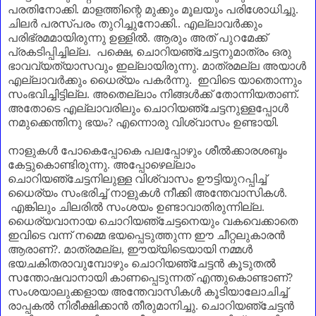
പരതിനോക്കി. മാളത്തിന്റെ മുക്കും മൂലയും പരിശോധിച്ചു.
ചിലർ പരസ്പരം തുറിച്ചുനോക്കി.. എല്ലാവർക്കും
പരിഭ്രമമായിരുന്നു ഉള്ളിൽ. ആരും അത് പുറമേക്ക്
പ്രകടിപ്പിച്ചില്ല. പക്ഷെ
,
ചൊറിയഞ്ചേട്ടനുമാത്രം ഒരു
ഭാവവ്യത്യാസവും ഇല്ലായിരുന്നു. മാത്രമല്ല അയാൾ
എല്ലാവർക്കും ധൈര്യം പകർന്നു. ഇവിടെ യാതൊന്നും
സംഭവിച്ചിട്ടില്ല. അതെല്ലാം നിങ്ങൾക്ക് തോന്നിയതാണ്‌.
അതോടെ എല്ലാവരിലും ചൊറിയഞ്ചേട്ടനുള്ളപ്പോൾ
നമുക്കെന്തിനു ഭയം
?
എന്നൊരു വിശ്വാസം ഉണ്ടായി.
നാളുകൾ പോകെപ്പോകെ പലപ്പോഴും ശീൽക്കാരശബ്ദം
കേട്ടുകൊണ്ടിരുന്നു. അപ്പോഴെല്ലാം
ചൊറിയഞ്ചേട്ടനിലുള്ള വിശ്വാസം ഊട്ടിയുറപ്പിച്ച്
ധൈര്യം സംഭരിച്ച് നാളുകൾ നീക്കി അന്തേവാസികൾ.
എങ്കിലും ചിലരിൽ സംശയം ഉണ്ടാവാതിരുന്നില്ല.
ധൈര്യവാനായ ചൊറിയഞ്ചേട്ടനെയും വകവെക്കാതെ
ഇവിടെ വന്ന് നമ്മെ ഭയപ്പെടുത്തുന്ന ഈ ചീറ്റലുകാരൻ
ആരാണ്‌
?.
മാത്രമല്ല
,
ഈയ്യിടെയായി നമ്മൾ
ഭയചകിതരാവുമ്പോഴും ചൊറിയഞ്ചേട്ടൻ കൂടുതൽ
സന്തോഷവാനായി കാണപ്പെടുന്നത് എന്തുകൊണ്ടാണ്‌
?
സംശയാലുക്കളായ അന്തേവാസികൾ കൂടിയാലോചിച്ച്
രാപ്പകൽ നിരീക്ഷിക്കാൻ തീരുമാനിച്ചു. ചൊറിയഞ്ചേട്ടൻ