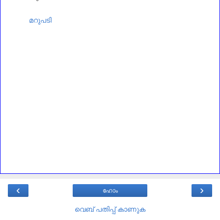
മറുപടി
‹
›
ഹോം
വെബ് പതിപ്പ് കാണുക