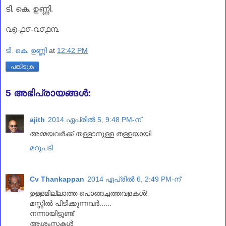
ടി. കെ. ഉണ്ണി.
൨൭-൧൦-൨൦൧൩
ടി. കെ. ഉണ്ണി
at
12:42 PM
പങ്കിടുക
5 അഭിപ്രായങ്ങൾ:
ajith
2014 ഏപ്രിൽ 5, 9:48 PM-ന്
അമ്മയവര്‍ക്ക് തള്ളാനുള്ള തള്ളയായി
മറുപടി
Cv Thankappan
2014 ഏപ്രിൽ 6, 2:49 PM-ന്
ഉള്ളമില്ലാത്ത പൊങ്ങച്ചത്തവളകള്‍!
മസ്സില്‍ പിടിക്കുന്നവര്‍......
നന്നായിട്ടുണ്ട്
ആശംസകള്‍