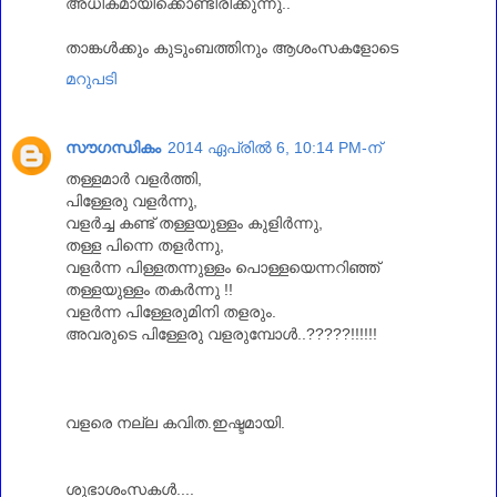
അധികമായിക്കൊണ്ടിരിക്കുന്നു..
താങ്കള്‍ക്കും കുടുംബത്തിനും ആശംസകളോടെ
മറുപടി
സൗഗന്ധികം
2014 ഏപ്രിൽ 6, 10:14 PM-ന്
തള്ളമാർ വളർത്തി,
പിള്ളേരു വളർന്നു,
വളർച്ച കണ്ട് തള്ളയുള്ളം കുളിർന്നു,
തള്ള പിന്നെ തളർന്നു,
വളർന്ന പിള്ളതന്നുള്ളം പൊള്ളയെന്നറിഞ്ഞ്
തള്ളയുള്ളം തകർന്നു !!
വളർന്ന പിള്ളേരുമിനി തളരും.
അവരുടെ പിള്ളേരു വളരുമ്പോൾ..?????!!!!!!
വളരെ നല്ല കവിത.ഇഷ്ടമായി.
ശുഭാശംസകൾ....