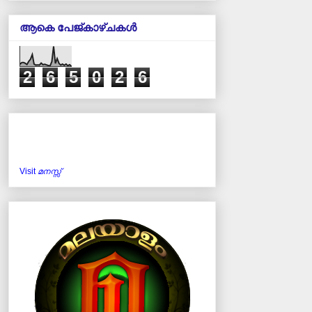
ആകെ പേജ്‌കാഴ്‌ചകള്‍
2
6
5
0
2
6
Visit
മനസ്സ്