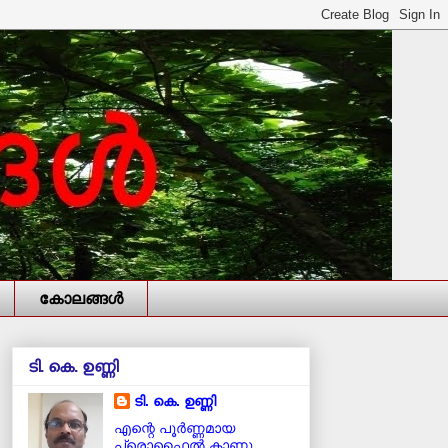
കോലങ്ങള്‍
ടി. കെ. ഉണ്ണി
ടി. കെ. ഉണ്ണി
എന്റെ പൂര്‍ണ്ണമായ
പ്രൊഫൈൽ കാണൂ