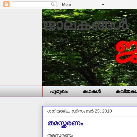
ജാലകങ്ങൾ
ടി. കെ. ഉണ്ണി
പൂമുഖം
കഥകള്‍
കവിതകള്
ശനിയാഴ്‌ച, ഡിസംബർ 25, 2010
തമസ്ക്കരണം
തമസ്ക്കരണം