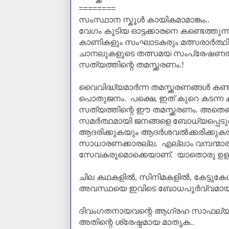
========
സംസ്ഥാന സ്കൂൾ കായികമാമാങ്കം..
വേഗം കൂടിയ ഓട്ടക്കാരനെ കണ്ടെത്തുന്ന
കാണികളും സംഘാടകരും മത്സരാർത്ഥികള
ചാനലുകളുടെ തത്സമയ സംപ്രേഷണത്തിലൂ
സത്യത്തിന്റെ തമസ്ക്കരണം.!
വൈവിദ്ധ്യമാർന്ന തമസ്ക്കരണങ്ങൾ കണ്ട
പൊതുജനം.
പക്ഷെ
,
ഇത്‌ കുറെ കടന്ന
സത്യത്തിന്റെ ഈ തമസ്ക്കരണം.
അതെങ്
സമർത്ഥമായി ജനങ്ങളെ ബോധ്യപ്പെടുത
ആദരിക്കുകയും ആദർശവൽക്കരിക്കുകയ
സാധാരണക്കാരല്ല.
എല്ലാം വമ്പന്മാ
സേവകരുമൊക്കെയാണ്‌.
യാതൊരു ഉളുപ
ചില കഥകളിൽ
,
സിനിമകളിൽ
,
കേട്ടുക
അവസ്ഥയെ ഇവിടെ ബോധപൂർവ്വമായി സ
ദിവംഗതനായവന്റെ ആഗ്രഹ സാഫല്യം
അതിന്റെ ശ്രേഷ്ഠമായ മാതൃക..