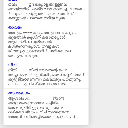
ജന്മം = = = ഉദകപ്പോളക്കുള്ളിലെ
നെയ്ത്തിരി പാതിവെന്ത വെളിച്ചം പോലെ
.! ആരോ പെറ്റിട്ടുപോയ ശാപത്തിന്ന്
കണ്ണോക്ക് പാടാനെത്തിയ മൂങ്ങ...
താവളം
താവളം ==== കുളം തവള തവളക്കുളം
കുളങ്ങൾ കുശിനികളായപ്പോൾ,
ആലക്തികസൂര്യന്മാർ
മിഴിതുറന്നപ്പോൾ, തവളകൾ
ജീവനുംകൊണ്ടോടി..! പാടികളിലെ
പൊട്ടക്കിണറുക...
നീതി
നീതി ==== നീതി അതെന്റെ പേര്
അച്ഛനമ്മമാർ എനിക്കിട്ട ഓമനപ്പേര് ഞാന്‍
കുരുടിയാണെന്ന് എല്ലാരും പറയുന്നു.
പക്ഷെ, എനിക്ക് കാണാമെന്നത...
ആശാഭംഗം
ആശാഭംഗം ========= ഞാൻ
രണ്ടാമതൊന്നാലോചിച്ചില്ല.
കൊണ്ടുപിടിച്ചു നടന്നു. കണ്ട
വഴികളെല്ലാം പരിചിതമാണെന്ന്
തോന്നി. വഴിതെറ്റിയാൽ ആരോടെങ്...