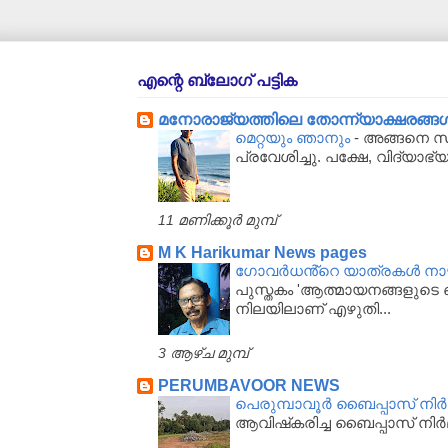
എന്റെ ബ്ലോഗ് പട്ടിക
മനോരാജ്യത്തിലെ തോന്ന്യാക്ഷരങ്ങള്‍..
മെറ്റയും ഞാനും
-
അങ്ങനെ സർക
പ്രവേശിച്ചു. പക്ഷേ, വിദ്യാഭ്
11 മണിക്കൂർ മുമ്പ്
M K Harikumar News pages
ഗോവർധൻ്റെ യാത്രകൾ നാഴിക
പുസ്തകം 'ആത്മായനങ്ങളുടെ ഖ
നിലയിലാണ് എഴുതി...
3 ആഴ്‌ച മുമ്പ്
PERUMBAVOOR NEWS
പെരുമ്പാവൂര്‍ ബൈപ്പാസ് നിര്‍മ
ആവിഷ്‌കരിച്ച ബൈപ്പാസ് നിര്‍മ