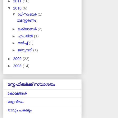
►
2011
(16)
▼
2010
(6)
▼
ഡിസംബർ
(1)
തമസ്ക്കരണം
►
ഒക്‌ടോബർ
(2)
►
ഏപ്രിൽ
(1)
►
മാർച്ച്
(1)
►
ജനുവരി
(1)
►
2009
(22)
►
2008
(14)
സ്നേഹിതർക്ക് സ്വാഗതം
കോലങ്ങള്‍
മാളവീയം
രാവും പകലും