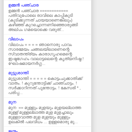
ഉമ്മന്‍ പഞ്ചാര
ഉമ്മൻ പഞ്ചാര ============
പതിവുപോലെ രാവിലെ കാപ്പികുടി
(കുടിക്കുന്നത് ചായയാണെങ്കിലും)
കഴിഞ്ഞ് കുറച്ചൊന്നണിഞ്ഞൊരുങ്ങി
അല്പം ഗമയൊക്കെ വരുത്...
വിലാപം
വിലാപം = = = = ഞാനൊരു പാവം
സാരമേയം ചങ്ങലയിലാണെന്റെ
സ്വാതന്ത്ര്യം കാരാഗൃഹമെന്റെ
ഇഷ്ടഗേഹം വാലാട്ടലെന്റെ കൃത്യനിഷ്ഠ.!
ഘോഷമായനർഗ്ഗ...
മുട്ടുശാന്തി
മുട്ടുശാന്തി = = = = = കൊട്ടംചുക്കാതിക്ക്‌
വാതം. ! കുറുന്തോട്ടിക്ക്‌ ചാഞ്ചാട്ടം. !
സർക്കാറിന്നത്‌ പൂന്തോട്ടം. ! കേസരി * ,
പരിപ്പ...
മുന
മുന == മുള്ളും മുളയും മുളയല്ലാത്ത
മുള്ള് മുള്ളല്ലാത്ത മുള മുളച്ചാലും
മുള്ളാവാത്ത മുള മുളയും മുള്ളും
ഉലകില്‍ പലവിധം ... ഉള്ളമൊരു മു...
ജന്മം