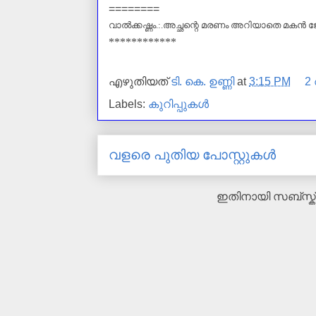
========
വാൽക്കഷ്ണം.:.അച്ഛന്റെ മരണം അറിയാതെ മകൻ 
************
എഴുതിയത്
ടി. കെ. ഉണ്ണി
at
3:15 PM
2
Labels:
കുറിപ്പുകള്‍
വളരെ പുതിയ പോസ്റ്റുകള്‍
ഇതിനായി സബ്‌സ്