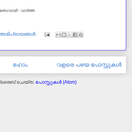
ജേതാവായി - വാർത്ത
 അഭിപ്രായങ്ങൾ:
ഹോം
വളരെ പഴയ പോസ്റ്റുകള്‍
ക്രൈബ് ചെയ്ത:
പോസ്റ്റുകള്‍ (Atom)