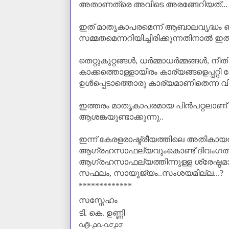
അതാണത്രെ അവിടെ അരങ്ങേറിയത്‌...
ഇത്‌ മാതൃകാപരമെന്ന് ആബാലവൃദ്ധം 
സമ്മതമെന്നറിയിച്ചിരിക്കുന്നതിനാൽ ഇത്
തെറ്റുകുറ്റങ്ങൾ
,
ധർമ്മാധർമ്മങ്ങൾ
,
നീത
കാക്കത്തൊള്ളായിരം കാര്യങ്ങളെപ്പറ്റ
ഉൾപ്പെടാത്തൊരു കാര്യമാണിതെന്ന വി
ഇത്തരം മാതൃകാപരമായ പിൻപറ്റലാണ്‌ വ
ആശങ്കയുണ്ടാക്കുന്നു..
ഇന്ന് കേരളരാഷ്ട്രീയത്തിലെ അതികായ
ആഗ്രഹസാഫല്യവുംകൊണ്ട്‌ ദിവംഗതന
ആഗ്രഹസാഫല്യത്തിന്നുള്ള ശ്രേഷ്ഠമാതൃ
സഫലം
,
സായൂജ്യം..സംശയമില്ല...
?
*************
സസ്നേഹം
ടി. കെ. ഉണ്ണി
൨൫-൧൨-൨൦൧൦