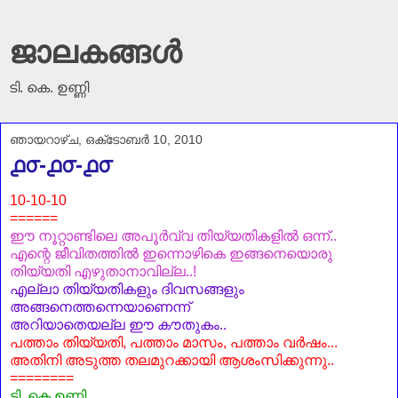
ജാലകങ്ങൾ
ടി. കെ. ഉണ്ണി
ഞായറാഴ്‌ച, ഒക്‌ടോബർ 10, 2010
൧൦-൧൦-൧൦
10-10-10
======
ഈ നൂറ്റാണ്ടിലെ അപൂർവ്വ തിയ്യതികളിൽ ഒന്ന്..
എന്റെ ജീവിതത്തിൽ ഇന്നൊഴികെ ഇങ്ങനെയൊരു
തിയ്യതി എഴുതാനാവില്ല..!
എല്ലാ തിയ്യതികളും ദിവസങ്ങളും
അങ്ങനെത്തന്നെയാണെന്ന്
അറിയാതെയല്ല ഈ കൗതുകം..
പത്താം തിയ്യതി, പത്താം മാസം, പത്താം വർഷം...
അതിനി അടുത്ത തലമുറക്കായി ആശംസിക്കുന്നു..
========
ടി. കെ.ഉണ്ണി