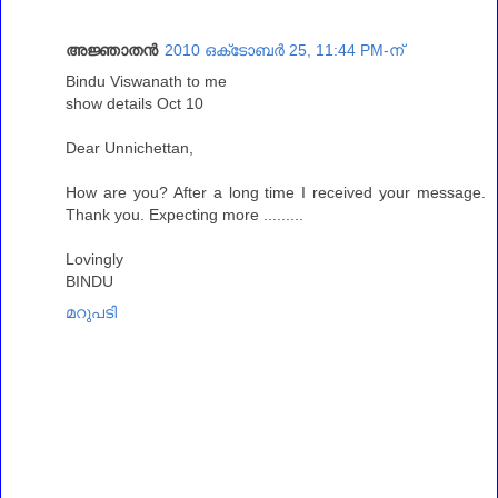
അജ്ഞാതന്‍
2010 ഒക്‌ടോബർ 25, 11:44 PM-ന്
Bindu Viswanath to me
show details Oct 10
Dear Unnichettan,
How are you? After a long time I received your message.
Thank you. Expecting more .........
Lovingly
BINDU
മറുപടി