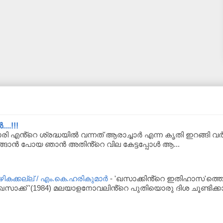
..!!!
ി എൻ്റെ ശ്രദ്ധയിൽ വന്നത് ആരാച്ചാർ എന്ന കൃതി ഇറങ്ങി 
ങ്ങാൻ പോയ ഞാൻ അതിൻ്റെ വില കേട്ടപ്പോൾ ആ...
ക്കല്ല് / എം.കെ.ഹരികുമാർ
-
'ഖസാക്കിൻ്റെ ഇതിഹാസ'ത്തെപ
സാക്ക് '(1984) മലയാളനോവലിൻ്റെ പുതിയൊരു ദിശ ചൂണ്ടിക്കാ