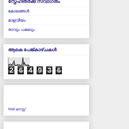
സ്നേഹിതർക്ക് സ്വാഗതം
കോലങ്ങള്‍
മാളവീയം
രാവും പകലും
ആകെ പേജ്‌കാഴ്‌ചകള്‍
2
6
4
9
3
6
Visit
മനസ്സ്