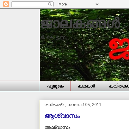
ജാലകങ്ങൾ
ടി. കെ. ഉണ്ണി
പൂമുഖം
കഥകള്‍
കവിതകള്
ശനിയാഴ്‌ച, നവംബർ 05, 2011
ആശ്വാസം
ആശ്വാസം