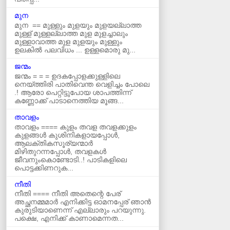
മുന
മുന == മുള്ളും മുളയും മുളയല്ലാത്ത
മുള്ള് മുള്ളല്ലാത്ത മുള മുളച്ചാലും
മുള്ളാവാത്ത മുള മുളയും മുള്ളും
ഉലകില്‍ പലവിധം ... ഉള്ളമൊരു മു...
ജന്മം
ജന്മം = = = ഉദകപ്പോളക്കുള്ളിലെ
നെയ്ത്തിരി പാതിവെന്ത വെളിച്ചം പോലെ
.! ആരോ പെറ്റിട്ടുപോയ ശാപത്തിന്ന്
കണ്ണോക്ക് പാടാനെത്തിയ മൂങ്ങ...
താവളം
താവളം ==== കുളം തവള തവളക്കുളം
കുളങ്ങൾ കുശിനികളായപ്പോൾ,
ആലക്തികസൂര്യന്മാർ
മിഴിതുറന്നപ്പോൾ, തവളകൾ
ജീവനുംകൊണ്ടോടി..! പാടികളിലെ
പൊട്ടക്കിണറുക...
നീതി
നീതി ==== നീതി അതെന്റെ പേര്
അച്ഛനമ്മമാർ എനിക്കിട്ട ഓമനപ്പേര് ഞാന്‍
കുരുടിയാണെന്ന് എല്ലാരും പറയുന്നു.
പക്ഷെ, എനിക്ക് കാണാമെന്നത...