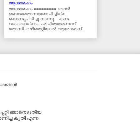
ആശാഭംഗം
ആശാഭംഗം ========= ഞാൻ
രണ്ടാമതൊന്നാലോചിച്ചില്ല.
കൊണ്ടുപിടിച്ചു നടന്നു. കണ്ട
വഴികളെല്ലാം പരിചിതമാണെന്ന്
തോന്നി. വഴിതെറ്റിയാൽ ആരോടെങ്...
വർഷങ്ങൾ
്പറ്റി ഞാനെഴുതിയ
ണിച്ച കൃതി എന്ന