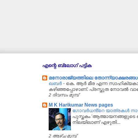
എന്റെ ബ്ലോഗ് പട്ടിക
മനോരാജ്യത്തിലെ തോന്ന്യാക്ഷരങ്ങള്‍..
ഖബർ
-
കെ. ആർ മീര എന്ന സാഹിക്യകാര
കഴിഞ്ഞപ്പോഴാണ്. പ്രസ്തുത നോവൽ വാ
2 ദിവസം മുമ്പ്
M K Harikumar News pages
ഗോവർധൻ്റെ യാത്രകൾ നാഴിക
പുസ്തകം 'ആത്മായനങ്ങളുടെ ഖ
നിലയിലാണ് എഴുതി...
2 ആഴ്‌ച മുമ്പ്