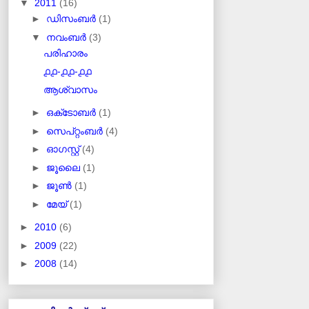
▼
2011
(16)
►
ഡിസംബർ
(1)
▼
നവംബർ
(3)
പരിഹാരം
൧൧-൧൧-൧൧
ആശ്വാസം
►
ഒക്‌ടോബർ
(1)
►
സെപ്റ്റംബർ
(4)
►
ഓഗസ്റ്റ്
(4)
►
ജൂലൈ
(1)
►
ജൂൺ
(1)
►
മേയ്
(1)
►
2010
(6)
►
2009
(22)
►
2008
(14)