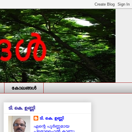
കോലങ്ങള്‍
ടി. കെ. ഉണ്ണി
ടി. കെ. ഉണ്ണി
എന്റെ പൂര്‍ണ്ണമായ
പ്രൊഫൈൽ കാണൂ