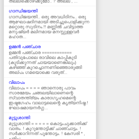
തല്ലിക്കൊഴിക്കുമോ.. ? അല്ല , ...
ഗാന്ധിജയന്തി
ഗാന്ധിജയന്തി.. ഒരു അവധിദിനം.. ഒരു
ആഘോഷദിനമായി അടിച്ചുപൊളിക്കുന്ന
മറ്റൊരു സുദിനം.!! മണ്ണിൽ ചവിട്ടാത്ത
മനുഷ്യർ മലിനമായ മനസ്സുള്ളവർ
മഹാത...
ഉമ്മന്‍ പഞ്ചാര
ഉമ്മൻ പഞ്ചാര ============
പതിവുപോലെ രാവിലെ കാപ്പികുടി
(കുടിക്കുന്നത് ചായയാണെങ്കിലും)
കഴിഞ്ഞ് കുറച്ചൊന്നണിഞ്ഞൊരുങ്ങി
അല്പം ഗമയൊക്കെ വരുത്...
വിലാപം
വിലാപം = = = = ഞാനൊരു പാവം
സാരമേയം ചങ്ങലയിലാണെന്റെ
സ്വാതന്ത്ര്യം കാരാഗൃഹമെന്റെ
ഇഷ്ടഗേഹം വാലാട്ടലെന്റെ കൃത്യനിഷ്ഠ.!
ഘോഷമായനർഗ്ഗ...
മുട്ടുശാന്തി
മുട്ടുശാന്തി = = = = = കൊട്ടംചുക്കാതിക്ക്‌
വാതം. ! കുറുന്തോട്ടിക്ക്‌ ചാഞ്ചാട്ടം. !
സർക്കാറിന്നത്‌ പൂന്തോട്ടം. ! കേസരി * ,
പരിപ്പ...