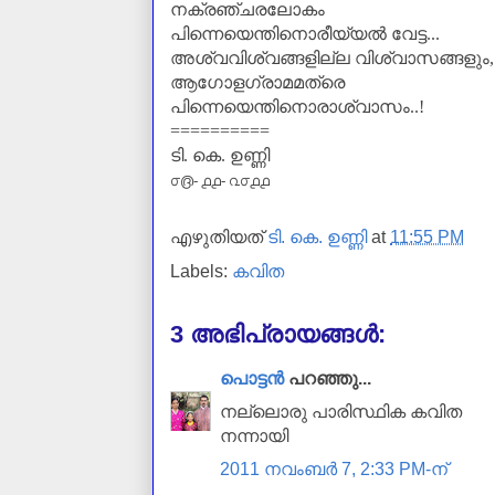
നക്രഞ്ചരലോകം
പിന്നെയെന്തിനൊരീയ്യൽ വേട്ട...
അശ്വവിശ്വങ്ങളില്ല വിശ്വാസങ്ങളും
ആഗോളഗ്രാമമത്രെ
പിന്നെയെന്തിനൊരാശ്വാസം..!
==========
ടി. കെ. ഉണ്ണി
൦൫- ൧൧- ൨൦൧൧
എഴുതിയത്
ടി. കെ. ഉണ്ണി
at
11:55 PM
Labels:
കവിത
3 അഭിപ്രായങ്ങൾ:
പൊട്ടന്‍
പറഞ്ഞു...
നല്ലൊരു പാരിസ്ഥിക കവിത
നന്നായി
2011 നവംബർ 7, 2:33 PM-ന്