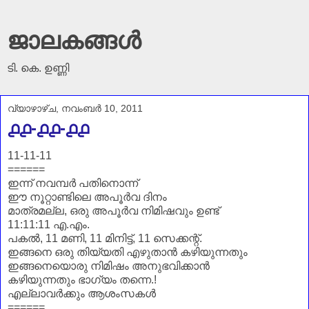
ജാലകങ്ങൾ
ടി. കെ. ഉണ്ണി
വ്യാഴാഴ്‌ച, നവംബർ 10, 2011
൧൧-൧൧-൧൧
11-11-11
======
ഇന്ന് നവമ്പർ പതിനൊന്ന്
ഈ നൂറ്റാണ്ടിലെ അപൂർവ ദിനം
മാത്രമല്ല, ഒരു അപൂർവ നിമിഷവും ഉണ്ട്
11:11:11 എ.എം.
പകൽ, 11 മണി, 11 മിനിട്ട്, 11 സെക്കന്റ്.
ഇങ്ങനെ ഒരു തിയ്യതി എഴുതാൻ കഴിയുന്നതും
ഇങ്ങനെയൊരു നിമിഷം അനുഭവിക്കാൻ
കഴിയുന്നതും ഭാഗ്യം തന്നെ.!
എല്ലാവർക്കും ആശംസകൾ
======