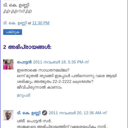
ടി. കെ. ഉണ്ണി
൧൧-൧൧-൨൦൧൧
ടി. കെ. ഉണ്ണി
at
11:30 PM
പങ്കിടുക
2 അഭിപ്രായങ്ങൾ:
പൊട്ടന്‍
2011 നവംബർ 18, 5:35 PM-ന്
ഇതൊക്കെ സാധരനമല്ലേ?
ഒന്ന് മുതല്‍ തുടങ്ങി ഇപ്പോള്‍ പതിനൊന്നു വരെ ആയി
ശരിക്കും അത്ഭുതം 22-2-2222 aayirikkille?
ജീവിചിരുന്നാല്‍ കാണാം
മറുപടി
ടി. കെ. ഉണ്ണി
2011 നവംബർ 20, 12:36 AM-ന്
ശ്രീ. പൊട്ടൻ സർ..
താങ്കളുടെ അഭിപ്രായത്തിന്‌ വളരെയധികം നന്ദി..