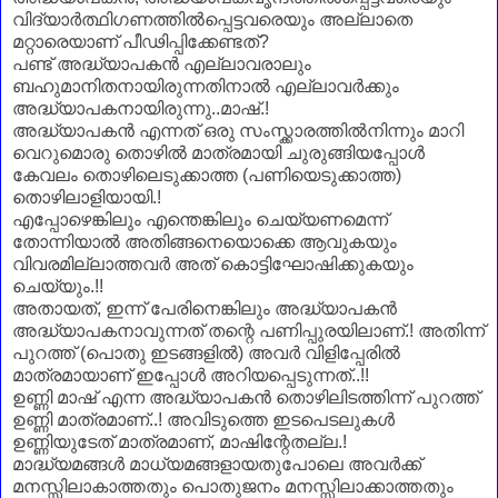
വിദ്യാർത്ഥിഗണത്തിൽപ്പെട്ടവരെയും അല്ലാതെ
മറ്റാരെയാണ്‌ പീഢിപ്പിക്കേണ്ടത്?
പണ്ട് അദ്ധ്യാപകൻ എല്ലാവരാലും
ബഹുമാനിതനായിരുന്നതിനാൽ എല്ലാവർക്കും
അദ്ധ്യാപകനായിരുന്നു..മാഷ്.!
അദ്ധ്യാപകൻ എന്നത് ഒരു സംസ്ക്കാരത്തിൽനിന്നും മാറി
വെറുമൊരു തൊഴിൽ മാത്രമായി ചുരുങ്ങിയപ്പോൾ
കേവലം തൊഴിലെടുക്കാത്ത (പണിയെടുക്കാത്ത)
തൊഴിലാളിയായി.!
എപ്പോഴെങ്കിലും എന്തെങ്കിലും ചെയ്യണമെന്ന്
തോന്നിയാൽ അതിങ്ങനെയൊക്കെ ആവുകയും
വിവരമില്ലാത്തവർ അത് കൊട്ടിഘോഷിക്കുകയും
ചെയ്യും.!!
അതായത്, ഇന്ന് പേരിനെങ്കിലും അദ്ധ്യാപകൻ
അദ്ധ്യാപകനാവുന്നത് തന്റെ പണിപ്പുരയിലാണ്‌.! അതിന്ന്
പുറത്ത് (പൊതു ഇടങ്ങളിൽ) അവർ വിളിപ്പേരിൽ
മാത്രമായാണ്‌ ഇപ്പോൾ അറിയപ്പെടുന്നത്..!!
ഉണ്ണി മാഷ് എന്ന അദ്ധ്യാപകൻ തൊഴിലിടത്തിന്ന് പുറത്ത്
ഉണ്ണി മാത്രമാണ്‌..! അവിടുത്തെ ഇടപെടലുകൾ
ഉണ്ണിയുടേത് മാത്രമാണ്‌, മാഷിന്റേതല്ല.!
മാദ്ധ്യമങ്ങൾ മാധ്യമങ്ങളായതുപോലെ അവർക്ക്
മനസ്സിലാകാത്തതും പൊതുജനം മനസ്സിലാക്കാത്തതും