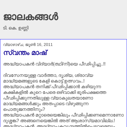
ജാലകങ്ങൾ
ടി. കെ. ഉണ്ണി
വ്യാഴാഴ്‌ച, ജൂൺ 16, 2011
സ്വന്തം മാഷ്
അദ്ധ്യാപകൻ വിദ്യാർ(ത്ഥി/നി)യെ പീഢിപ്പിച്ചു..!!
ദിവസേനയുള്ള വാർത്താ, ദൃശ്യ, ശ്രാവ്യ
മാദ്ധ്യമങ്ങളുടെ കേളി കൊട്ട് ഉത്സവം..!
അദ്ധ്യാപകൻ തനിക്ക് പീഢിപ്പിക്കാൻ കഴിയുന്ന
കക്ഷികളിൽ കുറെ പേരെ ഒഴിവാക്കി ഭൂരിപക്ഷത്തെ
പീഢിപ്പിക്കുന്നതിലുള്ള വ്യാകുലതയാണോ
മാദ്ധ്യമങ്ങൾക്കും അതപ്പാടെ വിഴുങ്ങുന്ന
പൊതുജനത്തിനും?
അദ്ധ്യാപകൻ മറ്റാരെയെങ്കിലും പീഢിപ്പിക്കണമെന്നാണോ
ദുശ്ശങ്ക? അങ്ങനെയെങ്കിൽ അത് ആശാസ്യമാവില്ല.!
അദ്ധ്യാപകൻ, അദ്ധ്യാപകവൃന്ദത്തിൽപ്പെട്ടവരെയും