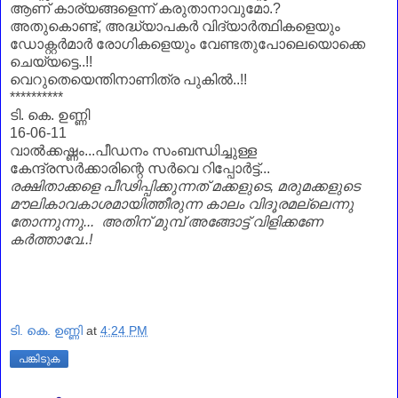
ആണ്‌ കാര്യങ്ങളെന്ന് കരുതാനാവുമോ.?
അതുകൊണ്ട്, അദ്ധ്യാപകർ വിദ്യാർത്ഥികളെയും
ഡോക്റ്റർമാർ രോഗികളെയും വേണ്ടതുപോലെയൊക്കെ
ചെയ്യട്ടെ..!!
വെറുതെയെന്തിനാണിത്ര പുകിൽ..!!
**********
ടി. കെ. ഉണ്ണി
16-06-11
വാൽക്കഷ്ണം...പീഡനം സംബന്ധിച്ചുള്ള
കേന്ദ്രസർക്കാരിന്റെ സർവെ റിപ്പോർട്ട്...
രക്ഷിതാക്കളെ പീഢിപ്പിക്കുന്നത് മക്കളുടെ, മരുമക്കളുടെ
മൗലികാവകാശമായിത്തീരുന്ന കാലം വിദൂരമല്ലെന്നു
തോന്നുന്നു... അതിന്‌ മുമ്പ് അങ്ങോട്ട് വിളിക്കണേ
കർത്താവേ..!
ടി. കെ. ഉണ്ണി
at
4:24 PM
പങ്കിടുക