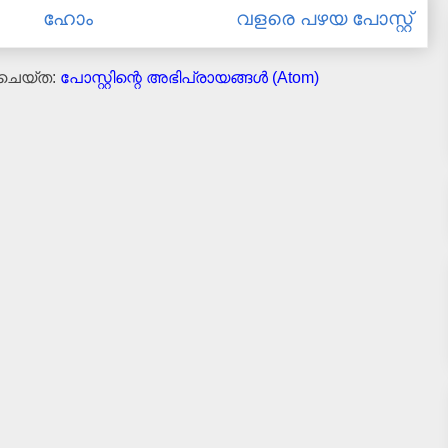
ഹോം
വളരെ പഴയ പോസ്റ്റ്
 ചെയ്ത:
പോസ്റ്റിന്റെ അഭിപ്രായങ്ങള്‍ (Atom)