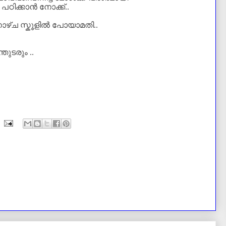
പഠിക്കാൻ നോക്ക്..
നാഴ്ച സ്കൂളിൽ പോയാമതി..
തുടരും ..