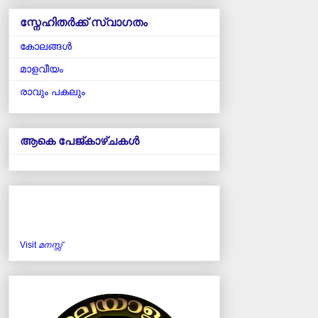
സ്നേഹിതർക്ക് സ്വാഗതം
കോലങ്ങള്‍
മാളവീയം
രാവും പകലും
ആകെ പേജ്‌കാഴ്‌ചകള്‍
Visit
മനസ്സ്