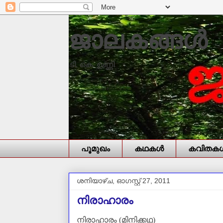
ജാലകങ്ങൾ
ടി. കെ. ഉണ്ണി
പൂമുഖം
കഥകള്‍
കവിതകള്
ശനിയാഴ്‌ച, ഓഗസ്റ്റ് 27, 2011
നിരാഹാരം
നിരാഹാരം (മിനിക്കഥ)