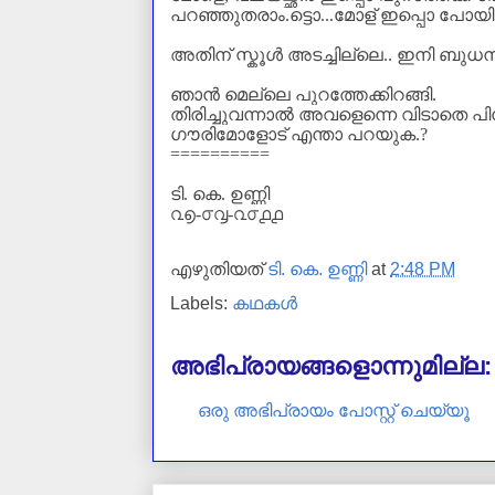
പറഞ്ഞുതരാം.ട്ടൊ...മോള്‌ ഇപ്പൊ പോയി 
അതിന്‌ സ്കൂൾ അടച്ചില്ലെ.. ഇനി ബുധ
ഞാൻ മെല്ലെ പുറത്തേക്കിറങ്ങി.
തിരിച്ചുവന്നാല്‍ അവളെന്നെ വിടാതെ പിന്
ഗൗരിമോളോട് എന്താ പറയുക.
?
==========
ടി. കെ. ഉണ്ണി
൨൭-൦൮-൨൦൧൧
എഴുതിയത്
ടി. കെ. ഉണ്ണി
at
2:48 PM
Labels:
കഥകള്‍
അഭിപ്രായങ്ങളൊന്നുമില്ല:
ഒരു അഭിപ്രായം പോസ്റ്റ് ചെയ്യൂ