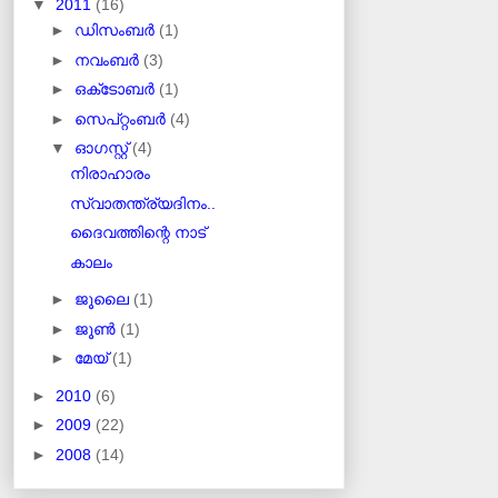
▼
2011
(16)
►
ഡിസംബർ
(1)
►
നവംബർ
(3)
►
ഒക്‌ടോബർ
(1)
►
സെപ്റ്റംബർ
(4)
▼
ഓഗസ്റ്റ്
(4)
നിരാഹാരം
സ്വാതന്ത്ര്യദിനം..
ദൈവത്തിന്റെ നാട്
കാലം
►
ജൂലൈ
(1)
►
ജൂൺ
(1)
►
മേയ്
(1)
►
2010
(6)
►
2009
(22)
►
2008
(14)