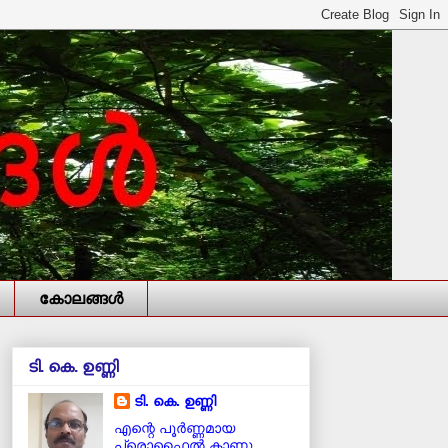
കോലങ്ങള്‍
ടി. കെ. ഉണ്ണി
ടി. കെ. ഉണ്ണി
എന്റെ പൂര്‍ണ്ണമായ
പ്രൊഫൈൽ കാണൂ