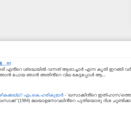
..!!!
ി എൻ്റെ ശ്രദ്ധയിൽ വന്നത് ആരാച്ചാർ എന്ന കൃതി ഇറങ്ങി 
ങ്ങാൻ പോയ ഞാൻ അതിൻ്റെ വില കേട്ടപ്പോൾ ആ...
ക്കല്ല് / എം.കെ.ഹരികുമാർ
-
'ഖസാക്കിൻ്റെ ഇതിഹാസ'ത്തെപ
സാക്ക് '(1984) മലയാളനോവലിൻ്റെ പുതിയൊരു ദിശ ചൂണ്ടിക്കാ