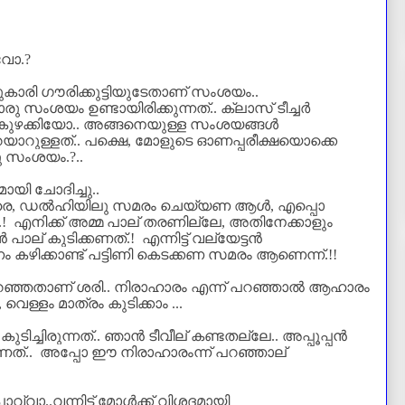
്വോ.
?
കാരി ഗൗരിക്കുട്ടിയുടേതാണ്‌ സംശയം..
 സംശയം ഉണ്ടായിരിക്കുന്നത്.. ക്ലാസ് ടീച്ചർ
െ കുഴക്കിയോ.. അങ്ങനെയുള്ള സംശയങ്ങൾ
റുള്ളത്.. പക്ഷെ, മോളുടെ
ഓണപ്പരീക്ഷയൊക്കെ
രു സംശയം.
?..
യി ചോദിച്ചു..
രെ
,
ഡൽഹിയിലു സമരം ചെയ്യണ ആൾ
,
എപ്പൊ
.! എനിക്ക് അമ്മ പാല്‌ തരണില്ലേ
,
അതിനേക്കാളും
ൻ പാല്‌ കുടിക്കണത്.!
എന്നിട്ട് വല്യേട്ടൻ
ം കഴിക്കാണ്ട് പട്ടിണി കെടക്കണ സമരം ആണെന്ന്.!!
റഞ്ഞതാണ് ശരി.. നിരാഹാരം എന്ന് പറഞ്ഞാല്‍ ആഹാരം
െള്ളം മാത്രം കുടിക്കാം ...
ിച്ചിരുന്നത്.. ഞാന്‍ ടീവീല് കണ്ടതല്ലേ.. അപ്പൂപ്പന്‍
ീഴണത്..
അപ്പോ ഈ നിരാഹാരംന്ന് പറഞ്ഞാല്‌
.
വ്വാ..വന്നിട്ട് മോൾക്ക് വിശദമായി