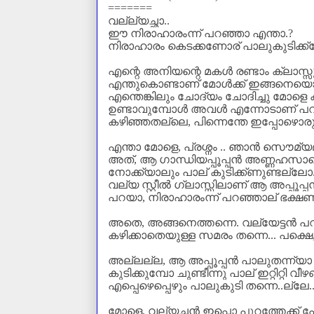
=======
വല്ല്യച്ഛാ..
ഈ നിരാഹാരംന്ന് പറഞ്ഞാ എന്താ.
?
നിരാഹാരം കെടക്കണോര്‌ പാലുകുടിക്ക
എന്റെ അനിയന്റെ മകൾ രണ്ടാം ക്ലാസ്സു
എന്തുകൊണ്ടാണ് മോള്‍ക്ക് ഇങ്ങനെയൊരു
എന്തെങ്കിലും ചോദ്യം ചോദിച്ചു മോള
ഉണ്ടാവുമ്പോൾ അവൾ എന്നോടാണ് പറയാ
കഴിഞ്ഞതല്ലെ
,
പിന്നെന്തേ ഇപ്പോഴൊ
എന്താ മോളെ, പ്രശ്നം .. ഞാൻ സൌമ്യമാ
അത്
,
ആ ഗാന്ധിയപ്പൂപ്പൻ അണ്ണഹസാ
നോക്ക്യാലും പാല്‌ കുടിക്ക്ണുണ്ടല്ലോ
വല്യ സ്റ്റീൽ ഗ്ലാസ്സിലാണ്‌ ആ അപ്പൂപ്പ
പറയാ
,
നിരാഹാരംന്ന് പറഞ്ഞാല്‌ ഭക്ഷണ
അതെ
,
അങ്ങനെത്തന്നെ. വല്യേട്ടൻ പ
കഴിക്കാതെയുള്ള സമരം തന്നെ... പക്ഷെ, വ
അല്ലല്ല, ആ അപ്പൂപ്പന്‍ പാലുതന്ന്യാ കുട
കുടിക്കുമ്പോ ചുണ്ടീന്നു പാല് ഇറ്റിറ്റി വ
എപ്പെഴെപ്പെഴും പാലുകുടി തന്നെ..ല്ലേ.
മോളെ
,
വല്യച്ഛൻ ഇപ്പൊ പുറത്തേക്ക് പോ