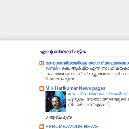
എന്റെ ബ്ലോഗ് പട്ടിക
മനോരാജ്യത്തിലെ തോന്ന്യാക്ഷരങ്ങള്‍..
ഖബർ
-
കെ. ആർ മീര എന്ന സാഹിക്യകാര
കഴിഞ്ഞപ്പോഴാണ്. പ്രസ്തുത നോവൽ വാ
2 ദിവസം മുമ്പ്
M K Harikumar News pages
ഗോവർധൻ്റെ യാത്രകൾ നാഴിക
പുസ്തകം 'ആത്മായനങ്ങളുടെ ഖ
നിലയിലാണ് എഴുതി...
3 ആഴ്‌ച മുമ്പ്
PERUMBAVOOR NEWS