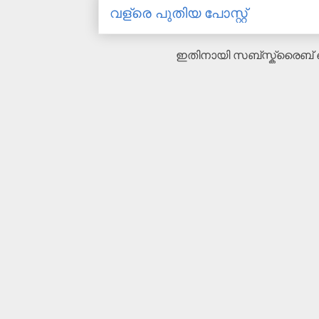
വള്രെ പുതിയ പോസ്റ്റ്
ഇതിനായി സബ്‌സ്ക്രൈബ്