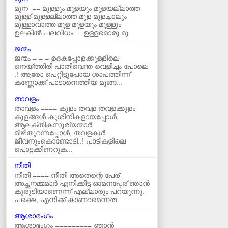
മുന == മുള്ളും മുളയും മുളയല്ലാത്ത
മുള്ള് മുള്ളല്ലാത്ത മുള മുളച്ചാലും
മുള്ളാവാത്ത മുള മുളയും മുള്ളും
ഉലകില്‍ പലവിധം ... ഉള്ളമൊരു മു...
ജന്മം
ജന്മം = = = ഉദകപ്പോളക്കുള്ളിലെ
നെയ്ത്തിരി പാതിവെന്ത വെളിച്ചം പോലെ
.! ആരോ പെറ്റിട്ടുപോയ ശാപത്തിന്ന്
കണ്ണോക്ക് പാടാനെത്തിയ മൂങ്ങ...
താവളം
താവളം ==== കുളം തവള തവളക്കുളം
കുളങ്ങൾ കുശിനികളായപ്പോൾ,
ആലക്തികസൂര്യന്മാർ
മിഴിതുറന്നപ്പോൾ, തവളകൾ
ജീവനുംകൊണ്ടോടി..! പാടികളിലെ
പൊട്ടക്കിണറുക...
നീതി
നീതി ==== നീതി അതെന്റെ പേര്
അച്ഛനമ്മമാർ എനിക്കിട്ട ഓമനപ്പേര് ഞാന്‍
കുരുടിയാണെന്ന് എല്ലാരും പറയുന്നു.
പക്ഷെ, എനിക്ക് കാണാമെന്നത...
ആശാഭംഗം
ആശാഭംഗം ========= ഞാൻ