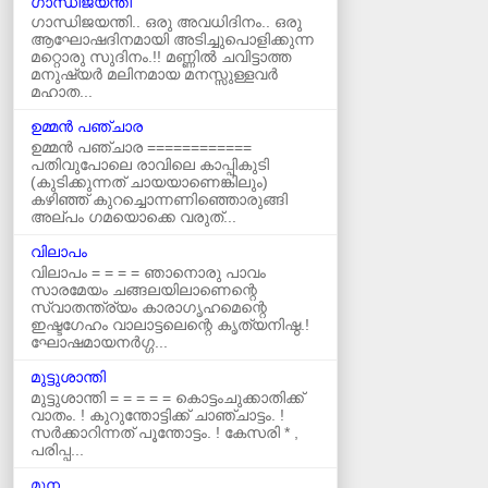
ഗാന്ധിജയന്തി
ഗാന്ധിജയന്തി.. ഒരു അവധിദിനം.. ഒരു
ആഘോഷദിനമായി അടിച്ചുപൊളിക്കുന്ന
മറ്റൊരു സുദിനം.!! മണ്ണിൽ ചവിട്ടാത്ത
മനുഷ്യർ മലിനമായ മനസ്സുള്ളവർ
മഹാത...
ഉമ്മന്‍ പഞ്ചാര
ഉമ്മൻ പഞ്ചാര ============
പതിവുപോലെ രാവിലെ കാപ്പികുടി
(കുടിക്കുന്നത് ചായയാണെങ്കിലും)
കഴിഞ്ഞ് കുറച്ചൊന്നണിഞ്ഞൊരുങ്ങി
അല്പം ഗമയൊക്കെ വരുത്...
വിലാപം
വിലാപം = = = = ഞാനൊരു പാവം
സാരമേയം ചങ്ങലയിലാണെന്റെ
സ്വാതന്ത്ര്യം കാരാഗൃഹമെന്റെ
ഇഷ്ടഗേഹം വാലാട്ടലെന്റെ കൃത്യനിഷ്ഠ.!
ഘോഷമായനർഗ്ഗ...
മുട്ടുശാന്തി
മുട്ടുശാന്തി = = = = = കൊട്ടംചുക്കാതിക്ക്‌
വാതം. ! കുറുന്തോട്ടിക്ക്‌ ചാഞ്ചാട്ടം. !
സർക്കാറിന്നത്‌ പൂന്തോട്ടം. ! കേസരി * ,
പരിപ്പ...
മുന