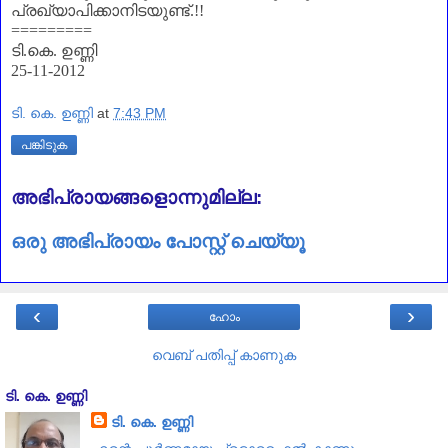
പ്രഖ്യാപിക്കാനിടയുണ്ട്.!!
=========
ടി.കെ. ഉണ്ണി
25-11-2012
ടി. കെ. ഉണ്ണി
at
7:43 PM
പങ്കിടുക
അഭിപ്രായങ്ങളൊന്നുമില്ല:
ഒരു അഭിപ്രായം പോസ്റ്റ് ചെയ്യൂ
‹
›
ഹോം
വെബ് പതിപ്പ് കാണുക
ടി. കെ. ഉണ്ണി
ടി. കെ. ഉണ്ണി