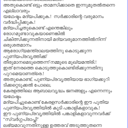
അതുകൊണ്ട് ഒട്ടും താമസിക്കാതെ ഇന്നുമുതൽതന്നെ
എല്ലാവരും
യഥേഷ്ടം മദ്യപിക്കുക.!
സർക്കാരിന്റെ വരുമാനം
വർദ്ധിപ്പിക്കുക.!
മദ്യപിച്ചതുകൊണ്ട് എന്തെങ്കിലും
രോഗമുണ്ടാവുകയാണെങ്കിൽ
ചികിത്സിക്കുന്നതിനായി മദ്യവരുമാനത്തിൽനിന്ന്
ഒരുശതമാനം
ആരോഗ്യമന്ത്രാലയത്തിനു കൊടുക്കുന്ന
പുണ്യപ്രവൃത്തിക്ക്
തീരുമാനമെടുത്തെന്ന് നമ്മുടെ മുഖ്യമന്ത്രി.!
ഇത് നേരത്തെ കൊടുത്തുകൊണ്ടിരിക്കുന്നതിനു
പുറമെയാണത്രെ.!
അതുകൊണ്ട്
,
പുണ്യപ്രവൃത്തിയായ ഭാഗ്യക്കുറി
ടിക്കറ്റെടുക്കൽ പോലെ
,
കേരളത്തിലെ ആബാലവൃദ്ധം ജനങ്ങളും എന്നെന്നും
യഥേഷ്ടം
മദ്യപിച്ചുകൊണ്ട് കേരളസർക്കാരിന്റെ ഈ പുതിയ
പുണ്യപ്രവൃത്തിയിൽ കൂടി പങ്കാളികളാവുക.!
ഈ പുണ്യപ്രവൃത്തിയിൽ പങ്കാളികളാവുന്നവർക്ക്
“
സ്വർഗ്ഗപ്രാപ്തി
”
ലഭ്യമാവുന്നതിനുള്ള ഉത്തരവ് അടുത്തുതന്നെ