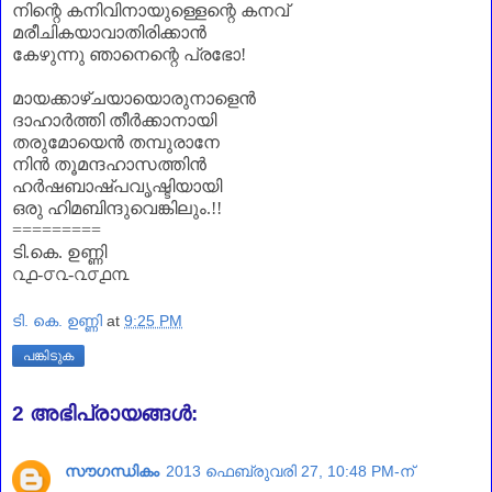
നിന്റെ കനിവിനായുള്ളെന്റെ കനവ്
മരീചികയാവാതിരിക്കാൻ
കേഴുന്നു ഞാനെന്റെ പ്രഭോ
!
മായക്കാഴ്ചയായൊരുനാളെൻ
ദാഹാർത്തി തീർക്കാനായി
തരുമോയെൻ തമ്പുരാനേ
നിൻ തൂമന്ദഹാസത്തിൻ
ഹർഷബാഷ്പവൃഷ്ടിയായി
ഒരു ഹിമബിന്ദുവെങ്കിലും.!
!
=========
ടി.കെ. ഉണ്ണി
൨൧-൦൨-൨൦൧൩
ടി. കെ. ഉണ്ണി
at
9:25 PM
പങ്കിടുക
2 അഭിപ്രായങ്ങൾ:
സൗഗന്ധികം
2013 ഫെബ്രുവരി 27, 10:48 PM-ന്