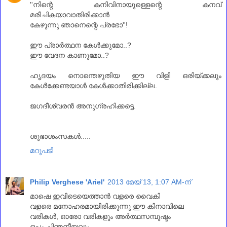
''നിന്റെ കനിവിനായുള്ളെന്റെ കനവ്
മരീചികയാവാതിരിക്കാൻ
കേഴുന്നു ഞാനെന്റെ പ്രഭോ''!
ഈ പ്രാർത്ഥന കേൾക്കുമോ..?
ഈ വേദന കാണുമോ..?
ഹൃദയം നൊന്തെഴുതിയ ഈ വിളി ഒരിയ്ക്കലും
കേൾക്കേണ്ടയാൾ കേൾക്കാതിരിക്കില്ല.
ജഗദീശ്വരൻ അനുഗ്രഹിക്കട്ടെ.
ശുഭാശംസകൾ.....
മറുപടി
Philip Verghese 'Ariel'
2013 മേയ് 13, 1:07 AM-ന്
മാഷെ ഇവിടെയെത്താൻ വളരെ വൈകി
വളരെ മനോഹരമായിരിക്കുന്നു ഈ കിനാവിലെ
വരികൾ, ഓരോ വരികളും അർത്ഥസമ്പുഷ്ടം
ഒപ്പം ചിന്തനീയവും.