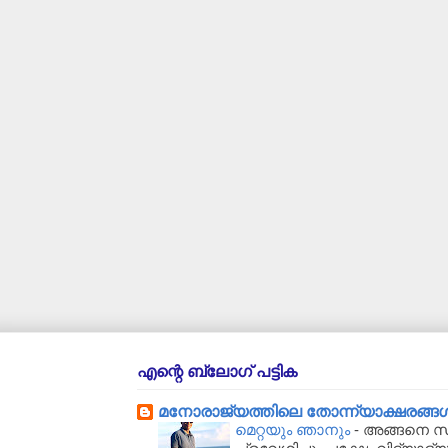
എന്റെ ബ്ലോഗ് പട്ടിക
മനോരാജ്യത്തിലെ തോന്ന്യാക്ഷരങ്ങള്‍..
മെറ്റയും ഞാനും
-
അങ്ങനെ സർക