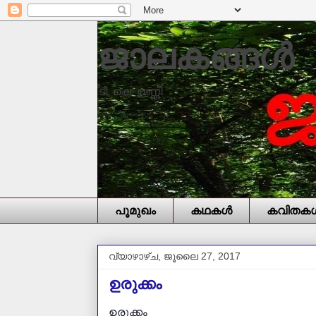
ജാലകങ്ങൾ
ടി. കെ. ഉണ്ണി
പൂമുഖം
കഥകള്‍
കവിതകള്
വ്യാഴാഴ്‌ച, ജൂലൈ 27, 2017
ഉരുക്കം
ഉരുക്കം