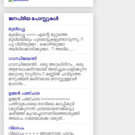
ജനപ്രിയ പോസ്റ്റുകള്‍‌
മുല്ലപ്പൂ
മുല്ലപ്പൂ ==== എന്റെ മുറ്റത്തെ
മുല്ലയിലും പൂമൊട്ടുകളുണ്ടാവുന്നു..!!
പൂ വിരിയുമോ , കൊഴിയുമോ
തല്ലിക്കൊഴിക്കുമോ.. ? അല്ല , ...
ഗാന്ധിജയന്തി
ഗാന്ധിജയന്തി.. ഒരു അവധിദിനം.. ഒരു
ആഘോഷദിനമായി അടിച്ചുപൊളിക്കുന്ന
മറ്റൊരു സുദിനം.!! മണ്ണിൽ ചവിട്ടാത്ത
മനുഷ്യർ മലിനമായ മനസ്സുള്ളവർ
മഹാത...
ഉമ്മന്‍ പഞ്ചാര
ഉമ്മൻ പഞ്ചാര ============
പതിവുപോലെ രാവിലെ കാപ്പികുടി
(കുടിക്കുന്നത് ചായയാണെങ്കിലും)
കഴിഞ്ഞ് കുറച്ചൊന്നണിഞ്ഞൊരുങ്ങി
അല്പം ഗമയൊക്കെ വരുത്...
വിലാപം
വിലാപം = = = = ഞാനൊരു പാവം