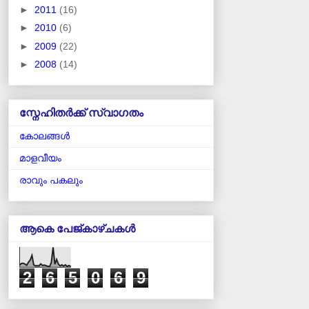
►
2011
(16)
►
2010
(6)
►
2009
(22)
►
2008
(14)
സ്നേഹിതർക്ക് സ്വാഗതം
കോലങ്ങള്‍
മാളവീയം
രാവും പകലും
ആകെ പേജ്‌കാഴ്‌ചകള്‍
2
6
5
0
6
9