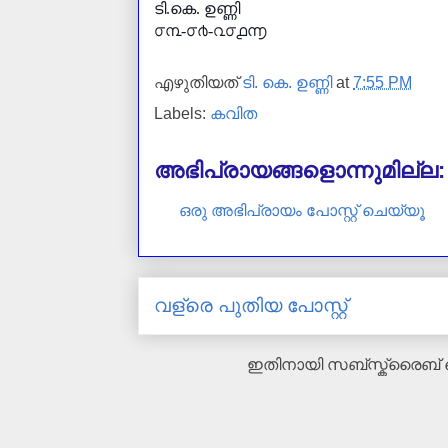
ടി.കെ. ഉണ്ണി
൦൩-൦൪-൨൦൧൬
എഴുതിയത്
ടി. കെ. ഉണ്ണി
at
7:55 PM
Labels:
കവിത
അഭിപ്രായങ്ങളൊന്നുമില്ല:
ഒരു അഭിപ്രായം പോസ്റ്റ് ചെയ്യൂ
വള്രെ പുതിയ പോസ്റ്റ്
ഇതിനായി സബ്‌സ്ക്രൈബ്