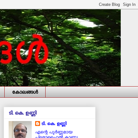
കോലങ്ങള്‍
ടി. കെ. ഉണ്ണി
ടി. കെ. ഉണ്ണി
എന്റെ പൂര്‍ണ്ണമായ
പ്രൊഫൈൽ കാണൂ