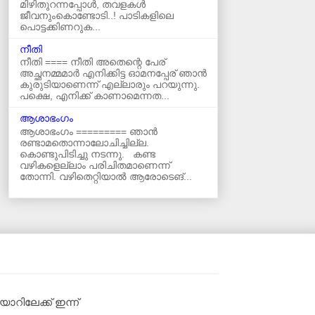
മിഴിതുറന്നപ്പോൾ, തവളകൾ
ജീവനുംകൊണ്ടോടി..! പാടികളിലെ
പൊട്ടക്കിണറുക...
നീതി
നീതി ==== നീതി അതെന്റെ പേര്
അച്ഛനമ്മമാർ എനിക്കിട്ട ഓമനപ്പേര് ഞാന്‍
കുരുടിയാണെന്ന് എല്ലാരും പറയുന്നു.
പക്ഷെ, എനിക്ക് കാണാമെന്നത...
ആശാഭംഗം
ആശാഭംഗം ========= ഞാൻ
രണ്ടാമതൊന്നാലോചിച്ചില്ല.
കൊണ്ടുപിടിച്ചു നടന്നു. കണ്ട
വഴികളെല്ലാം പരിചിതമാണെന്ന്
തോന്നി. വഴിതെറ്റിയാൽ ആരോടെങ്...
റിലേക്ക് ഇന്ന്