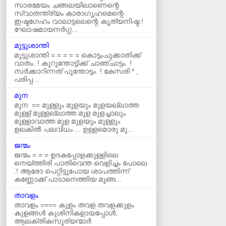
സാരമേയം ചങ്ങലയിലാണെന്റെ
സ്വാതന്ത്ര്യം കാരാഗൃഹമെന്റെ
ഇഷ്ടഗേഹം വാലാട്ടലെന്റെ കൃത്യനിഷ്ഠ.!
ഘോഷമായനർഗ്ഗ...
മുട്ടുശാന്തി
മുട്ടുശാന്തി = = = = = കൊട്ടംചുക്കാതിക്ക്‌
വാതം. ! കുറുന്തോട്ടിക്ക്‌ ചാഞ്ചാട്ടം. !
സർക്കാറിന്നത്‌ പൂന്തോട്ടം. ! കേസരി * ,
പരിപ്പ...
മുന
മുന == മുള്ളും മുളയും മുളയല്ലാത്ത
മുള്ള് മുള്ളല്ലാത്ത മുള മുളച്ചാലും
മുള്ളാവാത്ത മുള മുളയും മുള്ളും
ഉലകില്‍ പലവിധം ... ഉള്ളമൊരു മു...
ജന്മം
ജന്മം = = = ഉദകപ്പോളക്കുള്ളിലെ
നെയ്ത്തിരി പാതിവെന്ത വെളിച്ചം പോലെ
.! ആരോ പെറ്റിട്ടുപോയ ശാപത്തിന്ന്
കണ്ണോക്ക് പാടാനെത്തിയ മൂങ്ങ...
താവളം
താവളം ==== കുളം തവള തവളക്കുളം
കുളങ്ങൾ കുശിനികളായപ്പോൾ,
ആലക്തികസൂര്യന്മാർ