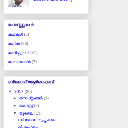
പോസ്റ്റുകള്‍
കഥകള്‍
(8)
കവിത
(66)
കുറിപ്പുകള്‍
(41)
ലേഖനങ്ങള്‍
(7)
ബ്ലോഗ് ആര്‍ക്കൈവ്
▼
2017
(26)
►
സെപ്റ്റംബർ
(1)
►
ഓഗസ്റ്റ്
(6)
▼
ജൂലൈ
(13)
സ്വഭാവം തൃപ്തികരം
വിഷുഫലം