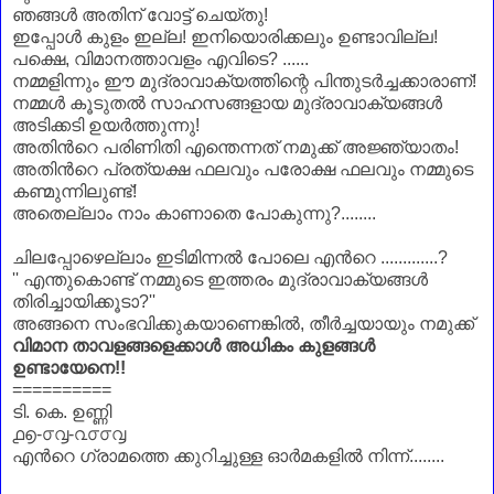
ഞങ്ങള്‍ അതിന് വോട്ട് ചെയ്തു!
ഇപ്പോള്‍ കുളം ഇല്ല! ഇനിയൊരിക്കലും ഉണ്ടാവില്ല!
പക്ഷെ, വിമാനത്താവളം എവിടെ? ......
നമ്മളിന്നും ഈ മുദ്രാവാക്യത്തിന്റെ പിന്തുടര്‍ച്ചക്കാരാണ്!
നമ്മള്‍ കൂടുതല്‍
സാഹസങ്ങളായ മുദ്രാവാക്യങ്ങള്‍
അടിക്കടി ഉയര്‍ത്തുന്നു!
അതിന്‍റെ പരിണിതി എന്തെന്നത് നമുക്ക് അജ്ഞ്യാതം!
അതിന്‍റെ പ്രത്യക്ഷ ഫലവും പരോക്ഷ ഫലവും നമ്മുടെ
കണ്മുന്നിലുണ്ട്!
അതെല്ലാം നാം കാണാതെ പോകുന്നു?........
ചിലപ്പോഴെല്ലാം ഇടിമിന്നല്‍ പോലെ എന്‍റെ .............?
'' എന്തുകൊണ്ട് നമ്മുടെ ഇത്തരം മുദ്രാവാക്യങ്ങള്‍
തിരിച്ചായിക്കൂടാ?''
അങ്ങനെ സംഭവിക്കുകയാണെങ്കില്‍,
തീര്‍ച്ച
യായും നമുക്ക്
വിമാന താവളങ്ങളെക്കാള്‍ അധികം കുളങ്ങള്‍
ഉണ്ടായേനെ!!
==========
ടി. കെ. ഉണ്ണി
൧൭-൦൮-൨൦൦൮
എന്‍റെ ഗ്രാമത്തെ ക്കുറിച്ചുള്ള ഓര്‍മകളില്‍ നിന്ന്........