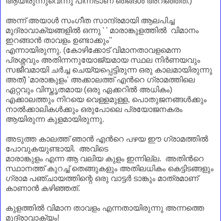
ആയിരുന്നുവെന്നു പിന്നീടാണ് ഞങ്ങള്‍ അറിഞ്ഞത്.)
അന്ന് അയാള്‍
സംഗീത
സാന്ദ്രമായി ആലപിച്ച
മുദ്രാവാക്യങ്ങളില്‍ ഒന്നു
' ' മാരാങ്കുളത്തില്‍
വിമാനം
ഇറങ്ങാന്‍ താവളം
ഉണ്ടാക്കും''
എന്നായിരുന്നു.
(കോഴിക്കോട്
വിമാനതാവളമെന്ന
പ്രശ്നവും അതിന്നനുയോജ്യമായ സ്ഥല നിര്‍ണയവും
സജീവമായി
ചര്‍ച്ച
ചെയ്യപ്പെട്ടിരുന്ന ഒരു കാലമായിരുന്നു
അത്) 'മാരാങ്കുളം' അക്കാലത്ത് എന്‍റെ ഗ്രാമത്തിലെ
ഏറ്റവും വിസ്തൃതമായ
(ഒരു ഏക്കറില്‍ അധികം)
എക്കാലത്തും നിറയെ
വെള്ളമുള്ള,
പൊതുജനങ്ങള്‍ക്കും
നാല്‍ക്കാലികള്‍ക്കും ഒരുപോലെ പ്രയോജനകരം
ആയിരുന്ന കുളമായിരുന്നു.
അടുത്ത കാലത്ത് ഞാന്‍ എന്‍റെ പഴയ ഈ ഗ്രാമത്തില്‍
പോവുകയുണ്ടായി. അവിടെ
മാരാങ്കുളം എന്ന ആ വലിയ കുളം ഇന്നില്ല. അതിന്‍റെ
സ്ഥാനത്ത് കുറച്ച് തെങ്ങുകളും അതിലധികം കെട്ടിടങ്ങളും
ഗ്രാമ പഞ്ചായത്തിന്റെ ഒരു വാട്ടര്‍ ടാങ്കും മാത്രമാണ്
കാണാന്‍ കഴിഞ്ഞത്.
കുളത്തില്‍ വിമാന താവളം എന്നതായിരുന്നു അന്നത്തെ
മുദ്രാവാക്യം!