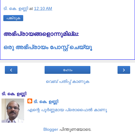
ടി. കെ. ഉണ്ണി
at
12:10 AM
പങ്കിടുക
അഭിപ്രായങ്ങളൊന്നുമില്ല:
ഒരു അഭിപ്രായം പോസ്റ്റ് ചെയ്യൂ
‹
›
ഹോം
വെബ് പതിപ്പ് കാണുക
ടി. കെ. ഉണ്ണി
ടി. കെ. ഉണ്ണി
എന്റെ പൂര്‍ണ്ണമായ പ്രൊഫൈൽ കാണൂ
Blogger
പിന്തുണയോടെ.