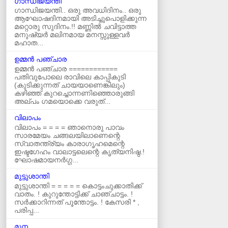
ഗാന്ധിജയന്തി
ഗാന്ധിജയന്തി.. ഒരു അവധിദിനം.. ഒരു
ആഘോഷദിനമായി അടിച്ചുപൊളിക്കുന്ന
മറ്റൊരു സുദിനം.!! മണ്ണിൽ ചവിട്ടാത്ത
മനുഷ്യർ മലിനമായ മനസ്സുള്ളവർ
മഹാത...
ഉമ്മന്‍ പഞ്ചാര
ഉമ്മൻ പഞ്ചാര ============
പതിവുപോലെ രാവിലെ കാപ്പികുടി
(കുടിക്കുന്നത് ചായയാണെങ്കിലും)
കഴിഞ്ഞ് കുറച്ചൊന്നണിഞ്ഞൊരുങ്ങി
അല്പം ഗമയൊക്കെ വരുത്...
വിലാപം
വിലാപം = = = = ഞാനൊരു പാവം
സാരമേയം ചങ്ങലയിലാണെന്റെ
സ്വാതന്ത്ര്യം കാരാഗൃഹമെന്റെ
ഇഷ്ടഗേഹം വാലാട്ടലെന്റെ കൃത്യനിഷ്ഠ.!
ഘോഷമായനർഗ്ഗ...
മുട്ടുശാന്തി
മുട്ടുശാന്തി = = = = = കൊട്ടംചുക്കാതിക്ക്‌
വാതം. ! കുറുന്തോട്ടിക്ക്‌ ചാഞ്ചാട്ടം. !
സർക്കാറിന്നത്‌ പൂന്തോട്ടം. ! കേസരി * ,
പരിപ്പ...
മുന