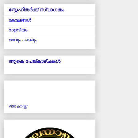
സ്നേഹിതർക്ക് സ്വാഗതം
കോലങ്ങള്‍
മാളവീയം
രാവും പകലും
ആകെ പേജ്‌കാഴ്‌ചകള്‍
Visit
മനസ്സ്