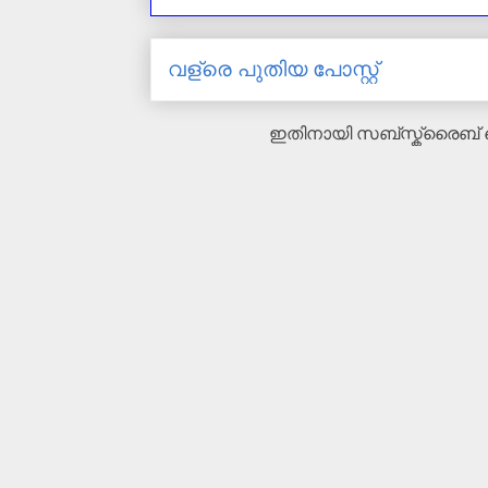
വള്രെ പുതിയ പോസ്റ്റ്
ഇതിനായി സബ്‌സ്ക്രൈബ്