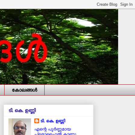
കോലങ്ങള്‍
ടി. കെ. ഉണ്ണി
ടി. കെ. ഉണ്ണി
എന്റെ പൂര്‍ണ്ണമായ
പ്രൊഫൈൽ കാണൂ