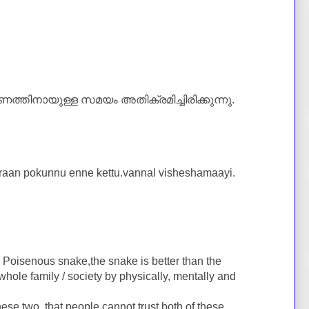
ത്തിനായുള്ള സമയം അതിക്രമിച്ചിരിക്കുന്നു.
araan pokunnu enne kettu.vannal visheshamaayi.
 Poisenous snake,the snake is better than the
whole family / society by physically, mentally and
hese two, that people cannot trust both of these.