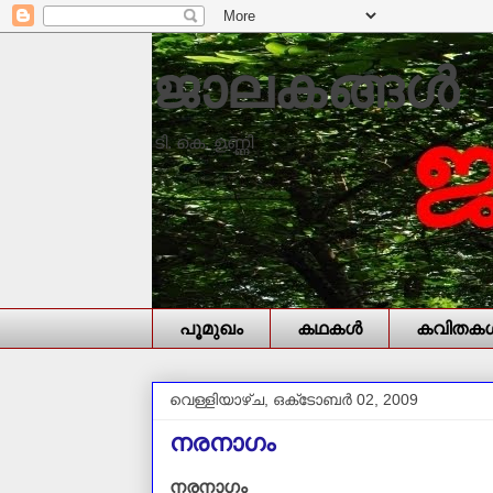
ജാലകങ്ങൾ
ടി. കെ. ഉണ്ണി
പൂമുഖം
കഥകള്‍
കവിതകള്
വെള്ളിയാഴ്‌ച, ഒക്‌ടോബർ 02, 2009
നരനാഗം
നരനാഗം