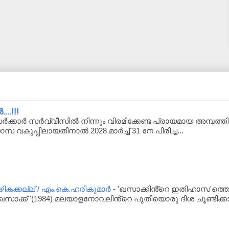
..!!!
്കാർ സർവ്വീസിൽ നിന്നും വിരമിക്കേണ്ട പ്രായമായ അമ്പത്തിയാ
യാസ വകുപ്പിലായതിനാൽ 2028 മാർച്ച് 31 നേ പിരിച്ച...
ക്കല്ല് / എം.കെ.ഹരികുമാർ
-
'ഖസാക്കിൻ്റെ ഇതിഹാസ'ത്തെപ
സാക്ക് '(1984) മലയാളനോവലിൻ്റെ പുതിയൊരു ദിശ ചൂണ്ടിക്കാ