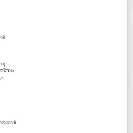
യി,
....
ിന്നും
ും
ന്മാര്‍