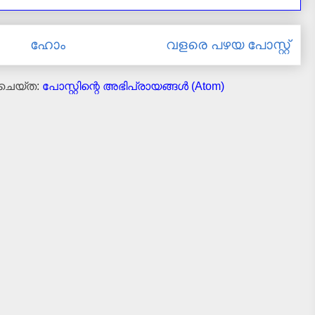
ഹോം
വളരെ പഴയ പോസ്റ്റ്
 ചെയ്ത:
പോസ്റ്റിന്റെ അഭിപ്രായങ്ങള്‍ (Atom)