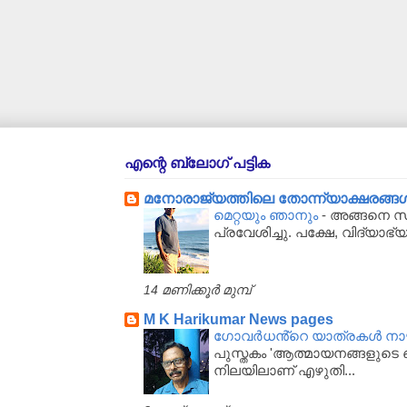
എന്റെ ബ്ലോഗ് പട്ടിക
മനോരാജ്യത്തിലെ തോന്ന്യാക്ഷരങ്ങള്‍..
മെറ്റയും ഞാനും
-
അങ്ങനെ സർക
പ്രവേശിച്ചു. പക്ഷേ, വിദ്യാഭ്
14 മണിക്കൂർ മുമ്പ്
M K Harikumar News pages
ഗോവർധൻ്റെ യാത്രകൾ നാഴിക
പുസ്തകം 'ആത്മായനങ്ങളുടെ ഖ
നിലയിലാണ് എഴുതി...