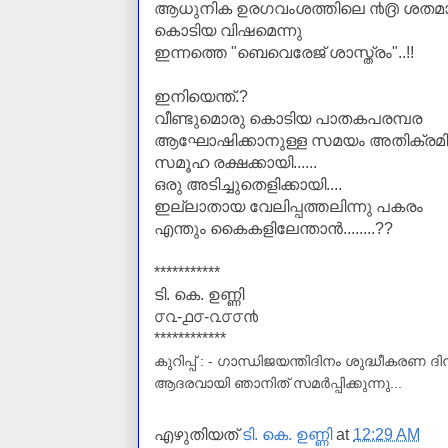
ആധുനിക ഉരഗവംശത്തിലെ ൯൫ ശതമാനത
കൊടിയ വിഷമെന്നു
ഇന്നത്തെ "ബെവെരേജ് ശാസ്ത്രം"..!!
ഇനിയെന്ത്.?
വീണ്ടുമൊരു കൊടിയ പാതകപരമ്പര
ആഘോഷിക്കാനുള്ള സമയം അതിക്രമിച്ച
സമൂഹ രക്ഷക്കായി......
ഒരു അടിച്ചുതെളിക്കായി....
ഇല്ലാതായ വേലിപ്പത്തലിന്നു പകരം
എന്തും കൈകളിലേന്താന്‍........??
***********
ടി. കെ. ഉണ്ണി
൦൨-൧൦-൨൦൦൯
************
കുറിപ്പ് : - ഗാന്ധിജയന്തിദിനം ശുദ്ധീകരണ 
ആദരവായി ഞാനിത് സമര്‍പ്പിക്കുന്നു...
എഴുതിയത്
ടി. കെ. ഉണ്ണി
at
12:29 AM