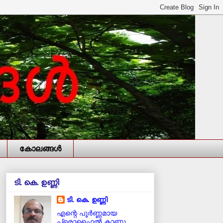
കോലങ്ങള്‍
ടി. കെ. ഉണ്ണി
ടി. കെ. ഉണ്ണി
എന്റെ പൂര്‍ണ്ണമായ
പ്രൊഫൈൽ കാണൂ