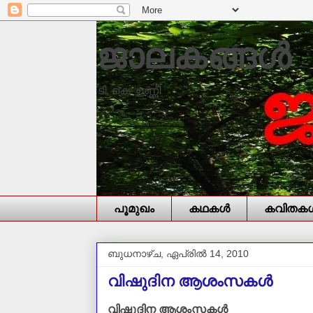
ജാലകങ്ങൾ
ടി. കെ. ഉണ്ണി
പൂമുഖം
കഥകള്‍
കവിതകള്
ബുധനാഴ്‌ച, ഏപ്രിൽ 14, 2010
വിഷുദിന ആശംസകള്‍
വിഷുദിന ആശംസകള്‍