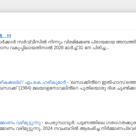
..!!!
്കാർ സർവ്വീസിൽ നിന്നും വിരമിക്കേണ്ട പ്രായമായ അമ്പത്തിയാ
യാസ വകുപ്പിലായതിനാൽ 2028 മാർച്ച് 31 നേ പിരിച്ച...
ക്കല്ല് / എം.കെ.ഹരികുമാർ
-
'ഖസാക്കിൻ്റെ ഇതിഹാസ'ത്തെപ
സാക്ക് '(1984) മലയാളനോവലിൻ്റെ പുതിയൊരു ദിശ ചൂണ്ടിക്കാ
്മാണം വഴിമുട്ടുന്നു
-
പെരുമ്പാവൂര്‍: പട്ടണത്തിലെ ഗതാഗതക്കുര
്മാണം വഴിമുട്ടുന്നു. 2024 നവംബറില്‍ ആരംഭിച്ച നിര്‍മ്മാണപ്രവര്