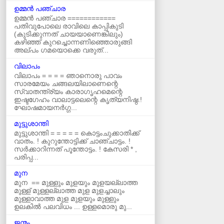
ഉമ്മന്‍ പഞ്ചാര
ഉമ്മൻ പഞ്ചാര ============
പതിവുപോലെ രാവിലെ കാപ്പികുടി
(കുടിക്കുന്നത് ചായയാണെങ്കിലും)
കഴിഞ്ഞ് കുറച്ചൊന്നണിഞ്ഞൊരുങ്ങി
അല്പം ഗമയൊക്കെ വരുത്...
വിലാപം
വിലാപം = = = = ഞാനൊരു പാവം
സാരമേയം ചങ്ങലയിലാണെന്റെ
സ്വാതന്ത്ര്യം കാരാഗൃഹമെന്റെ
ഇഷ്ടഗേഹം വാലാട്ടലെന്റെ കൃത്യനിഷ്ഠ.!
ഘോഷമായനർഗ്ഗ...
മുട്ടുശാന്തി
മുട്ടുശാന്തി = = = = = കൊട്ടംചുക്കാതിക്ക്‌
വാതം. ! കുറുന്തോട്ടിക്ക്‌ ചാഞ്ചാട്ടം. !
സർക്കാറിന്നത്‌ പൂന്തോട്ടം. ! കേസരി * ,
പരിപ്പ...
മുന
മുന == മുള്ളും മുളയും മുളയല്ലാത്ത
മുള്ള് മുള്ളല്ലാത്ത മുള മുളച്ചാലും
മുള്ളാവാത്ത മുള മുളയും മുള്ളും
ഉലകില്‍ പലവിധം ... ഉള്ളമൊരു മു...
ജന്മം