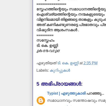
==============
സ്നേഹത്തിന്റെയും സമാധാനത്തിന്റെയ
ഐശ്വര്യത്തിന്റെയും നന്മകളുടെയും
വിളനിലമായി തിളങ്ങട്ടെ താങ്കളും കുടും
അത് കണികണ്ടുണരട്ടെ പ്രഭാതവും പ്രക
വിഷുദിന ആശംസകള്‍ .
========
സസ്നേഹം
ടി. കെ. ഉണ്ണി
൧൪-൦൪-൨൦൧൦
എഴുതിയത്
ടി. കെ. ഉണ്ണി
at
2:35 PM
Labels:
കുറിപ്പുകള്‍
5 അഭിപ്രായങ്ങൾ:
Typist | എഴുത്തുകാരി
പറഞ്ഞു...
സമാധാനവും സന്തോഷവും സമൃദ്ധ