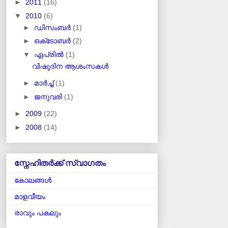
►
2011
(16)
▼
2010
(6)
►
ഡിസംബർ
(1)
►
ഒക്‌ടോബർ
(2)
▼
ഏപ്രിൽ
(1)
വിഷുദിന ആശംസകള്‍
►
മാർച്ച്
(1)
►
ജനുവരി
(1)
►
2009
(22)
►
2008
(14)
സ്നേഹിതർക്ക് സ്വാഗതം
കോലങ്ങള്‍
മാളവീയം
രാവും പകലും