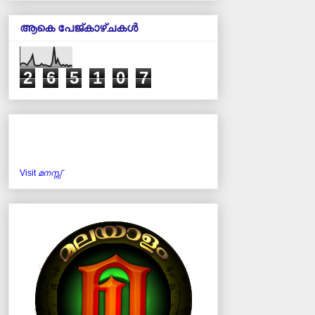
ആകെ പേജ്‌കാഴ്‌ചകള്‍
2
6
5
1
0
7
Visit
മനസ്സ്