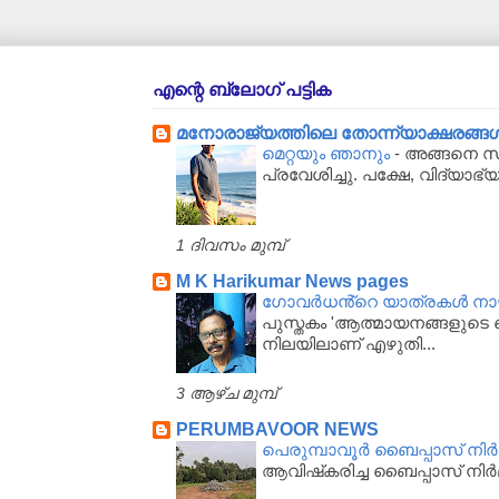
എന്റെ ബ്ലോഗ് പട്ടിക
മനോരാജ്യത്തിലെ തോന്ന്യാക്ഷരങ്ങള്‍..
മെറ്റയും ഞാനും
-
അങ്ങനെ സർക
പ്രവേശിച്ചു. പക്ഷേ, വിദ്യാഭ്
1 ദിവസം മുമ്പ്
M K Harikumar News pages
ഗോവർധൻ്റെ യാത്രകൾ നാഴിക
പുസ്തകം 'ആത്മായനങ്ങളുടെ ഖ
നിലയിലാണ് എഴുതി...
3 ആഴ്‌ച മുമ്പ്
PERUMBAVOOR NEWS
പെരുമ്പാവൂര്‍ ബൈപ്പാസ് നിര്‍മ
ആവിഷ്‌കരിച്ച ബൈപ്പാസ് നിര്‍മ