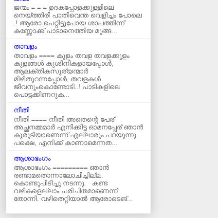
ജന്മം = = = ഉദകപ്പോളക്കുള്ളിലെ
നെയ്ത്തിരി പാതിവെന്ത വെളിച്ചം പോലെ
.! ആരോ പെറ്റിട്ടുപോയ ശാപത്തിന്ന്
കണ്ണോക്ക് പാടാനെത്തിയ മൂങ്ങ...
താവളം
താവളം ==== കുളം തവള തവളക്കുളം
കുളങ്ങൾ കുശിനികളായപ്പോൾ,
ആലക്തികസൂര്യന്മാർ
മിഴിതുറന്നപ്പോൾ, തവളകൾ
ജീവനുംകൊണ്ടോടി..! പാടികളിലെ
പൊട്ടക്കിണറുക...
നീതി
നീതി ==== നീതി അതെന്റെ പേര്
അച്ഛനമ്മമാർ എനിക്കിട്ട ഓമനപ്പേര് ഞാന്‍
കുരുടിയാണെന്ന് എല്ലാരും പറയുന്നു.
പക്ഷെ, എനിക്ക് കാണാമെന്നത...
ആശാഭംഗം
ആശാഭംഗം ========= ഞാൻ
രണ്ടാമതൊന്നാലോചിച്ചില്ല.
കൊണ്ടുപിടിച്ചു നടന്നു. കണ്ട
വഴികളെല്ലാം പരിചിതമാണെന്ന്
തോന്നി. വഴിതെറ്റിയാൽ ആരോടെങ്...