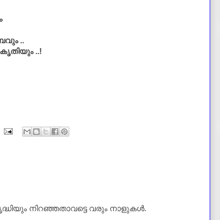
ും
ബവും ..
ൃതിയും ..!
ിയും നിറഞ്ഞതാവട്ടെ വരും നാളുകള്‍.