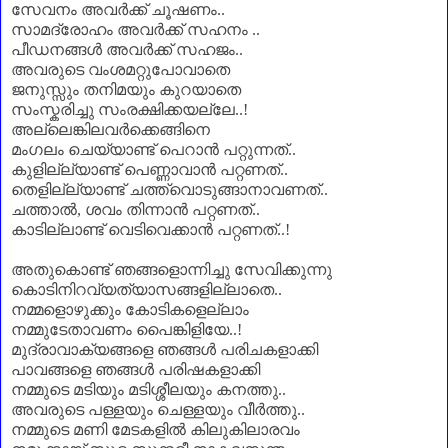
സേവനം അവർക്ക് ചൂഷണം..
സാമദ്രോഹം അവർക്ക് സഹനം ..
പീഡനങ്ങൾ അവർക്ക് സഹജം..
അവരുടെ വംശമറ്റുപോവാതെ
ജനുസ്സും തനിമയും കുറയാതെ
സംസ്കരിച്ചു സംരക്ഷിക്കയല്ലേ..
!
അല്ലെങ്കിലവർക്കെങ്ങിനെ
മംഗലം ചെയ്യാണ്ട് പെറാൻ പറ്റുന്നത്..
കുളില്ല്യാണ്ട് പെണ്ണാവാൻ പറ്റണത്..
തെളില്ല്യാണ്ട് ചത്ത്വൊടുങ്ങാനാവണത്..
ചത്താൽ
,
ശവം തിന്നാൻ പറ്റണത്..
കാടില്ലാണ്ട് വെടിവെക്കാൻ പറ്റണത്..!
അതുകൊണ്ട് ഞങ്ങളൊന്നിച്ചു സേവിക്കുന്നു
കൊടിനിറവ്യത്യാസങ്ങളില്ലാതെ..
നമ്മളൊഴുക്കും കോടികളെല്ലാം
നമ്മുടേതാവണം പൈങ്കിളിയേ..!
മുദ്രാവാക്യങ്ങളെ ഞങ്ങൾ പരിചകളാക്കി
പാവങ്ങളെ ഞങ്ങൾ പരിഷകളാക്കി
നമ്മുടെ മടിയും മടിശ്ശീലയും കനത്തു..
അവരുടെ പള്ളയും ചെള്ളയും വീർത്തു..
നമ്മുടെ മണി മേടകളിൽ കിലുകിലാരവം