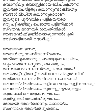
ക്ലാസ്സിലും ക്ലാസ്സിക്കായ ബി.പി.എൽസ്.!
ഇവർക്ക് പേരിട്ടതും ക്ലാസ്സുണ്ടാക്കിയതും
ഞങ്ങൾ മിഡിൽ ക്ലാസ്സുകാരാണ്‌..
ഇവരുടെ പൂർവ്വികം പട്ടികയത്രെ!
ഒരു പട്ടികയിലും പെടാത്ത പട്ടിണിക്കാർ
സ്വത്വം മറന്നവർ
,
ശവംതീനികൾ!
ഞങ്ങളവർക്ക് ഉയിർത്തെഴുന്നേൽപ്പേകി
അടിത്തട്ടിലാക്കി
,
ഉദ്ധരിച്ചു.!
ഞങ്ങളാണ്‌ ജനത
,
ഞങ്ങൾക്കു വേണ്ടിയാണ്‌ ഭരണം
,
മേൽത്തട്ടുകാരാവുക ഞങ്ങളുടെ ലക്ഷ്യം
,
ഒപ്പം ഭാരത സംസ്കാരം
,
പൈതൃകം
,
തനിമയോടെ നിലനിർത്തുകയെന്നതും.!
അടിത്തട്ട് ദളിതനു്
,
അഭിനവ ബിപിഎൽസിന്‌
രാജ്യമാസകലം പ്രത്യേക സംവരണം.!
അവർക്ക് പ്രത്യേകം കളിസ്ഥലവും കുളിസ്ഥലവും
അവർക്ക് പ്രത്യേകം കൂരകളും ഊരുകളും
കുരവകൾ അവരുടെ ഭാഷണം..
കുരിപ്പുകൾ അവർക്ക് ഭൂഷണം..
മേലായ്മ അവർക്കെന്നും വാലായ്മ..
സഹതാപം അവർക്ക് ദൂഷണം..