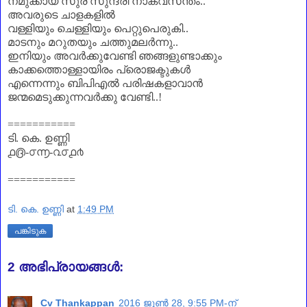
നമുക്കായ് സുര സുന്ദരീ നാകവസന്തം..
അവരുടെ ചാളകളിൽ
വള്ളിയും ചെള്ളിയും പെറ്റുപെരുകി..
മാടനും മറുതയും ചത്തുമലർന്നു..
ഇനിയും അവർക്കുവേണ്ടി ഞങ്ങളുണ്ടാക്കും
കാക്കത്തൊള്ളായിരം പ്രൊജക്ടുകൾ
എന്നെന്നും ബിപിഎൽ പരിഷകളാവാൻ
ജന്മമെടുക്കുന്നവർക്കു വേണ്ടി..!
===========
ടി. കെ. ഉണ്ണി
൧൫-൦൬-൨൦൧൪
=========
==
ടി. കെ. ഉണ്ണി
at
1:49 PM
പങ്കിടുക
2 അഭിപ്രായങ്ങൾ:
Cv Thankappan
2016 ജൂൺ 28, 9:55 PM-ന്