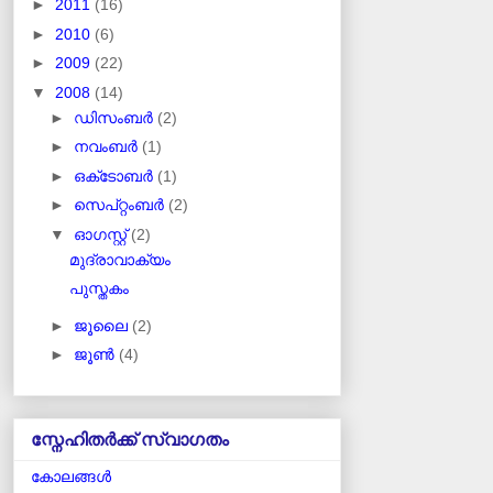
►
2011
(16)
►
2010
(6)
►
2009
(22)
▼
2008
(14)
►
ഡിസംബർ
(2)
►
നവംബർ
(1)
►
ഒക്‌ടോബർ
(1)
►
സെപ്റ്റംബർ
(2)
▼
ഓഗസ്റ്റ്
(2)
മുദ്രാവാക്യം
പുസ്തകം
►
ജൂലൈ
(2)
►
ജൂൺ
(4)
സ്നേഹിതർക്ക് സ്വാഗതം
കോലങ്ങള്‍