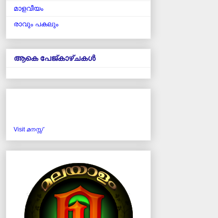
മാളവീയം
രാവും പകലും
ആകെ പേജ്‌കാഴ്‌ചകള്‍
Visit
മനസ്സ്