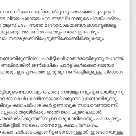
ഥാന നിയമസഭയിലേക്ക് മൂന്നു തെരഞ്ഞെടുപ്പുകള്‍
ുടെ വിജയ പരാജയ ഫലങ്ങളല്ല നമ്മുടെ പ്രതിപാദ്യം.
ളാണ് ആസ്പദം.
അതേ
മുദ്രാവാക്യങ്ങള്‍ ദശാബ്ദങ്ങളെ
ിക്കുകയും അവയില്‍ പലതും
നമ്മെ ഇപ്പോഴും
ാം നമ്മെ ഇക്കിളിപ്പെടുത്തിക്കൊണ്ടിരിക്കുകയും
്ടായിരുന്നില്ല. പാര്‍ട്ടികള്‍ മാത്രമായിരുന്നു
രംഗത്ത്.
,
അല്ലെങ്കില്‍ ഒന്നിലധികം പാര്‍ട്ടികള്‍ക്കെതിരെയോ
മായും ഇപ്പോഴത്തെ ഇരു മുന്നണി
കളിലുമുള്ള
പ്രധാന
.
ാര്‍ട്ടിയുടെ യോഗവും പൊതു സമ്മേളനവും ഉണ്ടായിരുന്നു.
ള്ള ജാഥകള്‍ (കാല്‍നടയായി വരുന്നവ) ഉണ്ടായിരുന്നു.
കിലും
കലാപരിപാടികള്‍
ഉണ്ടാവുക സാധാരണയാണ്.
്ബുകള്‍
ആയിരിക്കും
അതിന്‍റെ
ചുമതലക്കാര്‍.
ദര്‍ശിപ്പിക്കുന്നതിന്നുള്ള ഒരു വേദിയായും പലപ്പോഴും
ാടിക
ളില്‍
നാടകം, ഗാനമേള,
കഥാപ്രസംഗം,
യ കലാ പരിപാടികളാണ് ഉണ്ടാവാറുള്ളത്. ഇങ്ങനെയുള്ള