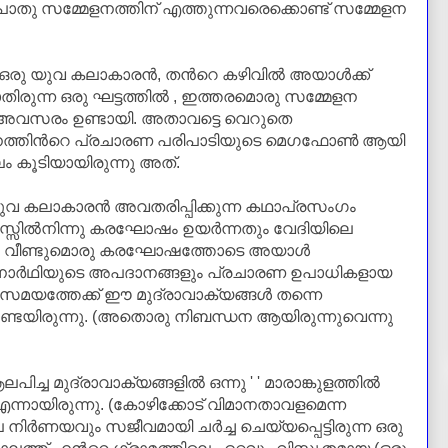
ൊതു
സമ്മേളനത്തിന്
എത്തുന്നവരെ
ക്കൊണ്ട് സമ്മേളന
ന ഒരു യുവ
കലാകാരന്‍,
തന്‍റെ
കഴിവില്‍ അയാള്‍ക്ക്‌
രുന്ന ഒരു ഘട്ടത്തില്‍ , ഇത്തരമൊരു സമ്മേളന
് അവസരം ഉണ്ടായി. അതാവട്ടെ വെറുതെ
ത്തിന്‍റെ
പ്രചാരണ പരിപാടിയുടെ
മെഗഫോണ്‍
ആയി
ഫലം കൂടിയായിരുന്നു അത്.
ട യുവ കലാകാരന്‍ അവതരിപ്പിക്കുന്ന കഥാപ്രസംഗം
്സില്‍നിന്നു
കരഘോഷം ഉയര്‍ന്നതും വേദിയിലെ
.
വീണ്ടുമൊരു കരഘോഷത്തോടെ
അയാള്‍
ാര്‍ഥിയുടെ
അപദാനങ്ങളും
പ്രചാരണ ഉപാധികളായ
 സമയത്തേക്ക് ഈ മുദ്രാവാക്യങ്ങള്‍ തന്നെ
 കൊണ്ടേയിരുന്നു. (അതൊരു നിബന്ധന ആയിരുന്നുവെന്നു
പിച്ച മുദ്രാവാക്യങ്ങളില്‍ ഒന്നു
' ' മാരാങ്കുളത്തില്‍
 എന്നായിരുന്നു.
(കോഴിക്കോട്
വിമാനതാവളമെന്ന
ല നിര്‍ണയവും സജീവമായി
ചര്‍ച്ച
ചെയ്യപ്പെട്ടിരുന്ന ഒരു