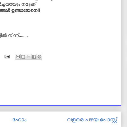
‍ച്ച
യായും നമുക്ക്
്ങള്‍ ഉണ്ടായേനെ!!
 നിന്ന്........
ഹോം
വളരെ പഴയ പോസ്റ്റ്