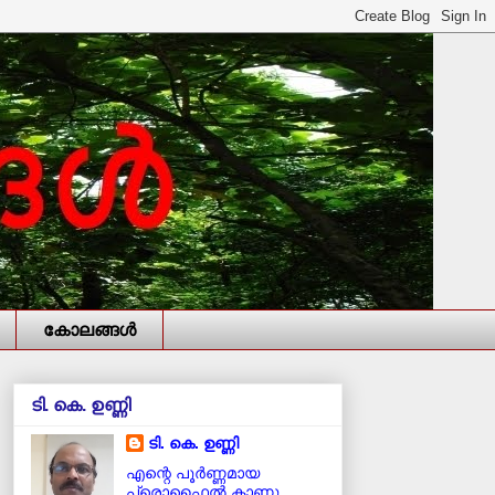
കോലങ്ങള്‍
ടി. കെ. ഉണ്ണി
ടി. കെ. ഉണ്ണി
എന്റെ പൂര്‍ണ്ണമായ
പ്രൊഫൈൽ കാണൂ