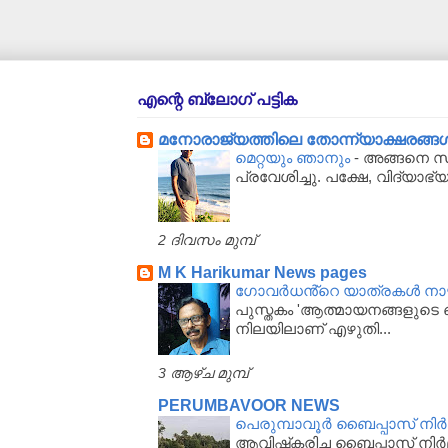
എന്റെ ബ്ലോഗ് പട്ടിക
മനോരാജ്യത്തിലെ തോന്ന്യാക്ഷരങ്ങള്‍..
മെറ്റയും ഞാനും
-
അങ്ങനെ സർക
പ്രവേശിച്ചു. പക്ഷേ, വിദ്യാഭ്
2 ദിവസം മുമ്പ്
M K Harikumar News pages
ഗോവർധൻ്റെ യാത്രകൾ നാഴിക
പുസ്തകം 'ആത്മായനങ്ങളുടെ ഖ
നിലയിലാണ് എഴുതി...
3 ആഴ്‌ച മുമ്പ്
PERUMBAVOOR NEWS
പെരുമ്പാവൂര്‍ ബൈപ്പാസ് നിര്‍മ
ആവിഷ്‌കരിച്ച ബൈപ്പാസ് നിര്‍മ