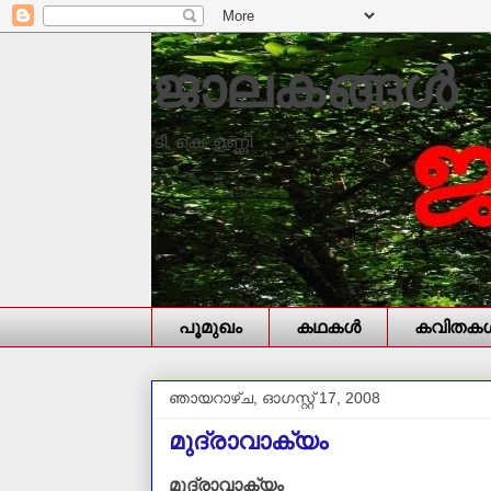
ജാലകങ്ങൾ
ടി. കെ. ഉണ്ണി
പൂമുഖം
കഥകള്‍
കവിതകള്
ഞായറാഴ്‌ച, ഓഗസ്റ്റ് 17, 2008
മുദ്രാവാക്യം
മുദ്രാവാക്യം