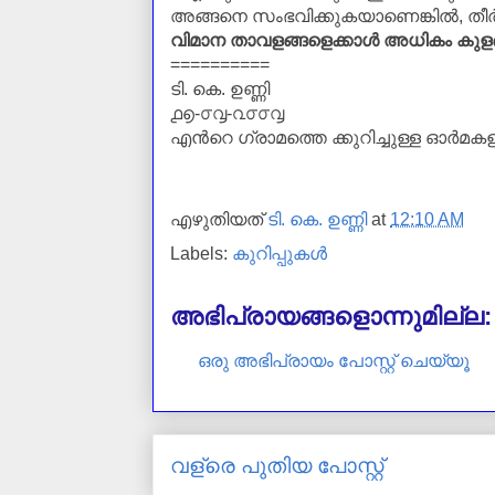
അങ്ങനെ സംഭവിക്കുകയാണെങ്കില്‍,
തീര്
വിമാന താവളങ്ങളെക്കാള്‍ അധികം കുളങ
==========
ടി. കെ. ഉണ്ണി
൧൭-൦൮-൨൦൦൮
എന്‍റെ ഗ്രാമത്തെ ക്കുറിച്ചുള്ള ഓര്‍മകളില്‍
എഴുതിയത്
ടി. കെ. ഉണ്ണി
at
12:10 AM
Labels:
കുറിപ്പുകള്‍
അഭിപ്രായങ്ങളൊന്നുമില്ല:
ഒരു അഭിപ്രായം പോസ്റ്റ് ചെയ്യൂ
വള്രെ പുതിയ പോസ്റ്റ്