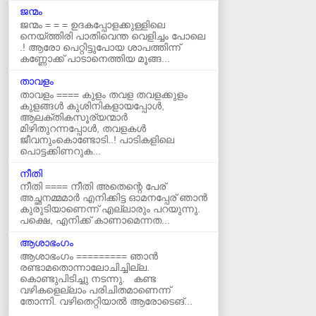
ജന്മം
ജന്മം = = = ഉദകപ്പോളക്കുള്ളിലെ
നെയ്ത്തിരി പാതിവെന്ത വെളിച്ചം പോലെ
.! ആരോ പെറ്റിട്ടുപോയ ശാപത്തിന്ന്
കണ്ണോക്ക് പാടാനെത്തിയ മൂങ്ങ...
താവളം
താവളം ==== കുളം തവള തവളക്കുളം
കുളങ്ങൾ കുശിനികളായപ്പോൾ,
ആലക്തികസൂര്യന്മാർ
മിഴിതുറന്നപ്പോൾ, തവളകൾ
ജീവനുംകൊണ്ടോടി..! പാടികളിലെ
പൊട്ടക്കിണറുക...
നീതി
നീതി ==== നീതി അതെന്റെ പേര്
അച്ഛനമ്മമാർ എനിക്കിട്ട ഓമനപ്പേര് ഞാന്‍
കുരുടിയാണെന്ന് എല്ലാരും പറയുന്നു.
പക്ഷെ, എനിക്ക് കാണാമെന്നത...
ആശാഭംഗം
ആശാഭംഗം ========= ഞാൻ
രണ്ടാമതൊന്നാലോചിച്ചില്ല.
കൊണ്ടുപിടിച്ചു നടന്നു. കണ്ട
വഴികളെല്ലാം പരിചിതമാണെന്ന്
തോന്നി. വഴിതെറ്റിയാൽ ആരോടെങ്...