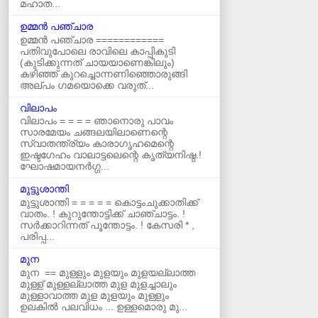
മഹാത...
ഉമ്മന്‍ പഞ്ചാര
ഉമ്മൻ പഞ്ചാര ============
പതിവുപോലെ രാവിലെ കാപ്പികുടി
(കുടിക്കുന്നത് ചായയാണെങ്കിലും)
കഴിഞ്ഞ് കുറച്ചൊന്നണിഞ്ഞൊരുങ്ങി
അല്പം ഗമയൊക്കെ വരുത്...
വിലാപം
വിലാപം = = = = ഞാനൊരു പാവം
സാരമേയം ചങ്ങലയിലാണെന്റെ
സ്വാതന്ത്ര്യം കാരാഗൃഹമെന്റെ
ഇഷ്ടഗേഹം വാലാട്ടലെന്റെ കൃത്യനിഷ്ഠ.!
ഘോഷമായനർഗ്ഗ...
മുട്ടുശാന്തി
മുട്ടുശാന്തി = = = = = കൊട്ടംചുക്കാതിക്ക്‌
വാതം. ! കുറുന്തോട്ടിക്ക്‌ ചാഞ്ചാട്ടം. !
സർക്കാറിന്നത്‌ പൂന്തോട്ടം. ! കേസരി * ,
പരിപ്പ...
മുന
മുന == മുള്ളും മുളയും മുളയല്ലാത്ത
മുള്ള് മുള്ളല്ലാത്ത മുള മുളച്ചാലും
മുള്ളാവാത്ത മുള മുളയും മുള്ളും
ഉലകില്‍ പലവിധം ... ഉള്ളമൊരു മു...