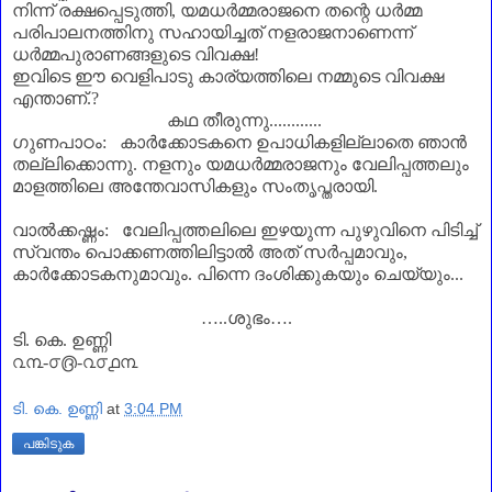
നിന്ന് രക്ഷപ്പെടുത്തി
,
യമധർമ്മരാജനെ തന്റെ ധർമ്മ
പരിപാലനത്തിനു സഹായിച്ചത് നളരാജനാണെന്ന്
ധർമ്മപുരാണങ്ങളുടെ വിവക്ഷ!
ഇവിടെ ഈ വെളിപാടു കാര്യത്തിലെ നമ്മുടെ വിവക്ഷ
എന്താണ്‌.
?
കഥ തീരുന്നു............
ഗുണപാഠം: കാർക്കോടകനെ ഉപാധികളില്ലാതെ ഞാൻ
തല്ലിക്കൊന്നു. നളനും യമധർമ്മരാജനും വേലിപ്പത്തലും
മാളത്തിലെ അന്തേവാസികളും സംതൃപ്തരായി.
വാൽക്കഷ്ണം: വേലിപ്പത്തലിലെ ഇഴയുന്ന പുഴുവിനെ പിടിച്ച്
സ്വന്തം പൊക്കണത്തിലിട്ടാൽ അത് സർപ്പമാവും
,
കാർക്കോടകനുമാവും. പിന്നെ ദംശിക്കുകയും ചെയ്യും...
…
..
ശുഭം
…
.
ടി. കെ. ഉണ്ണി
൨൩-൦൫-൨൦൧൩
ടി. കെ. ഉണ്ണി
at
3:04 PM
പങ്കിടുക