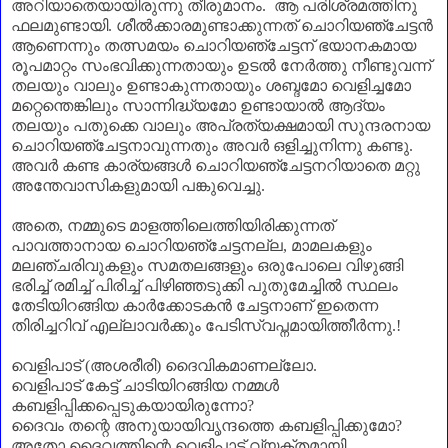
അറിയാതെയായിരുന്നു തീരുമാനം. ആ പരിശ്രമത്തിനു
ഫലമുണ്ടായി. ശീൽക്കാരമുണ്ടാക്കുന്നത് ചൊറിയഞ്ചേട്ടൻ
ആണെന്നും തത്സമയം ചൊറിയഞ്ചേട്ടന്‌ ഭയാനകമായ
രൂപമാറ്റം സംഭവിക്കുന്നതായും ഉടൽ നേർത്തു നീണ്ടുവന്ന്
തലയും വാലും ഉണ്ടാകുന്നതായും ശബ്ദമോ വെളിച്ചമോ
മറ്റെന്തെങ്കിലും സാന്നിദ്ധ്യമോ ഉണ്ടായാൽ ആദ്യം
തലയും പതുക്കെ വാലും അപ്രത്യക്ഷമായി സുന്ദരനായ
ചൊറിയഞ്ചേട്ടനാവുന്നതും അവർ ഒളിച്ചുനിന്നു കണ്ടു.
അവർ കണ്ട കാര്യങ്ങൾ ചൊറിയഞ്ചേട്ടനറിയാതെ മറ്റു
അന്തേവാസികളുമായി പങ്കുവെച്ചു.
അതെ
,
നമ്മുടെ മാളത്തിലെത്തിയിരിക്കുന്നത്
പാവത്താനായ ചൊറിയഞ്ചേട്ടനല്ല
,
മാമലകളും
മലഞ്ചരിവുകളും സമതലങ്ങളും ഒരുപോലെ വിഴുങ്ങി
ഭരിച്ച് രമിച്ച് പിരിച്ച് പിഴിഞ്ഞടുക്കി പുതുമേച്ചിൽ സ്ഥലം
തേടിയിറങ്ങിയ കാർക്കോടകൻ ചേട്ടനാണ്‌ ഇതെന്ന
തിരിച്ചറിവ് എല്ലാവർക്കും പേടിസ്വപ്നമായിത്തീർന്നു.!
വെളിപാട് (അശരീരി) ദൈവികമാണല്ലോ.
വെളിപാട് കേട്ട് ചാടിയിറങ്ങിയ നമ്മൾ
കബളിപ്പിക്കപ്പെടുകയായിരുന്നോ
?
ദൈവം തന്റെ അനുയായിവൃന്ദത്തെ കബളിപ്പിക്കുമോ
?
അതോ ദൈവത്തിന്റെ വെളിപാട് വ്യക്തമായി