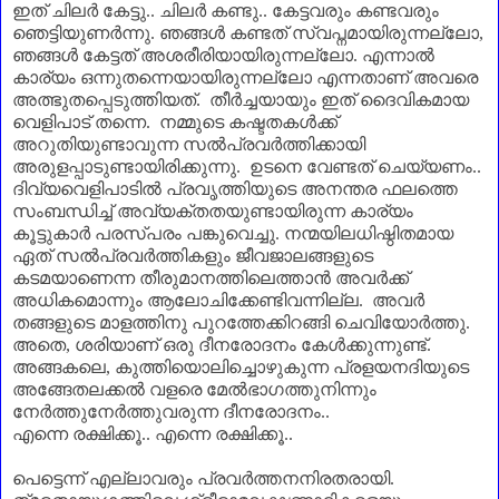
ഇത് ചിലർ കേട്ടു.. ചിലർ കണ്ടു.. കേട്ടവരും കണ്ടവരും
ഞെട്ടിയുണർന്നു. ഞങ്ങൾ കണ്ടത് സ്വപ്നമായിരുന്നല്ലോ
,
ഞങ്ങൾ കേട്ടത് അശരീരിയായിരുന്നല്ലോ. എന്നാൽ
കാര്യം ഒന്നുതന്നെയായിരുന്നല്ലോ എന്നതാണ്‌ അവരെ
അത്ഭുതപ്പെടുത്തിയത്. തീർച്ചയായും ഇത് ദൈവികമായ
വെളിപാട് തന്നെ. നമ്മുടെ കഷ്ടതകൾക്ക്
അറുതിയുണ്ടാവുന്ന സൽപ്രവർത്തിക്കായി
അരുളപ്പാടുണ്ടായിരിക്കുന്നു. ഉടനെ വേണ്ടത് ചെയ്യണം..
ദിവ്യവെളിപാടിൽ പ്രവൃത്തിയുടെ അനന്തര ഫലത്തെ
സംബന്ധിച്ച് അവ്യക്തതയുണ്ടായിരുന്ന കാര്യം
കൂട്ടുകാർ പരസ്പരം പങ്കുവെച്ചു. നന്മയിലധിഷ്ഠിതമായ
ഏത് സൽപ്രവർത്തികളും ജീവജാലങ്ങളുടെ
കടമയാണെന്ന തീരുമാനത്തിലെത്താൻ അവർക്ക്
അധികമൊന്നും ആലോചിക്കേണ്ടിവന്നില്ല. അവർ
തങ്ങളുടെ മാളത്തിനു പുറത്തേക്കിറങ്ങി ചെവിയോർത്തു.
അതെ
,
ശരിയാണ്‌ ഒരു ദീനരോദനം കേൾക്കുന്നുണ്ട്.
അങ്ങകലെ
,
കുത്തിയൊലിച്ചൊഴുകുന്ന പ്രളയനദിയുടെ
അങ്ങേതലക്കൽ വളരെ മേൽഭാഗത്തുനിന്നും
നേർത്തുനേർത്തുവരുന്ന ദീനരോദനം..
എന്നെ രക്ഷിക്കൂ.. എന്നെ രക്ഷിക്കൂ..
പെട്ടെന്ന് എല്ലാവരും പ്രവർത്തനനിരതരായി.