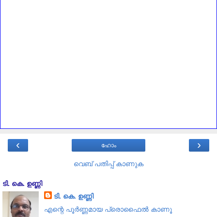
‹
›
ഹോം
വെബ് പതിപ്പ് കാണുക
ടി. കെ. ഉണ്ണി
ടി. കെ. ഉണ്ണി
എന്റെ പൂര്‍ണ്ണമായ പ്രൊഫൈൽ കാണൂ