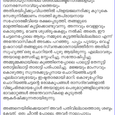
ത്രേതായുഗത്തിലെ ശ്രീരാമലക്ഷ്മണാദികളെയും
വാനരസേനാവ്യൂഹത്തെയും
അതിശയിപ്പിക്കുംവിധത്തിൽ പ്രളയജലനദിക്കു കുറുകെ
സേതുനിർമ്മാണം നടത്തി മൃതപ്രായനായ
സഹോദരജീവിയെ രക്ഷപ്പെടുത്തി
,
തങ്ങളുടെ
മാളത്തിലേക്ക് കൂട്ടിക്കൊണ്ടുവന്നു. അന്നവും വെള്ളവും
കൊടുത്തു
,
വേണ്ട ശുശ്രൂഷകളും നൽകി. അതെ
,
ഈ
ചേട്ടനെപ്പോലെ ആരും നമ്മുടെ കൂട്ടത്തിലില്ലല്ലോ എന്ന്
അന്തേവാസികൾ അടക്കം പറഞ്ഞു. പപ്പും പൂടയും വെച്ച്
ഉഷാറായി തങ്ങളുടെ സ്വന്തക്കാരനായിത്തീർന്ന അതിഥി
സുഹൃത്ത് ഒരു ചൊറിയൻ പുഴു ആയിരുന്നു. എല്ലാവരും
അയാളെ മത്സരിച്ചു സ്നേഹിച്ചു
,
സന്തോഷിപ്പിച്ചു.
അമ്മൂമ്മക്കഥയിലെ കുഞ്ഞിനെപ്പോലെ പാലൂട്ടി തേനൂട്ടി
തൊട്ടിലിലാട്ടി താരാട്ടി പരിപാലിച്ചു. മജ്ജയും മാംസവും
കൊഴുത്തു സുന്ദരക്കുട്ടപ്പനായ ചൊറിയഞ്ചേട്ടൻ
എല്ലാവരുടേയും ഇഷ്ടതാരമായി മാറി. കൊഴുപ്പേറിയ
ചൊറിയഞ്ചേട്ടന്റെ രോമകൂപങ്ങൾ രാസദ്രവങ്ങളാൽ
വിജൃംഭിതമായപ്പോൾ അയാളുടെ പെരുമാറ്റങ്ങളിലുണ്ടായ
ഭാവമാറ്റങ്ങൾ അന്തേവാസികളെ കൂടുതൽ
ആകർഷിക്കുന്നതായിരുന്നു.
അങ്ങനെയിരിക്കെയാണ്‌ അവർ പതിവില്ലാത്തൊരു ശബ്ദം
കേട്ടത്. ഒരു ചീറ്റൽ പോലെ. അവർ നാലുപാടും