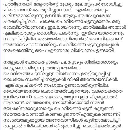
പരതിനോക്കി. മാളത്തിന്റെ മുക്കും മൂലയും പരിശോധിച്ചു.
ചിലർ പരസ്പരം തുറിച്ചുനോക്കി.. എല്ലാവർക്കും
പരിഭ്രമമായിരുന്നു ഉള്ളിൽ. ആരും അത് പുറമേക്ക്
പ്രകടിപ്പിച്ചില്ല. പക്ഷെ
,
ചൊറിയഞ്ചേട്ടനുമാത്രം ഒരു
ഭാവവ്യത്യാസവും ഇല്ലായിരുന്നു. മാത്രമല്ല അയാൾ
എല്ലാവർക്കും ധൈര്യം പകർന്നു. ഇവിടെ യാതൊന്നും
സംഭവിച്ചിട്ടില്ല. അതെല്ലാം നിങ്ങൾക്ക് തോന്നിയതാണ്‌.
അതോടെ എല്ലാവരിലും ചൊറിയഞ്ചേട്ടനുള്ളപ്പോൾ
നമുക്കെന്തിനു ഭയം
?
എന്നൊരു വിശ്വാസം ഉണ്ടായി.
നാളുകൾ പോകെപ്പോകെ പലപ്പോഴും ശീൽക്കാരശബ്ദം
കേട്ടുകൊണ്ടിരുന്നു. അപ്പോഴെല്ലാം
ചൊറിയഞ്ചേട്ടനിലുള്ള വിശ്വാസം ഊട്ടിയുറപ്പിച്ച്
ധൈര്യം സംഭരിച്ച് നാളുകൾ നീക്കി അന്തേവാസികൾ.
എങ്കിലും ചിലരിൽ സംശയം ഉണ്ടാവാതിരുന്നില്ല.
ധൈര്യവാനായ ചൊറിയഞ്ചേട്ടനെയും വകവെക്കാതെ
ഇവിടെ വന്ന് നമ്മെ ഭയപ്പെടുത്തുന്ന ഈ ചീറ്റലുകാരൻ
ആരാണ്‌
?.
മാത്രമല്ല
,
ഈയ്യിടെയായി നമ്മൾ
ഭയചകിതരാവുമ്പോഴും ചൊറിയഞ്ചേട്ടൻ കൂടുതൽ
സന്തോഷവാനായി കാണപ്പെടുന്നത് എന്തുകൊണ്ടാണ്‌
?
സംശയാലുക്കളായ അന്തേവാസികൾ കൂടിയാലോചിച്ച്
രാപ്പകൽ നിരീക്ഷിക്കാൻ തീരുമാനിച്ചു. ചൊറിയഞ്ചേട്ടൻ