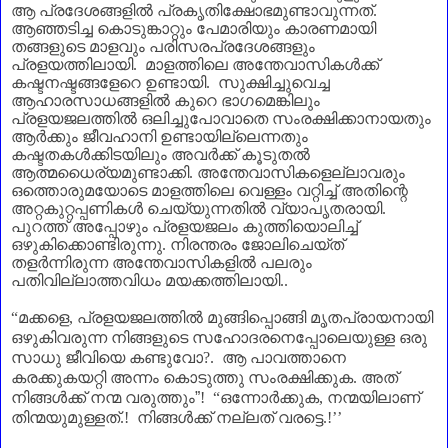
ആ പ്രദേശങ്ങളിൽ പ്രകൃതിക്ഷോഭമുണ്ടാവുന്നത്.
ആഞ്ഞടിച്ച കൊടുങ്കാറ്റും പേമാരിയും കാരണമായി
തങ്ങളുടെ മാളവും പരിസരപ്രദേശങ്ങളും
പ്രളയത്തിലായി. മാളത്തിലെ അന്തേവാസികൾക്ക്
കഷ്ടനഷ്ടങ്ങളേറെ ഉണ്ടായി. സുക്ഷിച്ചുവെച്ച
ആഹാരസാധങ്ങളിൽ കുറെ ഭാഗമെങ്കിലും
പ്രളയജലത്തിൽ ഒലിച്ചുപോവാതെ സംരക്ഷിക്കാനായതും
ആർക്കും ജീവഹാനി ഉണ്ടായില്ലെന്നതും
കഷ്ടതകൾക്കിടയിലും അവർക്ക് കൂടുതൽ
ആത്മധൈര്യമുണ്ടാക്കി. അന്തേവാസികളെല്ലാവരും
ഒത്തൊരുമയോടെ മാളത്തിലെ വെള്ളം വറ്റിച്ച് അതിന്റെ
അറ്റകുറ്റപ്പണികൾ ചെയ്യുന്നതിൽ വ്യാപൃതരായി.
പുറത്ത് അപ്പോഴും പ്രളയജലം കുത്തിയൊലിച്ച്
ഒഴുകിക്കൊണ്ടിരുന്നു. നിരന്തരം ജോലിചെയ്ത്
തളർന്നിരുന്ന അന്തേവാസികളിൽ പലരും
പതിവില്ലാത്തവിധം മയക്കത്തിലായി..
“
മക്കളെ
,
പ്രളയജലത്തിൽ മുങ്ങിപ്പൊങ്ങി മൃതപ്രായനായി
ഒഴുകിവരുന്ന നിങ്ങളുടെ സഹോദരനെപ്പോലെയുള്ള ഒരു
സാധു ജീവിയെ കണ്ടുവോ
?.
ആ പാവത്താനെ
കരക്കുകയറ്റി അന്നം കൊടുത്തു സംരക്ഷിക്കുക. അത്
നിങ്ങൾക്ക് നന്മ വരുത്തും
”
! “
ഒന്നോർക്കുക
,
നന്മയിലാണ്‌
തിന്മയുമുള്ളത്.! നിങ്ങൾക്ക് നല്ലത് വരട്ടെ.!
’’