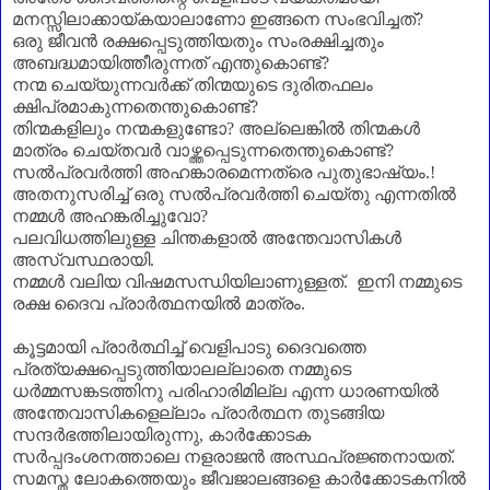
മനസ്സിലാക്കായ്കയാലാണോ ഇങ്ങനെ സംഭവിച്ചത്
?
ഒരു ജീവൻ രക്ഷപ്പെടുത്തിയതും സംരക്ഷിച്ചതും
അബദ്ധമായിത്തീരുന്നത് എന്തുകൊണ്ട്
?
നന്മ ചെയ്യുന്നവർക്ക് തിന്മയുടെ ദുരിതഫലം
ക്ഷിപ്രമാകുന്നതെന്തുകൊണ്ട്
?
തിന്മകളിലും നന്മകളുണ്ടോ
?
അല്ലെങ്കിൽ തിന്മകൾ
മാത്രം ചെയ്തവർ വാഴ്ത്തപ്പെടുന്നതെന്തുകൊണ്ട്
?
സൽപ്രവർത്തി അഹങ്കാരമെന്നത്രെ പുതുഭാഷ്യം.!
അതനുസരിച്ച് ഒരു സൽപ്രവർത്തി ചെയ്തു എന്നതിൽ
നമ്മൾ അഹങ്കരിച്ചുവോ
?
പലവിധത്തിലുള്ള ചിന്തകളാൽ അന്തേവാസികൾ
അസ്വസ്ഥരായി.
നമ്മൾ വലിയ വിഷമസന്ധിയിലാണുള്ളത്. ഇനി നമ്മുടെ
രക്ഷ ദൈവ പ്രാർത്ഥനയിൽ മാത്രം.
കൂട്ടമായി പ്രാർത്ഥിച്ച് വെളിപാടു ദൈവത്തെ
പ്രത്യക്ഷപ്പെടുത്തിയാലല്ലാതെ നമ്മുടെ
ധർമ്മസങ്കടത്തിനു പരിഹാരിമില്ല എന്ന ധാരണയിൽ
അന്തേവാസികളെല്ലാം പ്രാർത്ഥന തുടങ്ങിയ
സന്ദർഭത്തിലായിരുന്നു
,
കാർക്കോടക
സർപ്പദംശനത്താലെ നളരാജൻ അസ്ഥപ്രജ്ഞനായത്.
സമസ്ത ലോകത്തെയും ജീവജാലങ്ങളെ കാർക്കോടകനിൽ