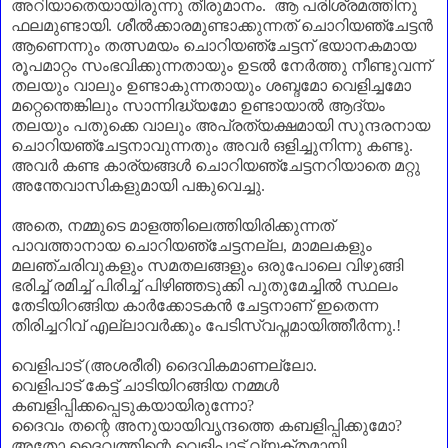
അറിയാതെയായിരുന്നു തീരുമാനം. ആ പരിശ്രമത്തിനു
ഫലമുണ്ടായി. ശീൽക്കാരമുണ്ടാക്കുന്നത് ചൊറിയഞ്ചേട്ടൻ
ആണെന്നും തത്സമയം ചൊറിയഞ്ചേട്ടന്‌ ഭയാനകമായ
രൂപമാറ്റം സംഭവിക്കുന്നതായും ഉടൽ നേർത്തു നീണ്ടുവന്ന്
തലയും വാലും ഉണ്ടാകുന്നതായും ശബ്ദമോ വെളിച്ചമോ
മറ്റെന്തെങ്കിലും സാന്നിദ്ധ്യമോ ഉണ്ടായാൽ ആദ്യം
തലയും പതുക്കെ വാലും അപ്രത്യക്ഷമായി സുന്ദരനായ
ചൊറിയഞ്ചേട്ടനാവുന്നതും അവർ ഒളിച്ചുനിന്നു കണ്ടു.
അവർ കണ്ട കാര്യങ്ങൾ ചൊറിയഞ്ചേട്ടനറിയാതെ മറ്റു
അന്തേവാസികളുമായി പങ്കുവെച്ചു.
അതെ
,
നമ്മുടെ മാളത്തിലെത്തിയിരിക്കുന്നത്
പാവത്താനായ ചൊറിയഞ്ചേട്ടനല്ല
,
മാമലകളും
മലഞ്ചരിവുകളും സമതലങ്ങളും ഒരുപോലെ വിഴുങ്ങി
ഭരിച്ച് രമിച്ച് പിരിച്ച് പിഴിഞ്ഞടുക്കി പുതുമേച്ചിൽ സ്ഥലം
തേടിയിറങ്ങിയ കാർക്കോടകൻ ചേട്ടനാണ്‌ ഇതെന്ന
തിരിച്ചറിവ് എല്ലാവർക്കും പേടിസ്വപ്നമായിത്തീർന്നു.!
വെളിപാട് (അശരീരി) ദൈവികമാണല്ലോ.
വെളിപാട് കേട്ട് ചാടിയിറങ്ങിയ നമ്മൾ
കബളിപ്പിക്കപ്പെടുകയായിരുന്നോ
?
ദൈവം തന്റെ അനുയായിവൃന്ദത്തെ കബളിപ്പിക്കുമോ
?
അതോ ദൈവത്തിന്റെ വെളിപാട് വ്യക്തമായി