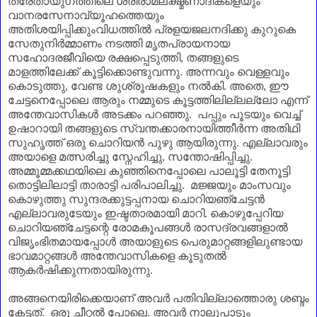
ത്രേതായുഗത്തിലെ ശ്രീരാമലക്ഷ്മണാദികളെയും
വാനരസേനാവ്യൂഹത്തെയും
അതിശയിപ്പിക്കുംവിധത്തിൽ പ്രളയജലനദിക്കു കുറുകെ
സേതുനിർമ്മാണം നടത്തി മൃതപ്രായനായ
സഹോദരജീവിയെ രക്ഷപ്പെടുത്തി
,
തങ്ങളുടെ
മാളത്തിലേക്ക് കൂട്ടിക്കൊണ്ടുവന്നു. അന്നവും വെള്ളവും
കൊടുത്തു
,
വേണ്ട ശുശ്രൂഷകളും നൽകി. അതെ
,
ഈ
ചേട്ടനെപ്പോലെ ആരും നമ്മുടെ കൂട്ടത്തിലില്ലല്ലോ എന്ന്
അന്തേവാസികൾ അടക്കം പറഞ്ഞു. പപ്പും പൂടയും വെച്ച്
ഉഷാറായി തങ്ങളുടെ സ്വന്തക്കാരനായിത്തീർന്ന അതിഥി
സുഹൃത്ത് ഒരു ചൊറിയൻ പുഴു ആയിരുന്നു. എല്ലാവരും
അയാളെ മത്സരിച്ചു സ്നേഹിച്ചു
,
സന്തോഷിപ്പിച്ചു.
അമ്മൂമ്മക്കഥയിലെ കുഞ്ഞിനെപ്പോലെ പാലൂട്ടി തേനൂട്ടി
തൊട്ടിലിലാട്ടി താരാട്ടി പരിപാലിച്ചു. മജ്ജയും മാംസവും
കൊഴുത്തു സുന്ദരക്കുട്ടപ്പനായ ചൊറിയഞ്ചേട്ടൻ
എല്ലാവരുടേയും ഇഷ്ടതാരമായി മാറി. കൊഴുപ്പേറിയ
ചൊറിയഞ്ചേട്ടന്റെ രോമകൂപങ്ങൾ രാസദ്രവങ്ങളാൽ
വിജൃംഭിതമായപ്പോൾ അയാളുടെ പെരുമാറ്റങ്ങളിലുണ്ടായ
ഭാവമാറ്റങ്ങൾ അന്തേവാസികളെ കൂടുതൽ
ആകർഷിക്കുന്നതായിരുന്നു.
അങ്ങനെയിരിക്കെയാണ്‌ അവർ പതിവില്ലാത്തൊരു ശബ്ദം
കേട്ടത്. ഒരു ചീറ്റൽ പോലെ. അവർ നാലുപാടും