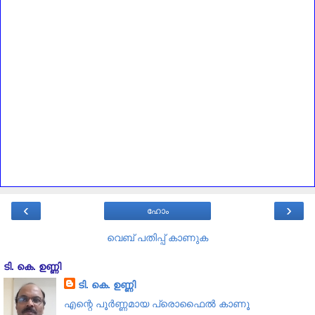
‹
›
ഹോം
വെബ് പതിപ്പ് കാണുക
ടി. കെ. ഉണ്ണി
ടി. കെ. ഉണ്ണി
എന്റെ പൂര്‍ണ്ണമായ പ്രൊഫൈൽ കാണൂ