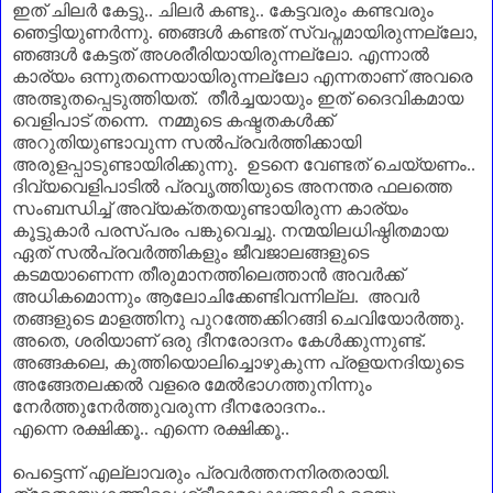
ഇത് ചിലർ കേട്ടു.. ചിലർ കണ്ടു.. കേട്ടവരും കണ്ടവരും
ഞെട്ടിയുണർന്നു. ഞങ്ങൾ കണ്ടത് സ്വപ്നമായിരുന്നല്ലോ
,
ഞങ്ങൾ കേട്ടത് അശരീരിയായിരുന്നല്ലോ. എന്നാൽ
കാര്യം ഒന്നുതന്നെയായിരുന്നല്ലോ എന്നതാണ്‌ അവരെ
അത്ഭുതപ്പെടുത്തിയത്. തീർച്ചയായും ഇത് ദൈവികമായ
വെളിപാട് തന്നെ. നമ്മുടെ കഷ്ടതകൾക്ക്
അറുതിയുണ്ടാവുന്ന സൽപ്രവർത്തിക്കായി
അരുളപ്പാടുണ്ടായിരിക്കുന്നു. ഉടനെ വേണ്ടത് ചെയ്യണം..
ദിവ്യവെളിപാടിൽ പ്രവൃത്തിയുടെ അനന്തര ഫലത്തെ
സംബന്ധിച്ച് അവ്യക്തതയുണ്ടായിരുന്ന കാര്യം
കൂട്ടുകാർ പരസ്പരം പങ്കുവെച്ചു. നന്മയിലധിഷ്ഠിതമായ
ഏത് സൽപ്രവർത്തികളും ജീവജാലങ്ങളുടെ
കടമയാണെന്ന തീരുമാനത്തിലെത്താൻ അവർക്ക്
അധികമൊന്നും ആലോചിക്കേണ്ടിവന്നില്ല. അവർ
തങ്ങളുടെ മാളത്തിനു പുറത്തേക്കിറങ്ങി ചെവിയോർത്തു.
അതെ
,
ശരിയാണ്‌ ഒരു ദീനരോദനം കേൾക്കുന്നുണ്ട്.
അങ്ങകലെ
,
കുത്തിയൊലിച്ചൊഴുകുന്ന പ്രളയനദിയുടെ
അങ്ങേതലക്കൽ വളരെ മേൽഭാഗത്തുനിന്നും
നേർത്തുനേർത്തുവരുന്ന ദീനരോദനം..
എന്നെ രക്ഷിക്കൂ.. എന്നെ രക്ഷിക്കൂ..
പെട്ടെന്ന് എല്ലാവരും പ്രവർത്തനനിരതരായി.