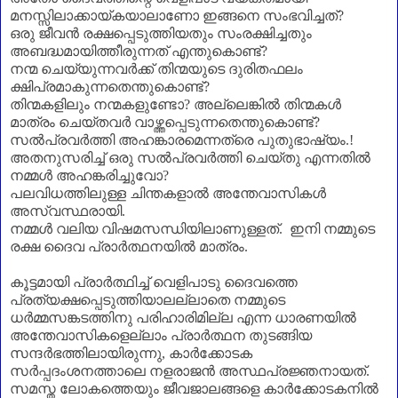
മനസ്സിലാക്കായ്കയാലാണോ ഇങ്ങനെ സംഭവിച്ചത്
?
ഒരു ജീവൻ രക്ഷപ്പെടുത്തിയതും സംരക്ഷിച്ചതും
അബദ്ധമായിത്തീരുന്നത് എന്തുകൊണ്ട്
?
നന്മ ചെയ്യുന്നവർക്ക് തിന്മയുടെ ദുരിതഫലം
ക്ഷിപ്രമാകുന്നതെന്തുകൊണ്ട്
?
തിന്മകളിലും നന്മകളുണ്ടോ
?
അല്ലെങ്കിൽ തിന്മകൾ
മാത്രം ചെയ്തവർ വാഴ്ത്തപ്പെടുന്നതെന്തുകൊണ്ട്
?
സൽപ്രവർത്തി അഹങ്കാരമെന്നത്രെ പുതുഭാഷ്യം.!
അതനുസരിച്ച് ഒരു സൽപ്രവർത്തി ചെയ്തു എന്നതിൽ
നമ്മൾ അഹങ്കരിച്ചുവോ
?
പലവിധത്തിലുള്ള ചിന്തകളാൽ അന്തേവാസികൾ
അസ്വസ്ഥരായി.
നമ്മൾ വലിയ വിഷമസന്ധിയിലാണുള്ളത്. ഇനി നമ്മുടെ
രക്ഷ ദൈവ പ്രാർത്ഥനയിൽ മാത്രം.
കൂട്ടമായി പ്രാർത്ഥിച്ച് വെളിപാടു ദൈവത്തെ
പ്രത്യക്ഷപ്പെടുത്തിയാലല്ലാതെ നമ്മുടെ
ധർമ്മസങ്കടത്തിനു പരിഹാരിമില്ല എന്ന ധാരണയിൽ
അന്തേവാസികളെല്ലാം പ്രാർത്ഥന തുടങ്ങിയ
സന്ദർഭത്തിലായിരുന്നു
,
കാർക്കോടക
സർപ്പദംശനത്താലെ നളരാജൻ അസ്ഥപ്രജ്ഞനായത്.
സമസ്ത ലോകത്തെയും ജീവജാലങ്ങളെ കാർക്കോടകനിൽ