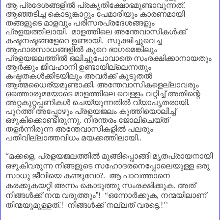
ആ പ്രദേശങ്ങളിൽ പ്രകൃതിക്ഷോഭമുണ്ടാവുന്നത്.
ആഞ്ഞടിച്ച കൊടുങ്കാറ്റും പേമാരിയും കാരണമായി
തങ്ങളുടെ മാളവും പരിസരപ്രദേശങ്ങളും
പ്രളയത്തിലായി. മാളത്തിലെ അന്തേവാസികൾക്ക്
കഷ്ടനഷ്ടങ്ങളേറെ ഉണ്ടായി. സുക്ഷിച്ചുവെച്ച
ആഹാരസാധങ്ങളിൽ കുറെ ഭാഗമെങ്കിലും
പ്രളയജലത്തിൽ ഒലിച്ചുപോവാതെ സംരക്ഷിക്കാനായതും
ആർക്കും ജീവഹാനി ഉണ്ടായില്ലെന്നതും
കഷ്ടതകൾക്കിടയിലും അവർക്ക് കൂടുതൽ
ആത്മധൈര്യമുണ്ടാക്കി. അന്തേവാസികളെല്ലാവരും
ഒത്തൊരുമയോടെ മാളത്തിലെ വെള്ളം വറ്റിച്ച് അതിന്റെ
അറ്റകുറ്റപ്പണികൾ ചെയ്യുന്നതിൽ വ്യാപൃതരായി.
പുറത്ത് അപ്പോഴും പ്രളയജലം കുത്തിയൊലിച്ച്
ഒഴുകിക്കൊണ്ടിരുന്നു. നിരന്തരം ജോലിചെയ്ത്
തളർന്നിരുന്ന അന്തേവാസികളിൽ പലരും
പതിവില്ലാത്തവിധം മയക്കത്തിലായി..
“
മക്കളെ
,
പ്രളയജലത്തിൽ മുങ്ങിപ്പൊങ്ങി മൃതപ്രായനായി
ഒഴുകിവരുന്ന നിങ്ങളുടെ സഹോദരനെപ്പോലെയുള്ള ഒരു
സാധു ജീവിയെ കണ്ടുവോ
?.
ആ പാവത്താനെ
കരക്കുകയറ്റി അന്നം കൊടുത്തു സംരക്ഷിക്കുക. അത്
നിങ്ങൾക്ക് നന്മ വരുത്തും
”
! “
ഒന്നോർക്കുക
,
നന്മയിലാണ്‌
തിന്മയുമുള്ളത്.! നിങ്ങൾക്ക് നല്ലത് വരട്ടെ.!
’’