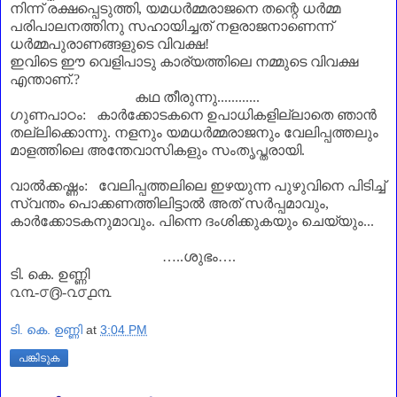
നിന്ന് രക്ഷപ്പെടുത്തി
,
യമധർമ്മരാജനെ തന്റെ ധർമ്മ
പരിപാലനത്തിനു സഹായിച്ചത് നളരാജനാണെന്ന്
ധർമ്മപുരാണങ്ങളുടെ വിവക്ഷ!
ഇവിടെ ഈ വെളിപാടു കാര്യത്തിലെ നമ്മുടെ വിവക്ഷ
എന്താണ്‌.
?
കഥ തീരുന്നു............
ഗുണപാഠം: കാർക്കോടകനെ ഉപാധികളില്ലാതെ ഞാൻ
തല്ലിക്കൊന്നു. നളനും യമധർമ്മരാജനും വേലിപ്പത്തലും
മാളത്തിലെ അന്തേവാസികളും സംതൃപ്തരായി.
വാൽക്കഷ്ണം: വേലിപ്പത്തലിലെ ഇഴയുന്ന പുഴുവിനെ പിടിച്ച്
സ്വന്തം പൊക്കണത്തിലിട്ടാൽ അത് സർപ്പമാവും
,
കാർക്കോടകനുമാവും. പിന്നെ ദംശിക്കുകയും ചെയ്യും...
…
..
ശുഭം
…
.
ടി. കെ. ഉണ്ണി
൨൩-൦൫-൨൦൧൩
ടി. കെ. ഉണ്ണി
at
3:04 PM
പങ്കിടുക