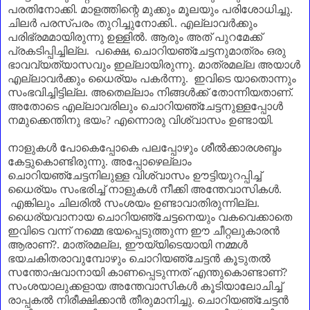
പരതിനോക്കി. മാളത്തിന്റെ മുക്കും മൂലയും പരിശോധിച്ചു.
ചിലർ പരസ്പരം തുറിച്ചുനോക്കി.. എല്ലാവർക്കും
പരിഭ്രമമായിരുന്നു ഉള്ളിൽ. ആരും അത് പുറമേക്ക്
പ്രകടിപ്പിച്ചില്ല. പക്ഷെ
,
ചൊറിയഞ്ചേട്ടനുമാത്രം ഒരു
ഭാവവ്യത്യാസവും ഇല്ലായിരുന്നു. മാത്രമല്ല അയാൾ
എല്ലാവർക്കും ധൈര്യം പകർന്നു. ഇവിടെ യാതൊന്നും
സംഭവിച്ചിട്ടില്ല. അതെല്ലാം നിങ്ങൾക്ക് തോന്നിയതാണ്‌.
അതോടെ എല്ലാവരിലും ചൊറിയഞ്ചേട്ടനുള്ളപ്പോൾ
നമുക്കെന്തിനു ഭയം
?
എന്നൊരു വിശ്വാസം ഉണ്ടായി.
നാളുകൾ പോകെപ്പോകെ പലപ്പോഴും ശീൽക്കാരശബ്ദം
കേട്ടുകൊണ്ടിരുന്നു. അപ്പോഴെല്ലാം
ചൊറിയഞ്ചേട്ടനിലുള്ള വിശ്വാസം ഊട്ടിയുറപ്പിച്ച്
ധൈര്യം സംഭരിച്ച് നാളുകൾ നീക്കി അന്തേവാസികൾ.
എങ്കിലും ചിലരിൽ സംശയം ഉണ്ടാവാതിരുന്നില്ല.
ധൈര്യവാനായ ചൊറിയഞ്ചേട്ടനെയും വകവെക്കാതെ
ഇവിടെ വന്ന് നമ്മെ ഭയപ്പെടുത്തുന്ന ഈ ചീറ്റലുകാരൻ
ആരാണ്‌
?.
മാത്രമല്ല
,
ഈയ്യിടെയായി നമ്മൾ
ഭയചകിതരാവുമ്പോഴും ചൊറിയഞ്ചേട്ടൻ കൂടുതൽ
സന്തോഷവാനായി കാണപ്പെടുന്നത് എന്തുകൊണ്ടാണ്‌
?
സംശയാലുക്കളായ അന്തേവാസികൾ കൂടിയാലോചിച്ച്
രാപ്പകൽ നിരീക്ഷിക്കാൻ തീരുമാനിച്ചു. ചൊറിയഞ്ചേട്ടൻ